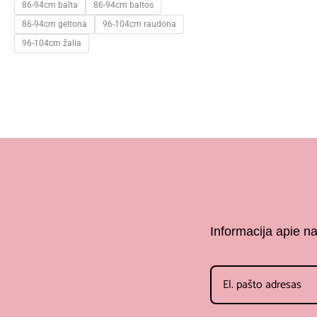
86-94cm balta
86-94cm baltos
86-94cm geltona
96-104cm raudona
96-104cm žalia
Informacija apie n