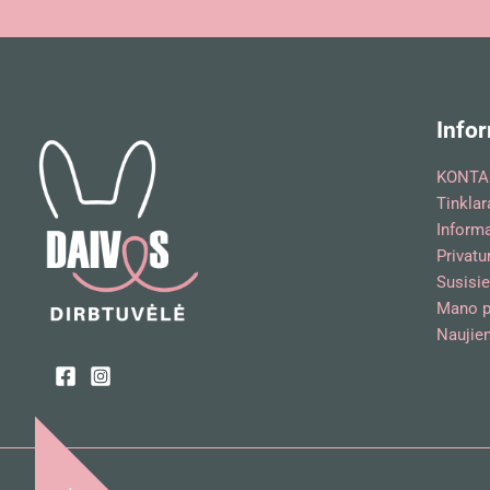
Infor
KONTA
Tinklar
Inform
Privatu
Susisie
Mano p
Naujien