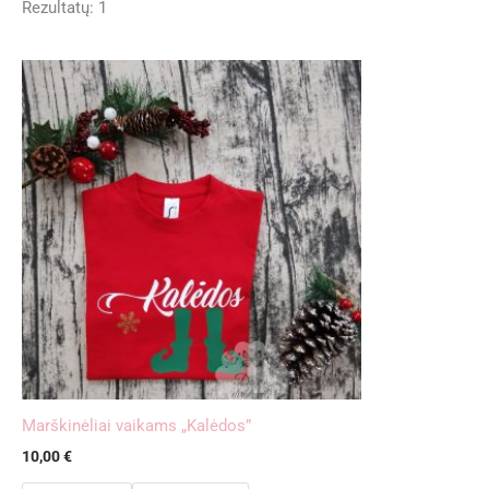
Rezultatų: 1
Marškinėliai vaikams „Kalėdos”
10,00
€