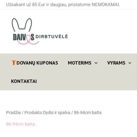
Pereiti
Užsakant už 85 Eur ir daugiau, pristatome NEMOKAMAI.
prie
turinio
DOVANŲ KUPONAS
MOTERIMS
VYRAMS
KONTAKTAI
Pradžia
/ Produkto Dydis ir spalva / 86-94cm balta
86-94cm balta