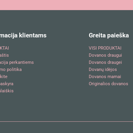
macija klientams
Greita paieška
KTAI
VISI PRODUKTAI
aštis
Dovanos draugui
acija perkantiems
Dovanos draugei
mo politika
Dovanų idėjos
kite
Dovanos mamai
askyra
Originalios dovanos
laiškis