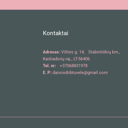
Kontaktai
Adresas:
Vilties g. 14, Stabintiškių km.,
Kaišiadorių raj., LT-56406
Tel. nr:
+37068831978
E. P:
daivosdirbtuvele@gmail.com