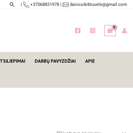
Paieška
|
+37068831978
|
daivosdirbtuvele@gmail.com
TSILIEPIMAI
DARBŲ PAVYZDŽIAI
APIE