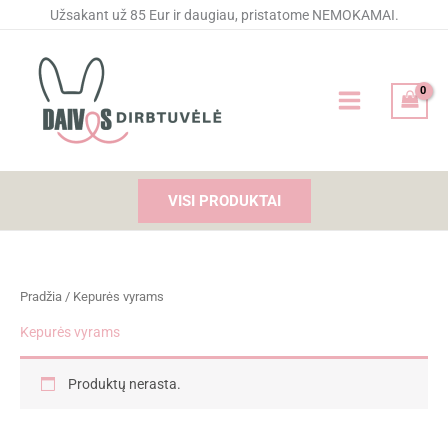
Pereiti
Užsakant už 85 Eur ir daugiau, pristatome NEMOKAMAI.
prie
turinio
VISI PRODUKTAI
Pradžia
/ Kepurės vyrams
Kepurės vyrams
Produktų nerasta.