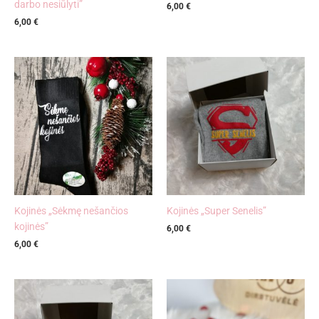
darbo nesiūlyti”
6,00
€
6,00
€
Kojinės „Sėkmę nešančios
Kojinės „Super Senelis”
kojinės”
6,00
€
6,00
€
Price
range:
6,00 €
through