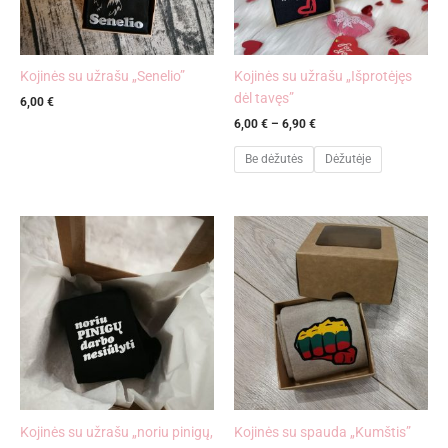
Kojinės su užrašu „Senelio”
Kojinės su užrašu „Išprotėjęs
dėl tavęs”
6,00
€
6,00
€
–
6,90
€
Be dėžutės
Dėžutėje
Kojinės su užrašu „noriu pinigų,
Kojinės su spauda „Kumštis”