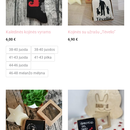
Kalėdinės kojinės vyrams
Kojinės su užrašu „Tėvelio”
6,00
€
6,90
€
38-40 juoda
38-40 juodos
41-43 juoda
41-43 pilka
44-46 juoda
46-48 melanžo mėlyna
Price
range:
6,00 €
through
6,90 €