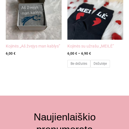
6,90 €
Kojinės „Aš žvejys man kablys”
Kojinės su užrašu „MEILĖ”
6,00
€
6,00
€
–
6,90
€
Be dėžutės
Dėžutėje
Naujienlaiškio