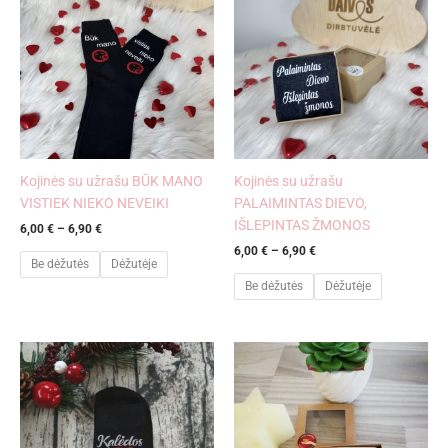
6,00 €
6,00 €
through
through
6,90 €
6,90 €
Kojinės su užrašu BŪK MANO
Kojinės su užrašu
VISTIEK NIEKO NEVEIKI
PALAIMINTAS DIEVO,
IŠLEPINTAS ŽMONOS
6,00
€
–
6,90
€
6,00
€
–
6,90
€
Be dėžutės
Dėžutėje
Be dėžutės
Dėžutėje