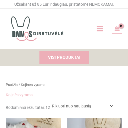
Rūšiuojama
Pereiti
Užsakant už 85 Eur ir daugiau, pristatome NEMOKAMAI.
pagal
naujausią
prie
turinio
VISI PRODUKTAI
Pradžia
/ Kojinės vyrams
Kojinės vyrams
Rodomi visi rezultatai: 12
Price
Price
range:
range: