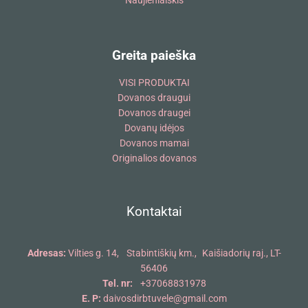
Naujienlaiškis
Greita paieška
VISI PRODUKTAI
Dovanos draugui
Dovanos draugei
Dovanų idėjos
Dovanos mamai
Originalios dovanos
Kontaktai
Adresas:
Vilties g. 14, Stabintiškių km., Kaišiadorių raj., LT-
56406
Tel. nr:
+37068831978
E. P:
daivosdirbtuvele@gmail.com