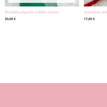
Siuvinėta prijuostė krikšto mamai
Siuvinėtas ra
20,00
€
17,00
€