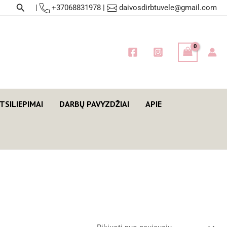
Paieška
|
+37068831978
|
daivosdirbtuvele@gmail.com
TSILIEPIMAI
DARBŲ PAVYZDŽIAI
APIE