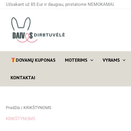
Rūšiuojama
Pereiti
Užsakant už 85 Eur ir daugiau, pristatome NEMOKAMAI.
pagal
prie
naujausią
turinio
DOVANŲ KUPONAS
MOTERIMS
VYRAMS
KONTAKTAI
Pradžia
/ KRIKŠTYNOMS
KRIKŠTYNOMS