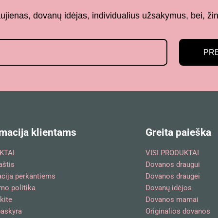
aujienas, dovanų idėjas, individualius užsakymus, bei,
PR
macija klientams
Greita paieška
KTAI
VISI PRODUKTAI
aštis
Dovanos draugui
acija perkantiems
Dovanos draugei
mo politika
Dovanų idėjos
kite
Dovanos mamai
askyra
Originalios dovanos