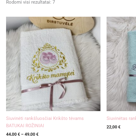
Rodomi visi rezultatai: 7
Price
range:
44,00 €
through
49,00 €
Siuvinėti rankšluosčiai Krikšto tėvams
Siuvinėtas ra
BATUKAI ROŽINIAI
22,00
€
44,00
€
–
49,00
€