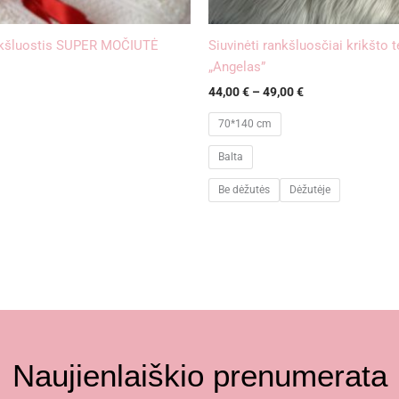
nkšluostis SUPER MOČIUTĖ
Siuvinėti rankšluosčiai krikšto
„Angelas”
44,00
€
–
49,00
€
70*140 cm
Balta
Be dėžutės
Dėžutėje
Naujienlaiškio prenumerata