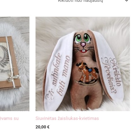
 tėvams su
Siuvinėtas žaisliukas-kvietimas
20,00
€