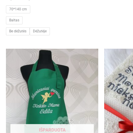
70*140 cm
Baltas
Be dėžutės
Dėžutėje
IŠPARDUOTA