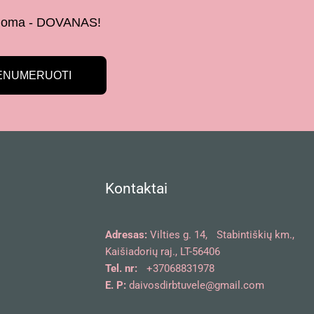
 žinoma - DOVANAS!
ENUMERUOTI
Kontaktai
Adresas:
Vilties g. 14, Stabintiškių km.,
Kaišiadorių raj., LT-56406
Tel. nr:
+37068831978
E. P:
daivosdirbtuvele@gmail.com