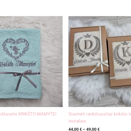
Price
range:
44,00 €
through
49,00 €
nkšluostis KRIKŠTO MAMYTEI
Siuvinėti rankšluosčiai krikšto
inicialais
44,00
€
–
49,00
€