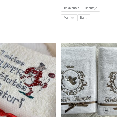
Be dėžutės
Dėžutėje
Vanilės
Balta
Price
range:
44,00 €
through
49,00 €