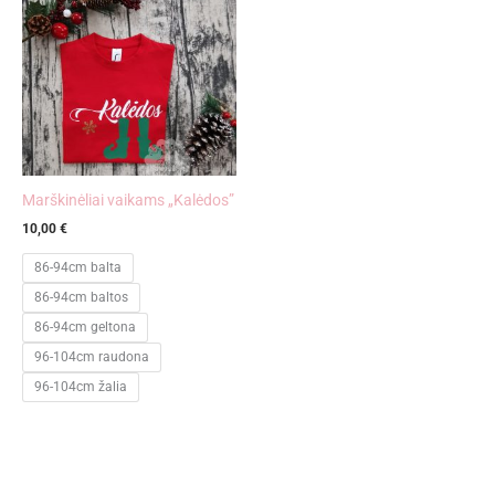
Marškinėliai vaikams „Kalėdos”
10,00
€
86-94cm balta
86-94cm baltos
86-94cm geltona
96-104cm raudona
96-104cm žalia