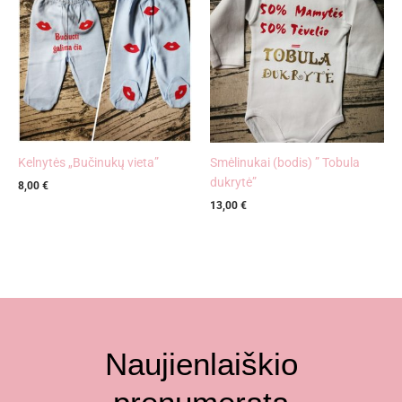
Kelnytės „Bučinukų vieta”
Smėlinukai (bodis) ” Tobula
dukrytė”
8,00
€
13,00
€
Naujienlaiškio