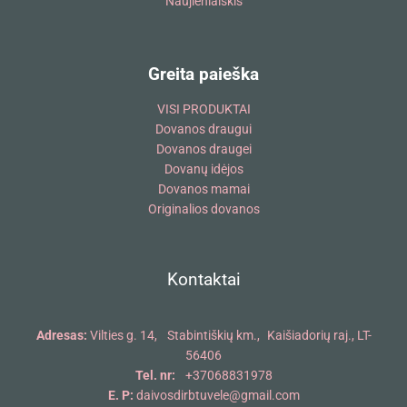
Naujienlaiškis
Greita paieška
VISI PRODUKTAI
Dovanos draugui
Dovanos draugei
Dovanų idėjos
Dovanos mamai
Originalios dovanos
Kontaktai
Adresas:
Vilties g. 14, Stabintiškių km., Kaišiadorių raj., LT-
56406
Tel. nr:
+37068831978
E. P:
daivosdirbtuvele@gmail.com