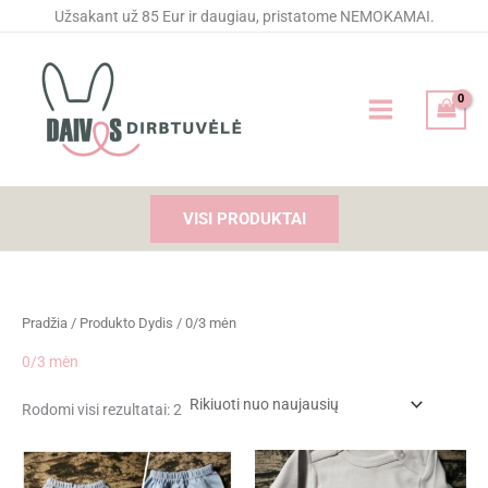
Rūšiuojama
Pereiti
Užsakant už 85 Eur ir daugiau, pristatome NEMOKAMAI.
pagal
naujausią
prie
turinio
VISI PRODUKTAI
Pradžia
/ Produkto Dydis / 0/3 mėn
0/3 mėn
Rodomi visi rezultatai: 2