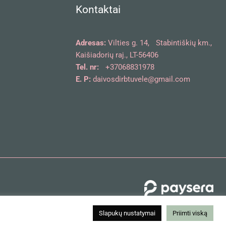
Kontaktai
Adresas:
Vilties g. 14, Stabintiškių km.,
Kaišiadorių raj., LT-56406
Tel. nr:
+37068831978
E. P:
daivosdirbtuvele@gmail.com
Slapukų nustatymai
Priimti viską