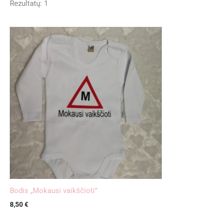
Rezultatų: 1
Bodis „Mokausi vaikščioti”
8,50
€