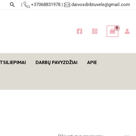
Paieška
|
+37068831978
|
daivosdirbtuvele@gmail.com
TSILIEPIMAI
DARBŲ PAVYZDŽIAI
APIE