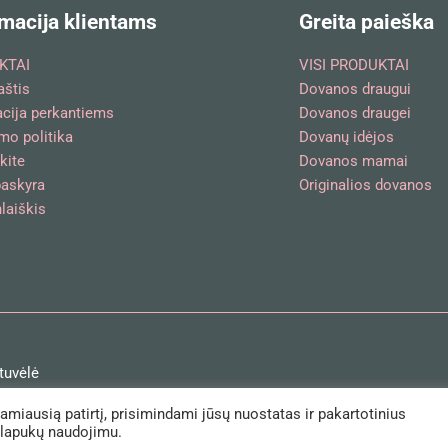
macija klientams
Greita paieška
KTAI
VISI PRODUKTAI
aštis
Dovanos draugui
acija perkantiems
Dovanos draugei
mo politika
Dovanų idėjos
kite
Dovanos mamai
askyra
Originalios dovanos
laiškis
tuvėlė
iausią patirtį, prisimindami jūsų nuostatas ir pakartotinius
slapukų naudojimu.