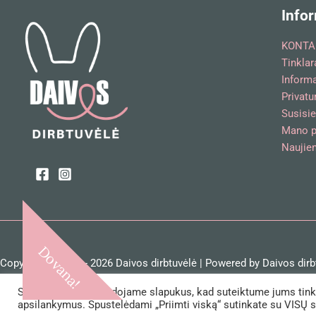
Infor
KONTA
Tinklar
Inform
Privatu
Susisie
Mano p
Naujien
Dovana!
Copyright © 2018 - 2026 Daivos dirbtuvėlė | Powered by Daivos dirb
Savo svetainėje naudojame slapukus, kad suteiktume jums tinkam
apsilankymus. Spustelėdami „Priimti viską“ sutinkate su VISŲ 