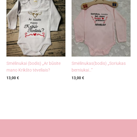
Smėlinukai (bodis) „Ar būsite
Smėlinukas(bodis) „Soriukas
mano Krikšto tėveliais?
berniukai..”
13,00
€
13,00
€