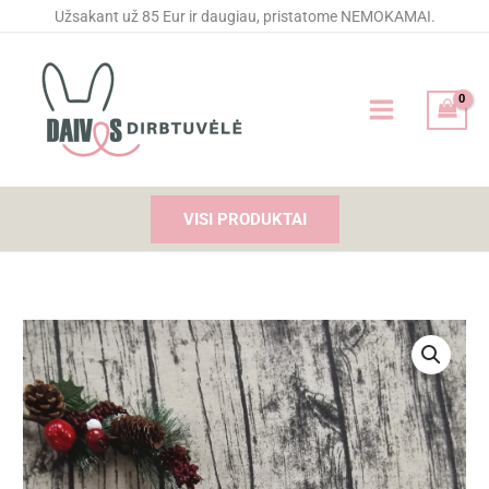
Pereiti
Užsakant už 85 Eur ir daugiau, pristatome NEMOKAMAI.
prie
turinio
VISI PRODUKTAI
Price
produkto
range:
kiekis:
9,00 €
Kalėdiniai
through
smėlinukai
10,00 €
(bodžiai)