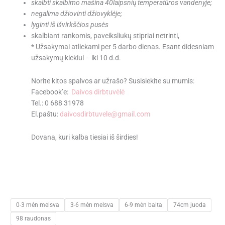
skalbti skalbimo mašina 40laipsnių temperatūros vandenyje;
negalima džiovinti džiovyklėje;
lyginti iš išvirkščios pusės
skalbiant rankomis, paveiksliukų stipriai netrinti,
* Užsakymai atliekami per 5 darbo dienas. Esant didesniam
užsakymų kiekiui – iki 10 d.d.
Norite kitos spalvos ar užrašo? Susisiekite su mumis:
Facebook’e:
Daivos dirbtuvėlė
Tel.: 0 688 31978
El.paštu:
daivosdirbtuvele@gmail.com
Dovana, kuri kalba tiesiai iš širdies!
0-3 mėn melsva
3-6 mėn melsva
6-9 mėn balta
74cm juoda
98 raudonas