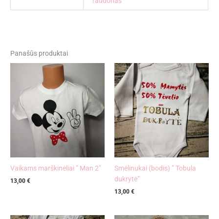
raudonas
Panašūs produktai
Vaikams marškinėliai ” Man 2″
Smėlinukai (bodis) ” Tobula
dukrytė”
13,00
€
13,00
€