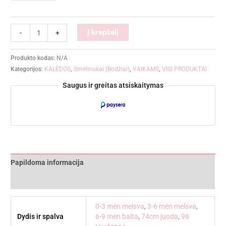
Alternative:
Į krepšelį
-
+
Produkto kodas:
N/A
Kategorijos:
KALĖDOS
,
Smėlinukai (Bodžiai)
,
VAIKAMS
,
VISI PRODUKTAI
Saugus ir greitas atsiskaitymas
Papildoma informacija
Atsiliepimai (0)
0-3 mėn melsva
,
3-6 mėn melsva
,
Dydis ir spalva
6-9 mėn balta
,
74cm juoda
,
98