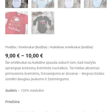
Pradžia
/
Smėlinukai (Bodžiai)
/ Kalėdiniai smėlinukai (bodžiai)
9,00
€
–
10,00
€
Šie smėlinukai su kalėdine spauda sukurti tam, kad mažylio
aprangoje atsirastų šventinės nuotaikos. Tai mielas akcentas
pirmosioms šventėms, fotosesijoms ar dovanai – lengvas būdas
suteikti daugiau jaukumo ir žaismingumo.
Sudėtis
– 100% medvilnė
Priežiūra: