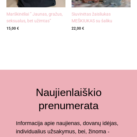
Marškinėliai ” Jaunas, gražus,
Siuvinėtas žaisliukas
seksualus, bet užimtas”
MEŠKIUKAS su šaliku
15,00
€
22,00
€
Naujienlaiškio
prenumerata
Informacija apie naujienas, dovanų idėjas,
individualius užsakymus, bei, žinoma -