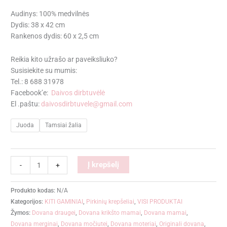
Audinys: 100% medvilnės
Dydis: 38 x 42 cm
Rankenos dydis: 60 x 2,5 cm
Reikia kito užrašo ar paveiksliuko?
Susisiekite su mumis:
Tel.: 8 688 31978
Facebook’e:
Daivos dirbtuvėlė
El .paštu:
daivosdirbtuvele@gmail.com
Juoda
Tamsiai žalia
Alternative:
Į krepšelį
-
+
Produkto kodas:
N/A
Kategorijos:
KITI GAMINIAI
,
Pirkinių krepšeliai
,
VISI PRODUKTAI
Žymos:
Dovana draugei
,
Dovana krikšto mamai
,
Dovana mamai
,
Dovana merginai
,
Dovana močiutei
,
Dovana moteriai
,
Originali dovana
,