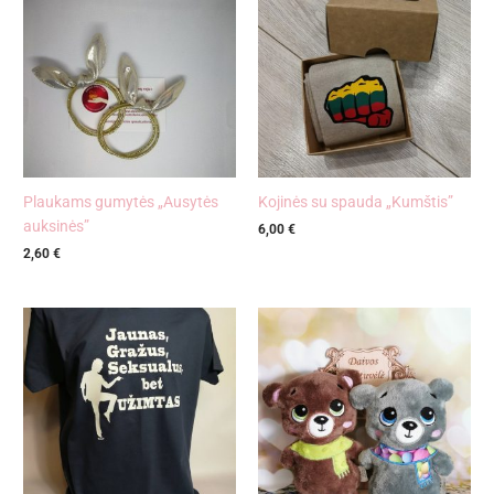
Plaukams gumytės „Ausytės
Kojinės su spauda „Kumštis”
auksinės”
6,00
€
2,60
€