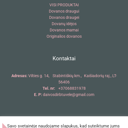
VISI PRODUKTAI
Dovanos draugui
Dovanos draugei
Dovanų idėjos
Dovanos mamai
Originalios dovanos
Kontaktai
Adresas:
Vilties g. 14, Stabintiškių km., Kaišiadorių raj., LT-
56406
Tel. nr:
+37068831978
E. P:
daivosdirbtuvele@gmail.com
Savo svetainėje naudojame slapukus, kad suteiktume jums