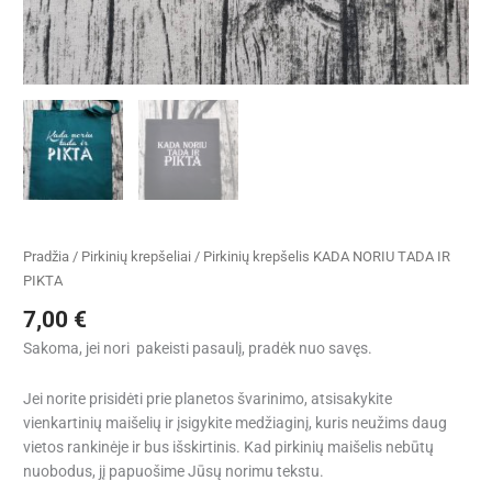
Pradžia
/
Pirkinių krepšeliai
/ Pirkinių krepšelis KADA NORIU TADA IR
PIKTA
7,00
€
Sakoma, jei nori pakeisti pasaulį, pradėk nuo savęs.
Jei norite prisidėti prie planetos švarinimo, atsisakykite
vienkartinių maišelių ir įsigykite medžiaginį, kuris neužims daug
vietos rankinėje ir bus išskirtinis. Kad pirkinių maišelis nebūtų
nuobodus, jį papuošime Jūsų norimu tekstu.