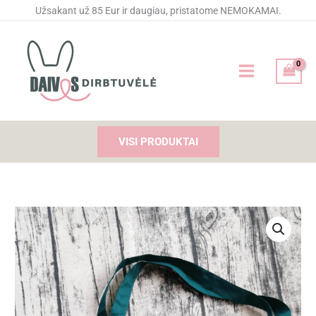
Pereiti
Užsakant už 85 Eur ir daugiau, pristatome NEMOKAMAI.
prie
turinio
VISI PRODUKTAI
produkto
kiekis:
Pirkinių
krepšelis
KADA
NORIU
TADA