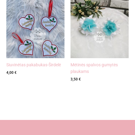
Siuvinėtas pakabukas-Širdelė
Mėtinės spalvos gumytės
plaukams
4,00
€
3,50
€