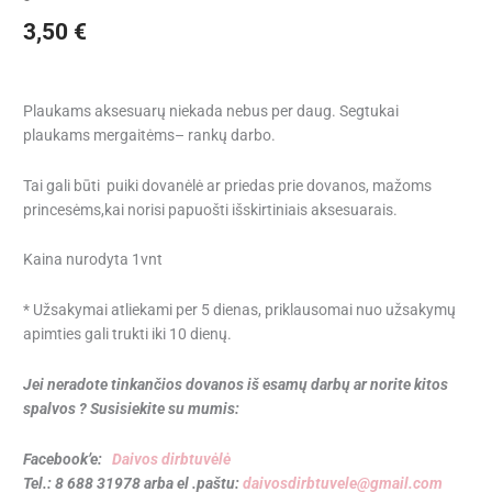
3,50
€
Plaukams aksesuarų niekada nebus per daug. Segtukai
plaukams mergaitėms– rankų darbo.
Tai gali būti puiki dovanėlė ar priedas prie dovanos, mažoms
princesėms,kai norisi papuošti išskirtiniais aksesuarais.
Kaina nurodyta 1vnt
* Užsakymai atliekami per 5 dienas, priklausomai nuo užsakymų
apimties gali trukti iki 10 dienų.
Jei neradote tinkančios dovanos iš esamų darbų ar norite kitos
spalvos ? Susisiekite su mumis:
Facebook’e:
Daivos dirbtuvėlė
Tel.: 8 688 31978 arba el .paštu:
daivosdirbtuvele@gmail.com