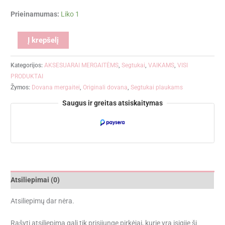
Prieinamumas:
Liko 1
Alternative:
Į krepšelį
Kategorijos:
AKSESUARAI MERGAITĖMS
,
Segtukai
,
VAIKAMS
,
VISI
PRODUKTAI
Žymos:
Dovana mergaitei
,
Originali dovana
,
Segtukai plaukams
Saugus ir greitas atsiskaitymas
Atsiliepimai (0)
Atsiliepimų dar nėra.
Rašyti atsiliepimą gali tik prisijungę pirkėjai, kurie yra įsigiję šį