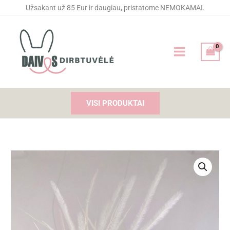
Pereiti
Užsakant už 85 Eur ir daugiau, pristatome NEMOKAMAI.
prie
turinio
VISI PRODUKTAI
produkto
kiekis:
Segtukai
plaukams
"
Mėlyna
gėlė"