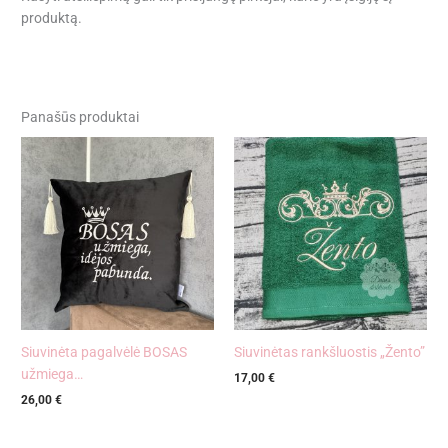
produktą.
Panašūs produktai
Siuvinėta pagalvėlė BOSAS
Siuvinėtas rankšluostis „Žento”
užmiega…
17,00
€
26,00
€