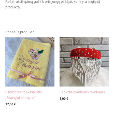
Rašyti atsiliepimą gali tik prisijungę pirkėjai, kurie yra įsigiję šį
produktą.
Panašūs produktai
Siuvinėtas rankšluostis
Lankelis plaukams raudonas
„Brangiai Mamytei”
8,00
€
17,00
€