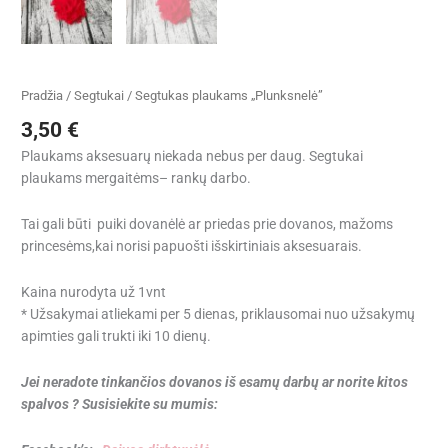
Pradžia
/
Segtukai
/ Segtukas plaukams „Plunksnelė”
3,50
€
Plaukams aksesuarų niekada nebus per daug. Segtukai
plaukams mergaitėms– rankų darbo.
Tai gali būti puiki dovanėlė ar priedas prie dovanos, mažoms
princesėms,kai norisi papuošti išskirtiniais aksesuarais.
Kaina nurodyta už 1vnt
* Užsakymai atliekami per 5 dienas, priklausomai nuo užsakymų
apimties gali trukti iki 10 dienų.
Jei neradote tinkančios dovanos iš esamų darbų ar norite kitos
spalvos ? Susisiekite su mumis: