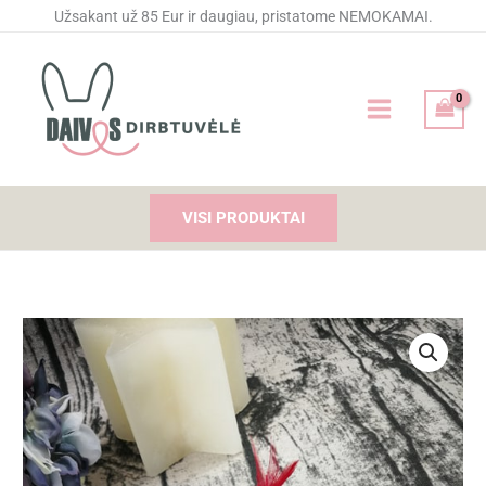
Pereiti
Užsakant už 85 Eur ir daugiau, pristatome NEMOKAMAI.
prie
turinio
VISI PRODUKTAI
produkto
kiekis:
Segtukas
plaukams
"Plunksnelė"