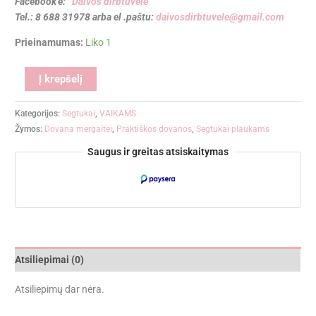
Facebook’e:
Daivos dirbtuvėlė
Tel.: 8 688 31978 arba el .paštu:
daivosdirbtuvele@gmail.com
Prieinamumas:
Liko 1
Alternative:
Į krepšelį
Kategorijos:
Segtukai
,
VAIKAMS
Žymos:
Dovana mergaitei
,
Praktiškos dovanos
,
Segtukai plaukams
Saugus ir greitas atsiskaitymas
Atsiliepimai (0)
Atsiliepimų dar nėra.