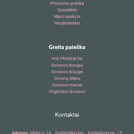
Privatumo politika
Susisiekite
Mano paskyra
Naujienlaiškis
Greita paieška
VISI PRODUKTAI
Dovanos draugui
Dovanos draugei
Dovanų idėjos
Dovanos mamai
Originalios dovanos
Kontaktai
Adresas:
Vilties g. 14, Stabintiškių km., Kaišiadorių raj., LT-