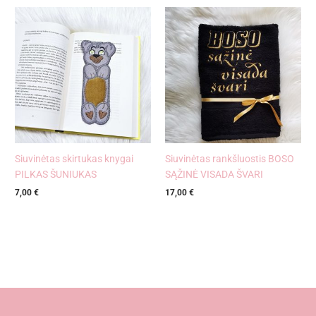
Siuvinėtas skirtukas knygai
Siuvinėtas rankšluostis BOSO
PILKAS ŠUNIUKAS
SĄŽINĖ VISADA ŠVARI
7,00
€
17,00
€