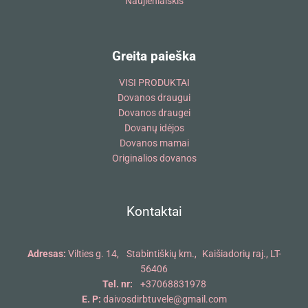
Naujienlaiškis
Greita paieška
VISI PRODUKTAI
Dovanos draugui
Dovanos draugei
Dovanų idėjos
Dovanos mamai
Originalios dovanos
Kontaktai
Adresas:
Vilties g. 14, Stabintiškių km., Kaišiadorių raj., LT-
56406
Tel. nr:
+37068831978
E. P:
daivosdirbtuvele@gmail.com