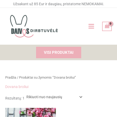
Pereiti
Užsakant už 85 Eur ir daugiau, pristatome NEMOKAMAI.
prie
turinio
VISI PRODUKTAI
Pradžia
/ Produktai su žymomis “Dovana broliui”
Dovana broliui
Rezultatų: 1