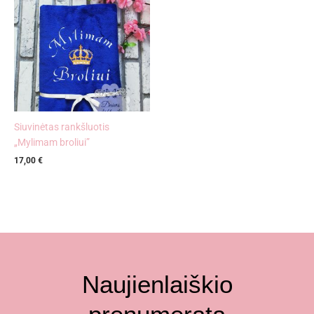
Siuvinėtas rankšluotis
„Mylimam broliui”
17,00
€
Naujienlaiškio