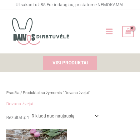
Pereiti
Užsakant už 85 Eur ir daugiau, pristatome NEMOKAMAI.
prie
turinio
VISI PRODUKTAI
Pradžia
/ Produktai su žymomis “Dovana žvejui”
Dovana žvejui
Rezultatų: 1