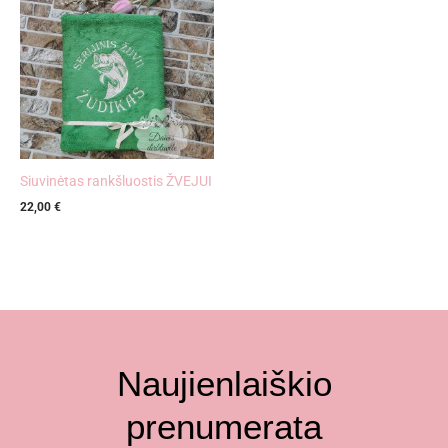
Siuvinėtas rankšluostis ŽVEJUI
22,00
€
Naujienlaiškio
prenumerata