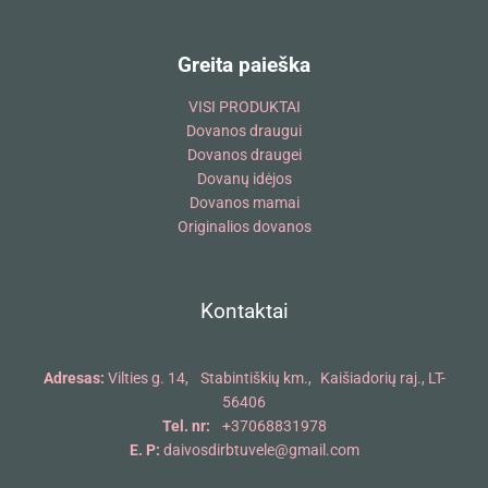
Greita paieška
VISI PRODUKTAI
Dovanos draugui
Dovanos draugei
Dovanų idėjos
Dovanos mamai
Originalios dovanos
Kontaktai
Adresas:
Vilties g. 14, Stabintiškių km., Kaišiadorių raj., LT-
56406
Tel. nr:
+37068831978
E. P:
daivosdirbtuvele@gmail.com