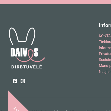
Infor
KONTA
Tinklar
Inform
Privatu
Susisie
Mano p
Naujien