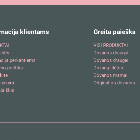
macija klientams
Greita paieška
KTAI
VISI PRODUKTAI
aštis
Dovanos draugui
acija perkantiems
Dovanos draugei
mo politika
Dovanų idėjos
kite
Dovanos mamai
askyra
Originalios dovanos
laiškis