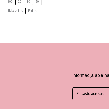
100
20
30
50
Elektroninis
Fizinis
Informacija apie n