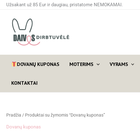
Pereiti
Užsakant už 85 Eur ir daugiau, pristatome NEMOKAMAI.
prie
turinio
DOVANŲ KUPONAS
MOTERIMS
VYRAMS
KONTAKTAI
Pradžia
/ Produktai su žymomis “Dovanų kuponas”
Dovanų kuponas