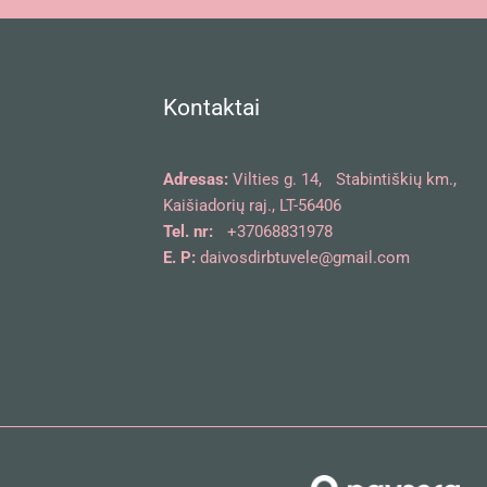
Kontaktai
Adresas:
Vilties g. 14, Stabintiškių km.,
Kaišiadorių raj., LT-56406
Tel. nr:
+37068831978
E. P:
daivosdirbtuvele@gmail.com