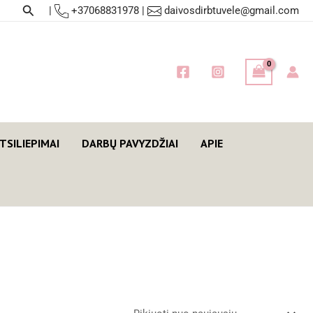
Paieška
|
+37068831978
|
daivosdirbtuvele@gmail.com
TSILIEPIMAI
DARBŲ PAVYZDŽIAI
APIE