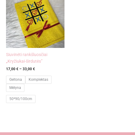
17,00 €
through
33,00 €
Siuvinėti rankšluosčiai
„Kryžiukai-širdutės”
17,00
€
–
33,00
€
Geltona
Komplektas
Mėlyna
50*90/100cm