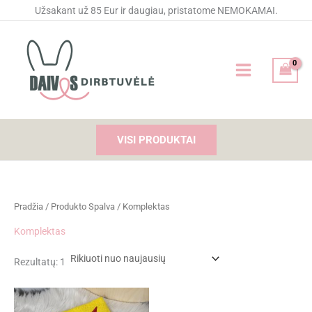
Pereiti
Užsakant už 85 Eur ir daugiau, pristatome NEMOKAMAI.
prie
turinio
VISI PRODUKTAI
Pradžia
/ Produkto Spalva / Komplektas
Komplektas
Rezultatų: 1
Price
range: