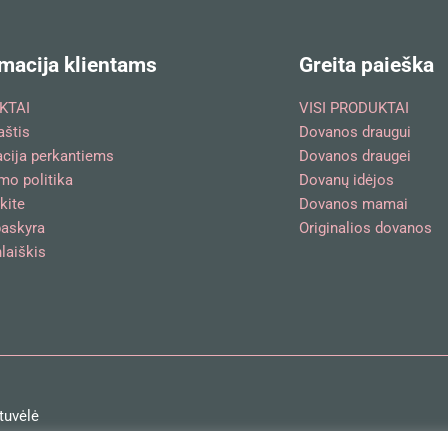
macija klientams
Greita paieška
KTAI
VISI PRODUKTAI
aštis
Dovanos draugui
acija perkantiems
Dovanos draugei
mo politika
Dovanų idėjos
kite
Dovanos mamai
askyra
Originalios dovanos
laiškis
tuvėlė