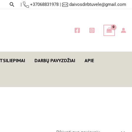
Paieška
|
+37068831978
|
daivosdirbtuvele@gmail.com
TSILIEPIMAI
DARBŲ PAVYZDŽIAI
APIE