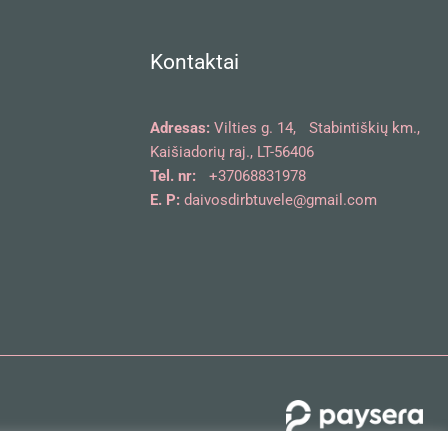
Kontaktai
Adresas:
Vilties g. 14, Stabintiškių km.,
Kaišiadorių raj., LT-56406
Tel. nr:
+37068831978
E. P:
daivosdirbtuvele@gmail.com