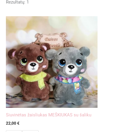
Rezultatų: 1
Siuvinėtas žaisliukas MEŠKIUKAS su šaliku
22,00
€