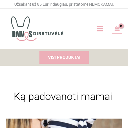
Pereiti
Užsakant už 85 Eur ir daugiau, pristatome NEMOKAMAI.
prie
turinio
VISI PRODUKTAI
Ką padovanoti mamai
Mamos
diena: