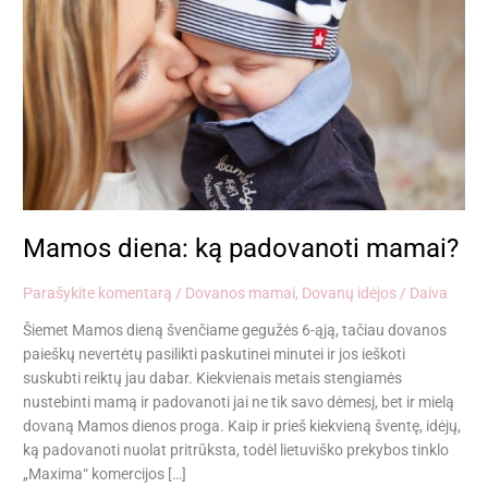
ką
padovanoti
mamai?
Mamos diena: ką padovanoti mamai?
Parašykite komentarą
/
Dovanos mamai
,
Dovanų idėjos
/
Daiva
Šiemet Mamos dieną švenčiame gegužės 6-ąją, tačiau dovanos
paieškų nevertėtų pasilikti paskutinei minutei ir jos ieškoti
suskubti reiktų jau dabar. Kiekvienais metais stengiamės
nustebinti mamą ir padovanoti jai ne tik savo dėmesį, bet ir mielą
dovaną Mamos dienos proga. Kaip ir prieš kiekvieną šventę, idėjų,
ką padovanoti nuolat pritrūksta, todėl lietuviško prekybos tinklo
„Maxima“ komercijos […]