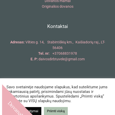
Dovanos mamai
Originalios dovanos
Kontaktai
Adresas:
Vilties g. 14, Stabintiškių km., Kaišiadorių raj., LT-
56406
Tel. nr:
+37068831978
E. P:
daivosdirbtuvele@gmail.com
Savo svetainėje naudojame slapukus, kad suteiktume jums
Copyright © 2018 - 2026 Daivos dirbtuvėlė | Powered by Daivos
tinkamiausią patirtį, prisimindami jūsų nuostatas ir
dirbtuvėlė
pakartotinius apsilankymus. Spustelėdami „Priimti viską“
sutinkate su VISŲ slapukų naudojimu.
Dovana!
Slapukų nustatymai
Priimti viską