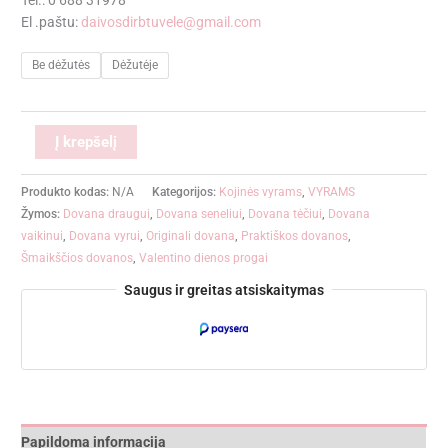
El .paštu:
daivosdirbtuvele@gmail.com
Be dėžutės
Dėžutėje
Alternative:
Į krepšelį
Produkto kodas:
N/A
Kategorijos:
Kojinės vyrams
,
VYRAMS
Žymos:
Dovana draugui
,
Dovana seneliui
,
Dovana tėčiui
,
Dovana
vaikinui
,
Dovana vyrui
,
Originali dovana
,
Praktiškos dovanos
,
Šmaikščios dovanos
,
Valentino dienos progai
Saugus ir greitas atsiskaitymas
Papildoma informacija