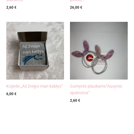
2,60
€
26,00
€
Kojinės „Aš žvejys man kablys”
Gumytės plaukams”Ausytės
spalvotos”
6,00
€
2,60
€