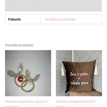
Atsiliepimai (0)
Pakuotė
Be dėžutės
,
Dėžutėje
Panašūs produktai
Plaukams gumytės „Ausytės
Siuvinėta pagalvėlė BOSĖ ir
auksinės”
poilsis…