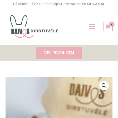
Pereiti
Užsakant už 85 Eur ir daugiau, pristatome NEMOKAMAI.
prie
turinio
VISI PRODUKTAI
Price
produkto
range:
kiekis:
6,00 €
Kojinės
through
su
6,90 €
užrašu
"MEILĖ"