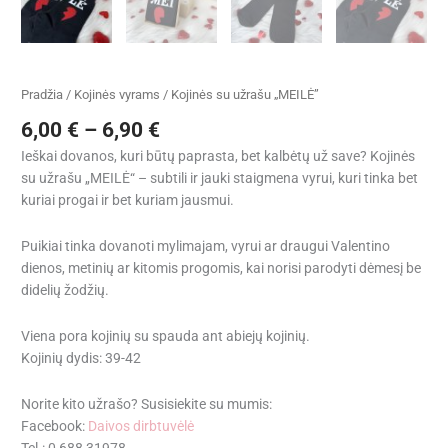
Pradžia
/
Kojinės vyrams
/ Kojinės su užrašu „MEILĖ”
6,00
€
–
6,90
€
Ieškai dovanos, kuri būtų paprasta, bet kalbėtų už save? Kojinės
su užrašu „MEILĖ“ – subtili ir jauki staigmena vyrui, kuri tinka bet
kuriai progai ir bet kuriam jausmui.
Puikiai tinka dovanoti mylimajam, vyrui ar draugui Valentino
dienos, metinių ar kitomis progomis, kai norisi parodyti dėmesį be
didelių žodžių.
Viena pora kojinių su spauda ant abiejų kojinių.
Kojinių dydis: 39-42
Norite kito užrašo? Susisiekite su mumis:
Facebook:
Daivos dirbtuvėlė
Tel.: 0 688 31978