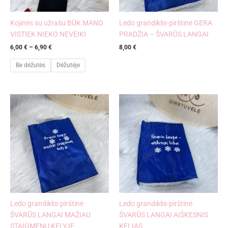
Kojinės su užrašu BŪK MANO
Ledo grandiklis-pirštinė GERA
VISTIEK NIEKO NEVEIKI
PRADŽIA – ŠVARŪS LANGAI
6,00
€
–
6,90
€
8,00
€
Be dėžutės
Dėžutėje
Ledo grandiklis-pirštinė
Ledo grandiklis-pirštinė
ŠVARŪS LANGAI MAŽIAU
ŠVARŪS LANGAI AIŠKESNIS
STAIGMENŲ KELYJE
KELIAS