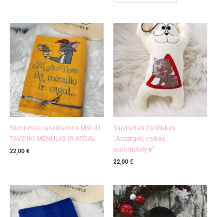
Siuvinėtas rankšluostis MYLIU
Siuvinėtas žaisliukas
TAVE IKI MĖNULIO IR ATGAL
„Atsargiai, vaikas
automobilyje”
22,00
€
22,00
€