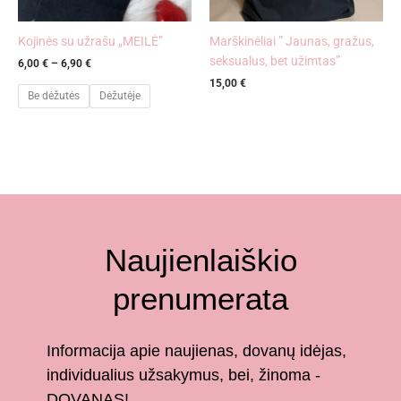
Kojinės su užrašu „MEILĖ”
Marškinėliai ” Jaunas, gražus,
seksualus, bet užimtas”
6,00
€
–
6,90
€
15,00
€
Be dėžutės
Dėžutėje
Naujienlaiškio
prenumerata
Informacija apie naujienas, dovanų idėjas,
individualius užsakymus, bei, žinoma -
DOVANAS!