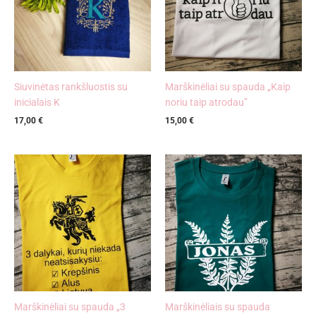
Siuvinėtas rankšluostis su
Marškinėliai su spauda „Kaip
inicialais K
noriu taip atrodau”
17,00
€
15,00
€
Marškinėliai su spauda „3
Marškinėliais su spauda