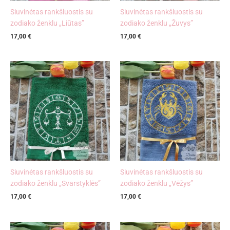
Siuvinėtas rankšluostis su
Siuvinėtas rankšluostis su
zodiako ženklu „Liūtas”
zodiako ženklu „Žuvys”
17,00
€
17,00
€
Siuvinėtas rankšluostis su
Siuvinėtas rankšluostis su
zodiako ženklu „Svarstyklės”
zodiako ženklu „Vėžys”
17,00
€
17,00
€