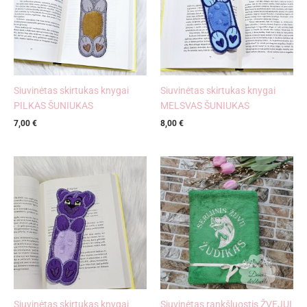
Siuvinėtas skirtukas knygai
Siuvinėtas skirtukas knygai
PILKAS ŠUNIUKAS
MELSVAS ŠUNIUKAS
7,00
€
8,00
€
Siuvinėtas skirtukas knygai
Siuvinėtas rankšluostis ŽVEJUI