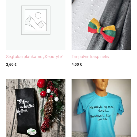
Segtukai plaukams „Kepurytė”
Trispalvis kaspinėlis
2,60
€
4,00
€