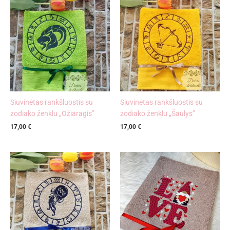
Siuvinėtas rankšluostis su
Siuvinėtas rankšluostis su
zodiako ženklu „Ožiaragis”
zodiako ženklu „Šaulys”
17,00
€
17,00
€