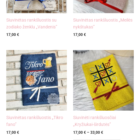
Siuvinėtas rankšluostis su
Siuvinėtas rankšluostis „Meilės
zodiako ženklu „Vandenis”
nykštukas”
17,00
€
17,00
€
Price
range:
17,00 €
through
33,00 €
Siuvinėtas rankšluostis „Tikro
Siuvinėti rankšluosčiai
fano”
„Kryžiukai-širdutės”
17,00
€
17,00
€
–
33,00
€