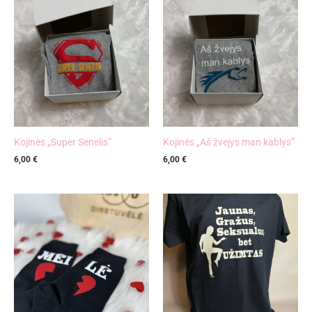
Kojinės „Super Senelis”
Kojinės „Aš žvejys man kablys”
6,00
€
6,00
€
Price
range:
6,00 €
through
6,90 €