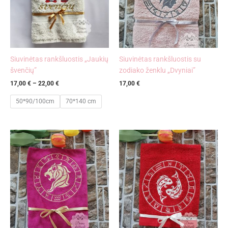
Siuvinėtas rankšluostis „Jaukių
Siuvinėtas rankšluostis su
švenčių”
zodiako ženklu „Dvyniai”
17,00
€
–
22,00
€
17,00
€
50*90/100cm
70*140 cm