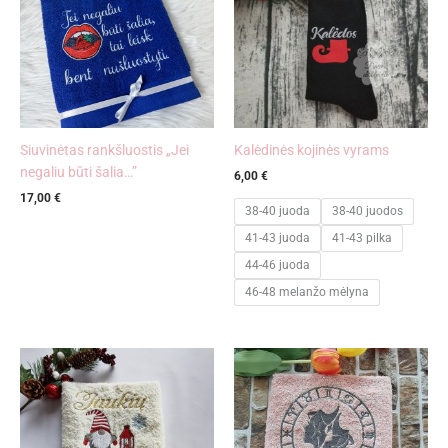
Siuvinėtas rankšluostis „Jei
Kalėdinės kojinės vyrams
negaliu būti šalia…”
6,00
€
17,00
€
38-40 juoda
38-40 juodos
41-43 juoda
41-43 pilka
44-46 juoda
46-48 melanžo mėlyna
Price
range:
17,00 €
through
22,00 €