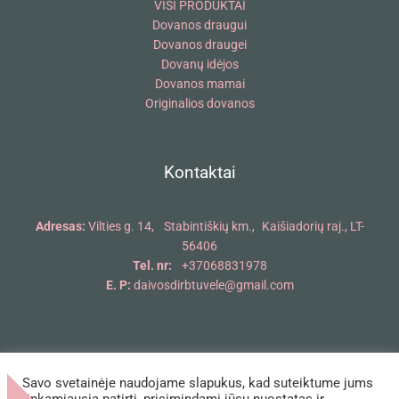
VISI PRODUKTAI
Dovanos draugui
Dovanos draugei
Dovanų idėjos
Dovanos mamai
Originalios dovanos
Kontaktai
Adresas:
Vilties g. 14, Stabintiškių km., Kaišiadorių raj., LT-
56406
Tel. nr:
+37068831978
E. P:
daivosdirbtuvele@gmail.com
Savo svetainėje naudojame slapukus, kad suteiktume jums
Copyright © 2018 - 2026 Daivos dirbtuvėlė | Powered by Daivos