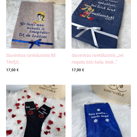
Siuvinėtas rankšluostis BE
Siuvinėtas rankšluostis „Jei
TAVĘS…
negaliu būti šalia, leisk…”
17,00
€
17,00
€
Price
range:
6,00 €
through
6,90 €