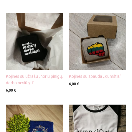
Kojinės su užrašu „noriu pinigų,
Kojinės su spauda „Kumštis”
darbo nesiūlyti”
6,00
€
6,00
€