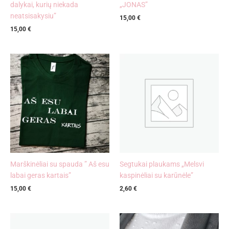
dalykai, kurių niekada
„JONAS”
neatsisakysiu”
15,00
€
15,00
€
Marškinėliai su spauda ” Aš esu
Segtukai plaukams „Melsvi
labai geras kartais”
kaspinėliai su karūnėle”
15,00
€
2,60
€