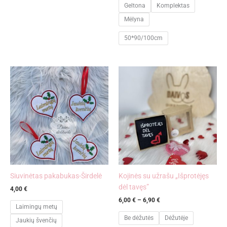
Geltona
Komplektas
Mėlyna
50*90/100cm
Price
range:
6,00 €
through
6,90 €
Siuvinėtas pakabukas-Širdelė
Kojinės su užrašu „Išprotėjęs
dėl tavęs”
4,00
€
6,00
€
–
6,90
€
Laimingų metų
Be dėžutės
Dėžutėje
Jaukių švenčių