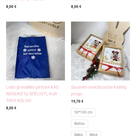
8,00
€
8,00
€
Ledo grandiklis-pirštinė KAD
Siuvinėti rankšluosčiai Kalėdų
NEREIKĖTŲ SPĖLIOTI, KUR
proga
TAVO KELIAS
19,70
€
8,00
€
50*100 cm
Baltas
Mikis
Minė