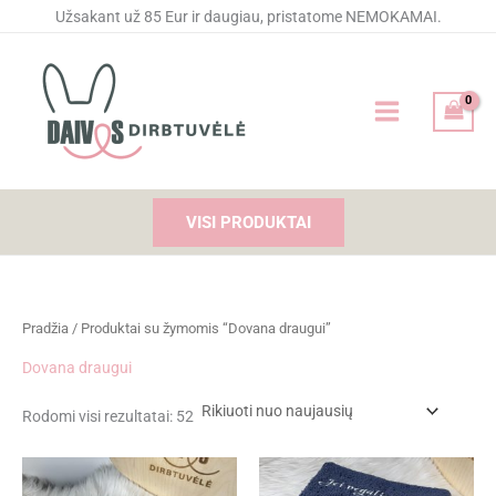
Rūšiuojama
Pereiti
Užsakant už 85 Eur ir daugiau, pristatome NEMOKAMAI.
pagal
naujausią
prie
turinio
VISI PRODUKTAI
Pradžia
/ Produktai su žymomis “Dovana draugui”
Dovana draugui
Rodomi visi rezultatai: 52