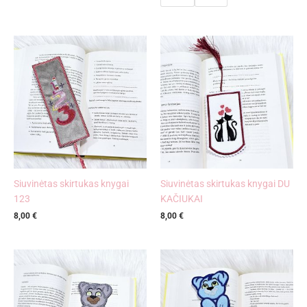
Siuvinėtas skirtukas knygai
Siuvinėtas skirtukas knygai DU
123
KAČIUKAI
8,00
€
8,00
€