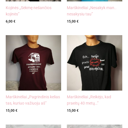
Kojinės „Sėkmę nešančios
Marškinėliai „Nesakyk man..
kojinės”
nesakysiu tau”
6,00
€
15,00
€
Marškinėliai „Pagrindinis kelias
Marškinėliai „Reikėjo, kad
tas, kuriuo važiuoju aš”
praeitų 40 metų…”
15,00
€
15,00
€