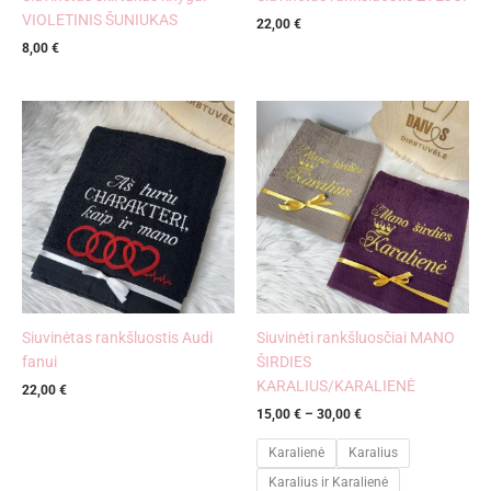
VIOLETINIS ŠUNIUKAS
22,00
€
8,00
€
Price
range:
15,00 €
through
30,00 €
Siuvinėtas rankšluostis Audi
Siuvinėti rankšluosčiai MANO
fanui
ŠIRDIES
KARALIUS/KARALIENĖ
22,00
€
15,00
€
–
30,00
€
Karalienė
Karalius
Karalius ir Karalienė