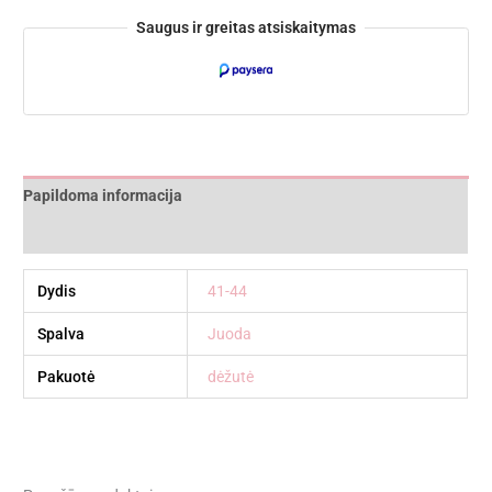
Saugus ir greitas atsiskaitymas
Papildoma informacija
Atsiliepimai (0)
Dydis
41-44
Spalva
Juoda
Pakuotė
dėžutė