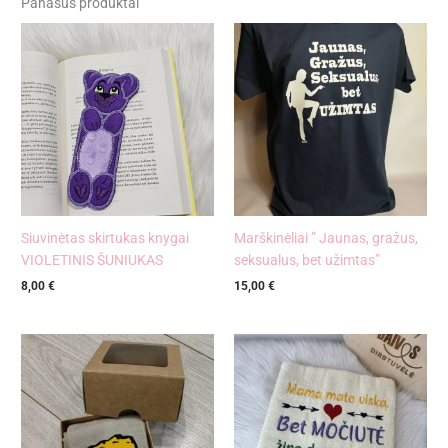
Panašūs produktai
Siuvinėtas skirtukas knygai
Marškinėliai ” Jaunas, gražus,
VIOLETINIS ŠUNIUKAS
seksualus, bet užimtas”
8,00
€
15,00
€