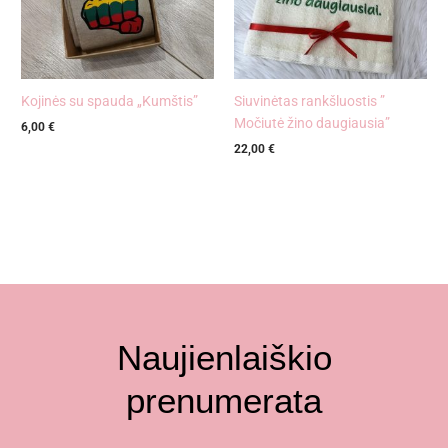
Kojinės su spauda „Kumštis”
Siuvinėtas rankšluostis ”
Močiutė žino daugiausia”
6,00
€
22,00
€
Naujienlaiškio
prenumerata