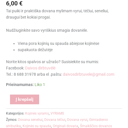
6,00
€
Tai puiki ir praktiška dovana mylimam vyrui, tėčiui, seneliui,
draugui bet kokiai progai.
Nudžiuginkite savo vyriškius smagia dovanėle.
Viena pora kojinių su spauda abiejose kojinėse
supakuota dėžutėje
Norite kitos spalvos ar užrašo? Susisiekite su mumis:
Facebook:
Daivos dirbtuvėlė
Tel.: 8 688 31978 arba el .paštu:
daivosdirbtuvele@gmail.com
Prieinamumas:
Liko 1
Alternative:
Į krepšelį
Kategorijos:
Kojinės vyrams
,
VYRAMS
Žymos:
Dovana seneliui
,
Dovana tėčiui
,
Dovana vyrui
,
Gimtadienio
atributika
,
Kojinės su spauda
,
Originali dovana
,
Šmaikščios dovanos