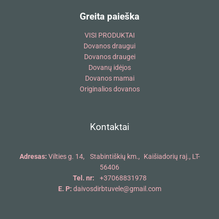
Greita paieška
VISI PRODUKTAI
Dovanos draugui
Dovanos draugei
Dovanų idėjos
Dovanos mamai
Originalios dovanos
Kontaktai
Adresas:
Vilties g. 14, Stabintiškių km., Kaišiadorių raj., LT-
56406
Tel. nr:
+37068831978
E. P:
daivosdirbtuvele@gmail.com