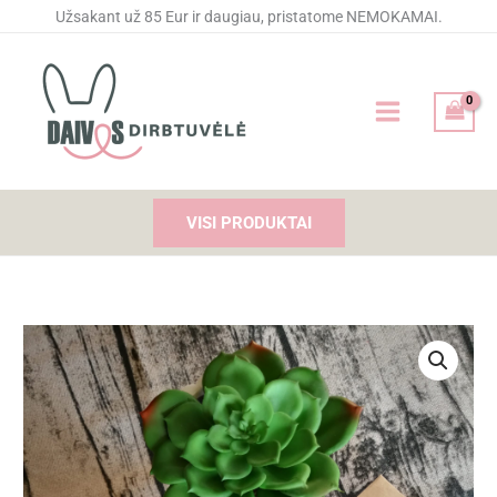
Pereiti
Užsakant už 85 Eur ir daugiau, pristatome NEMOKAMAI.
prie
turinio
VISI PRODUKTAI
produkto
kiekis:
Kojinės
su
užrašu
"Senelio"