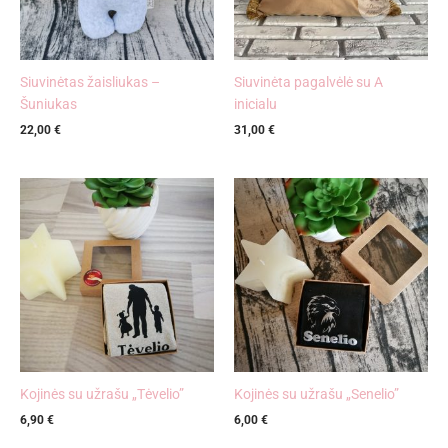
Siuvinėtas žaisliukas –
Siuvinėta pagalvėlė su A
Šuniukas
inicialu
22,00
€
31,00
€
Kojinės su užrašu „Tėvelio”
Kojinės su užrašu „Senelio”
6,90
€
6,00
€