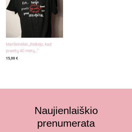
Marškinėliai „Reikėjo, kad
praeitų 40 metų…”
15,00
€
Naujienlaiškio
prenumerata