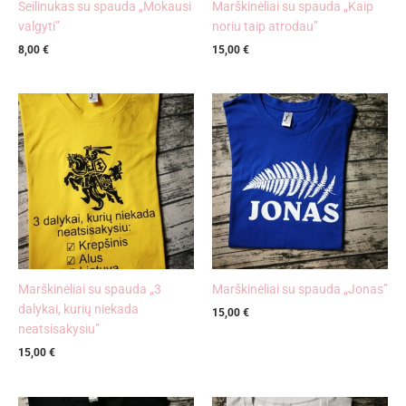
Seilinukas su spauda „Mokausi
Marškinėliai su spauda „Kaip
valgyti”
noriu taip atrodau”
8,00
€
15,00
€
Marškinėliai su spauda „3
Marškinėliai su spauda „Jonas”
dalykai, kurių niekada
15,00
€
neatsisakysiu”
15,00
€