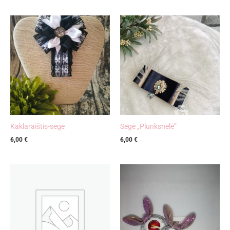
Kaklaraištis-segė
Segė „Plunksnelė”
6,00
€
6,00
€