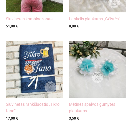
Siuvinėtas kombinezonas
Lankelis plaukams „Gėlytės”
51,00
€
8,00
€
Siuvinėtas rankšluostis „Tikro
Mėtinės spalvos gumytės
fano”
plaukams
17,00
€
3,50
€