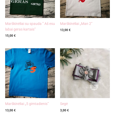
Marškinėliai su spauda ” Aš esu
Marškinėliai „Man 2”
labai geras kartais”
13,00
€
15,00
€
Marškinėliai „5 gimtadienis”
Segė
13,00
€
3,00
€