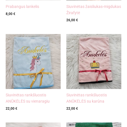
Prabangus lankelis
Siuvinėtas žaisliukas-migdukas
Žirafytė
8,00
€
26,00
€
Siuvinėtas rankšluostis
Siuvinėtas rankšluostis
ANŪKĖLĖS su vienaragiu
ANŪKĖLĖS su karūna
22,00
€
22,00
€