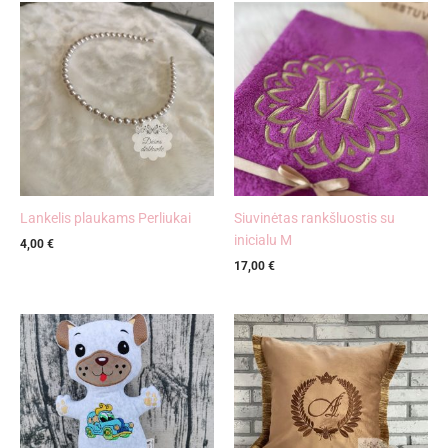
Lankelis plaukams Perliukai
Siuvinėtas rankšluostis su
inicialu M
4,00
€
17,00
€