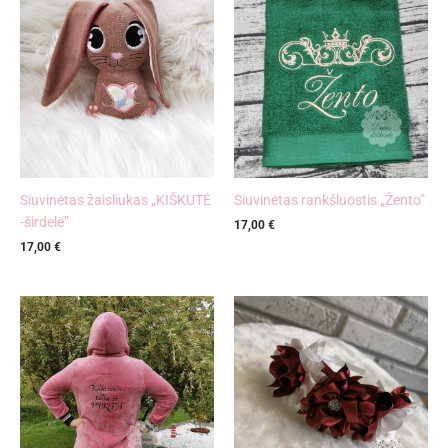
Siuvinėtas žaisliukas „KIŠKUTĖ
Siuvinėtas rankšluostis „Žento”
-širdelė”
17,00
€
17,00
€