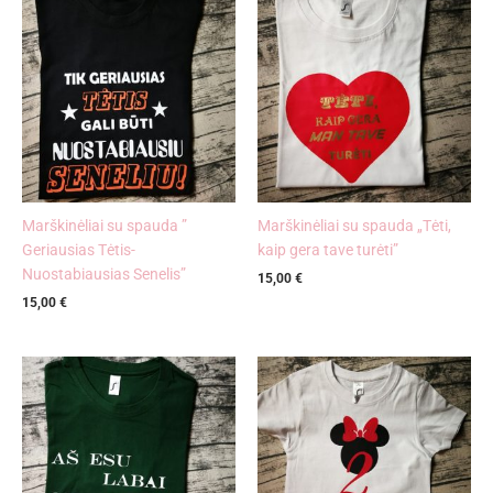
Marškinėliai su spauda ”
Marškinėliai su spauda „Tėti,
Geriausias Tėtis-
kaip gera tave turėti”
Nuostabiausias Senelis”
15,00
€
15,00
€