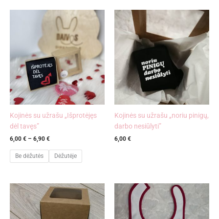
Price
range:
6,00 €
through
6,90 €
Kojinės su užrašu „Išprotėjęs
Kojinės su užrašu „noriu pinigų,
dėl tavęs”
darbo nesiūlyti”
6,00
€
–
6,90
€
6,00
€
Be dėžutės
Dėžutėje