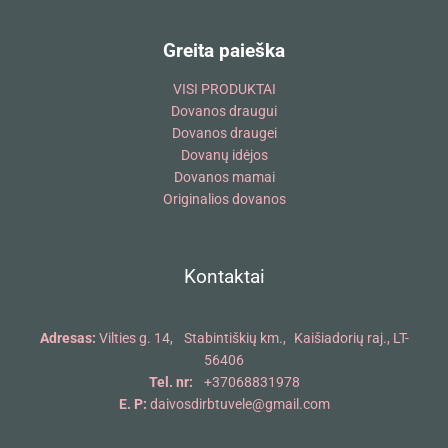
Greita paieška
VISI PRODUKTAI
Dovanos draugui
Dovanos draugei
Dovanų idėjos
Dovanos mamai
Originalios dovanos
Kontaktai
Adresas:
Vilties g. 14, Stabintiškių km., Kaišiadorių raj., LT-
56406
Tel. nr:
+37068831978
E. P:
daivosdirbtuvele@gmail.com