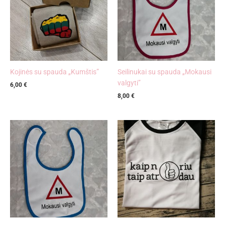
Kojinės su spauda „Kumštis”
Seilinukai su spauda „Mokausi
valgyti”
6,00
€
8,00
€