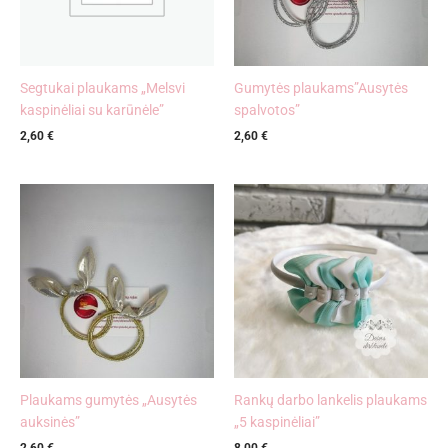
Segtukai plaukams „Melsvi
Gumytės plaukams”Ausytės
kaspinėliai su karūnėle”
spalvotos”
2,60
€
2,60
€
Plaukams gumytės „Ausytės
Rankų darbo lankelis plaukams
auksinės”
„5 kaspinėliai”
2,60
€
8,00
€