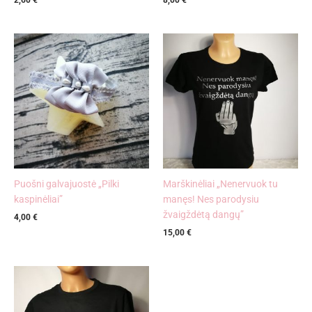
Puošni galvajuostė „Pilki
Marškinėliai „Nenervuok tu
kaspinėliai”
manęs! Nes parodysiu
žvaigždėtą dangų”
4,00
€
15,00
€