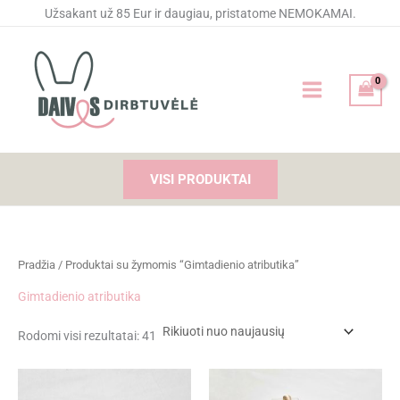
Rūšiuojama
Pereiti
Užsakant už 85 Eur ir daugiau, pristatome NEMOKAMAI.
pagal
naujausią
prie
turinio
VISI PRODUKTAI
Pradžia
/ Produktai su žymomis “Gimtadienio atributika”
Gimtadienio atributika
Rodomi visi rezultatai: 41