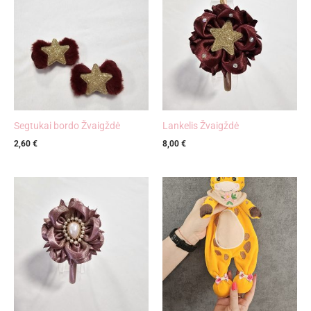
Segtukai bordo Žvaigždė
Lankelis Žvaigždė
2,60
€
8,00
€