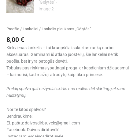
Pradžia
/
Lankeliai
/ Lankelis plaukams „Gėlytės”
8,00
€
Kiekvienas lankelis – tai kruopščiai sukurtas rankų darbo
aksesuaras. Gaminami iš atlaso juostelių, šie lankeliai ne tik
puošia, bet ir yra patogūs dėvėti.
Tobulas pasirinkimas ypatingai progai ar kasdieniam džiaugsmui
– kai norisi, kad mažoji atrodytų kaip tikra princesė.
Prekių spalva gali nežymiai skirtis nuo realios dėl skirtingų ekrano
nustatymų.
Norite kitos spalvos?
Bendraukime:
El. paštu: daivosdirbtuvele@gmail.com
Facebook: Daivos dirbtuvėlė
Instagram: @daivosdirbtuvele