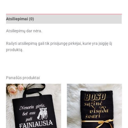
Atsiliepimai (0)
Atsiliepimų dar nėra.
Rašyti atsiliepimą gali tik prisijungę pirkėjai, kurie yra įsigiję šį
produktą.
Panašūs produktai