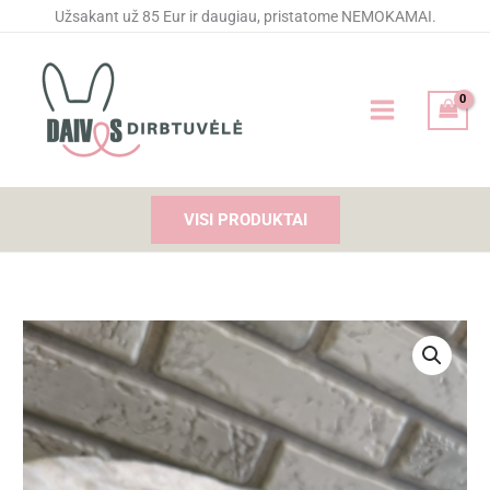
Pereiti
Užsakant už 85 Eur ir daugiau, pristatome NEMOKAMAI.
prie
turinio
VISI PRODUKTAI
produkto
kiekis:
Lankelis
plaukams
"Gėlytės"