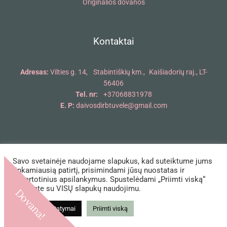
Originalios dovanos
Kontaktai
Adresas:
Vilties g. 14, Stabintiškių km., Kaišiadorių raj., LT-
56406
Tel. nr:
+37068831978
E. P:
daivosdirbtuvele@gmail.com
Savo svetainėje naudojame slapukus, kad suteiktume jums
Copyright © 2018 - 2026 Daivos dirbtuvėlė | Powered by Daivos
tinkamiausią patirtį, prisimindami jūsų nuostatas ir
dirbtuvėlė
pakartotinius apsilankymus. Spustelėdami „Priimti viską“
sutinkate su VISŲ slapukų naudojimu.
Dovana!
Slapukų nustatymai
Priimti viską