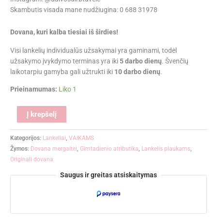
Skambutis visada mane nudžiugina: 0 688 31978
Dovana, kuri kalba tiesiai iš širdies!
Visi lankelių individualūs užsakymai yra gaminami, todėl
užsakymo įvykdymo terminas yra iki
5 darbo dienų
. Švenčių
laikotarpiu gamyba gali užtrukti iki
10 darbo dienų
.
Prieinamumas:
Liko 1
Alternative:
Į krepšelį
Kategorijos:
Lankeliai
,
VAIKAMS
Žymos:
Dovana mergaitei
,
Gimtadienio atributika
,
Lankelis plaukams
,
Originali dovana
Saugus ir greitas atsiskaitymas