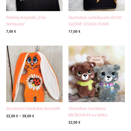
Pirkinių krepšelis „Pati
Siuvinėtas rankšluostis BOSO
fainiausia”
SĄŽINĖ VISADA ŠVARI
7,00
€
17,00
€
Price
range:
22,00 €
through
28,00 €
Siuvinėtas žaisliukas Boružėlė
Siuvinėtas žaisliukas
MEŠKIUKAS su šaliku
22,00
€
–
28,00
€
22,00
€