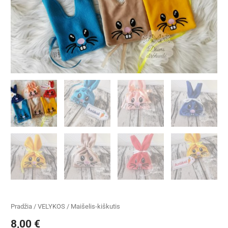
Pradžia
/
VELYKOS
/ Maišelis-kiškutis
8,00
€