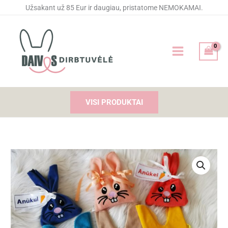
Pereiti
Užsakant už 85 Eur ir daugiau, pristatome NEMOKAMAI.
prie
turinio
VISI PRODUKTAI
produkto
kiekis:
Maišelis-
kiškutis