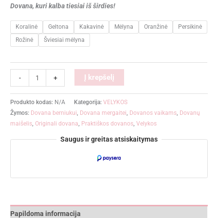
Dovana, kuri kalba tiesiai iš širdies!
Koralinė
Geltona
Kakavinė
Mėlyna
Oranžinė
Persikinė
Rožinė
Šviesiai mėlyna
Alternative:
Į krepšelį
-
+
Produkto kodas:
N/A
Kategorija:
VELYKOS
Žymos:
Dovana berniukui
,
Dovana mergaitei
,
Dovanos vaikams
,
Dovanų
maišelis
,
Originali dovana
,
Praktiškos dovanos
,
Velykos
Saugus ir greitas atsiskaitymas
Papildoma informacija