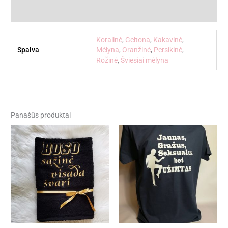
Atsiliepimai (0)
Koralinė
,
Geltona
,
Kakavinė
,
Spalva
Mėlyna
,
Oranžinė
,
Persikinė
,
Rožinė
,
Šviesiai mėlyna
Panašūs produktai