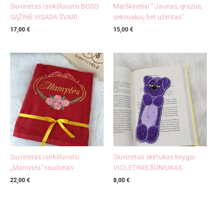
Siuvinėtas rankšluostis BOSO
Marškinėliai ” Jaunas, gražus,
SĄŽINĖ VISADA ŠVARI
seksualus, bet užimtas”
17,00
€
15,00
€
Siuvinėtas rankšluostis
Siuvinėtas skirtukas knygai
„Mamytės” raudonas
VIOLETINIS ŠUNIUKAS
22,00
€
8,00
€