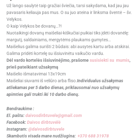
Už lango saulytė taip gražiai šviečia, tarsi sakydama, kad jau jau
pavasaris keliauja pas mus. O su juo ateina ir linksma šventė – šv.
Velykos.
O kaip Velykos be dovanų…?!
Nuotaikingi dovanų maišeliai-kiškučiai puikiai tiks įdėti dovanėlę:
margutį, saldainiams, mergytėms plaukams gumytes…
Maišelius galima surišti 2 būdais: abi ausytes kartu arba atskirai.
Galima pridėti kortelę su išsiuvinėtu vaikučio vardu.
Dėl vardo kortelės išsiuvinėjimo, prašome
susisiekti su mumis
,
prieš pateikiant užsakymą
Maišelio išmatavimai 13x19cm
Maišeliai siuvami iš veliūro arba fliso.
Individualus užsakymas
atliekamas per 5 darbo dienas, priklausomai nuo užsakymų
apimties gali trukti iki 10 darbo dienų.
Bendraukime :
El. paštu:
daivosdirbtuvele@gmail.com
Facebook:
Daivos dirbtuvėlė
Instagram:
@daivosdirbtuvele
Skambutis visada mane nudžiugina:
+370 688 31978