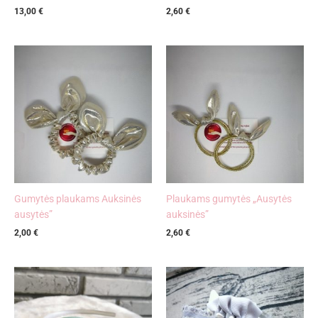
13,00
€
2,60
€
Gumytės plaukams Auksinės
Plaukams gumytės „Ausytės
ausytės”
auksinės”
2,00
€
2,60
€