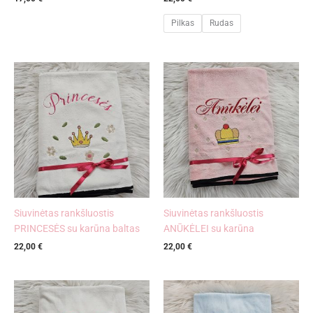
Pilkas
Rudas
Siuvinėtas rankšluostis
Siuvinėtas rankšluostis
PRINCESĖS su karūna baltas
ANŪKĖLEI su karūna
22,00
€
22,00
€