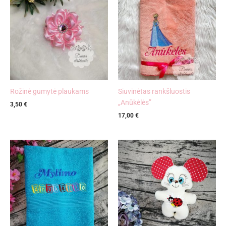
Rožinė gumytė plaukams
Siuvinėtas rankšluostis
„Anūkėlės”
3,50
€
17,00
€