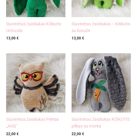
Siuvinėtas žaisliukas Kiškutis
Siuvinėtas žaisliukas – Kiškutis
rimtuolis
su boruže
13,00
€
13,00
€
Siuvinėtas žaisliukas Pelėda
Siuvinėtas žaisliukas KIŠKUTIS
„Ačiū”
pilkas su morka
22,00
€
22,00
€