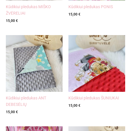
Kūdikiui pledukas MIŠKO
Kūdikiui pledukas PONIS
ŽVĖRELIAI
15,00
€
15,00
€
Kūdikiui pledukas ANT
Kūdikiui pledukas ŠUNIUKAI
DEBESĖLIŲ
15,00
€
15,00
€