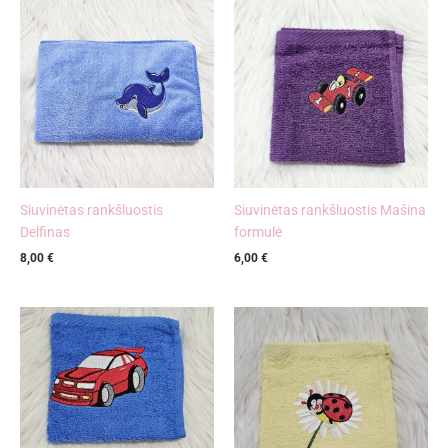
Siuvinėtas rankšluostis
Siuvinėtas rankšluostis Mašina
Delfinas
formulė
8,00
€
6,00
€