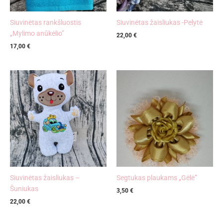
Siuvinėtas rankšluostis
Siuvinėtas žaisliukas -Pelytė
„Mylimo anūkėlio”
22,00
€
17,00
€
Siuvinėtas žaisliukas –
Segtukas plaukams „Gėlė”
Šuniukas
3,50
€
22,00
€