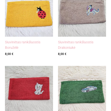
Siuvinėtas rankšluostis
Siuvinėtas rankšluostis
Boružėlė
Drakoniukė
8,00
€
8,00
€