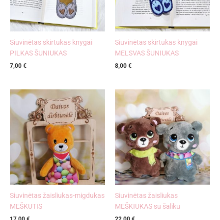
Siuvinėtas skirtukas knygai
Siuvinėtas skirtukas knygai
PILKAS ŠUNIUKAS
MELSVAS ŠUNIUKAS
7,00
€
8,00
€
Siuvinėtas žaisliukas-migdukas
Siuvinėtas žaisliukas
MEŠKUTIS
MEŠKIUKAS su šaliku
17,00
€
22,00
€