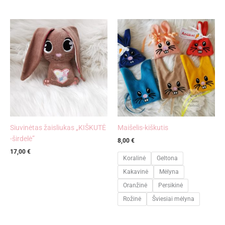
Siuvinėtas žaisliukas „KIŠKUTĖ
Maišelis-kiškutis
-širdelė”
8,00
€
17,00
€
Koralinė
Geltona
Kakavinė
Mėlyna
Oranžinė
Persikinė
Rožinė
Šviesiai mėlyna