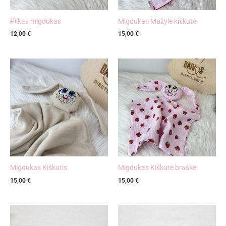
Pilkas migdukas
Migdukas Mažylė kiškutė
12,00
€
15,00
€
Migdukas Kiškutis
Migdukas Kiškutė braškė
15,00
€
15,00
€