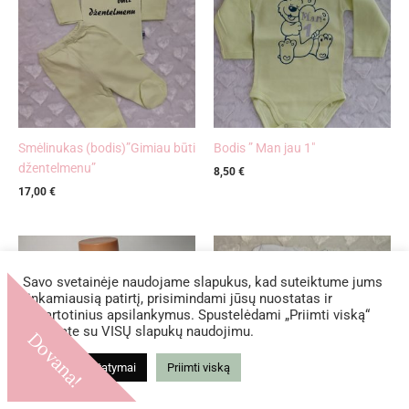
Smėlinukas (bodis)”Gimiau būti
Bodis ” Man jau 1″
džentelmenu”
8,50
€
17,00
€
Savo svetainėje naudojame slapukus, kad suteiktume jums
tinkamiausią patirtį, prisimindami jūsų nuostatas ir
pakartotinius apsilankymus. Spustelėdami „Priimti viską“
sutinkate su VISŲ slapukų naudojimu.
Dovana!
Slapukų nustatymai
Priimti viską