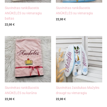
Siuvinėtas rankšluostis
Siuvinėtas rankšluostis
ANŪKĖLĖS su vienaragiu
ANŪKĖLĖS su vienaragiu
baltas
22,00
€
22,00
€
Siuvinėtas rankšluostis
Siuvinėtas žaisliukas Mažylės
ANŪKĖLĖS su karūna
draugė su vienaragiu
22,00
€
22,00
€