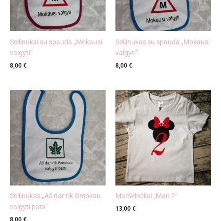
Seilinukai su spauda „Mokausi
Seilinukas su spauda „Mokausi
valgyti”
valgyti”
8,00
€
8,00
€
Seilinukas „Aš dar tik išmokau
Marškinėliai „Man 2”
valgyti pats”
13,00
€
8,00
€