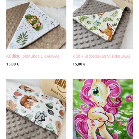
Kūdikiui pledukas DRAUGAI
Kūdikiui pledukas STIRNIUKAI
15,00
€
15,00
€