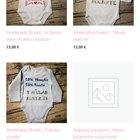
Smėlinukai (bodis) „Ar būsite
Smėlinukai (bodis) ” Tobula
mano Krikšto tėveliais?
dukrytė”
13,00
€
13,00
€
Smėlinukai (Bodis) „Tobulas
Segtukai plaukams „Melsvi
sūnelis”
kaspinėliai su karūnėle”