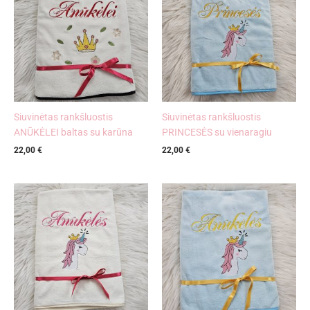
Siuvinėtas rankšluostis
Siuvinėtas rankšluostis
ANŪKĖLEI baltas su karūna
PRINCESĖS su vienaragiu
22,00
€
22,00
€