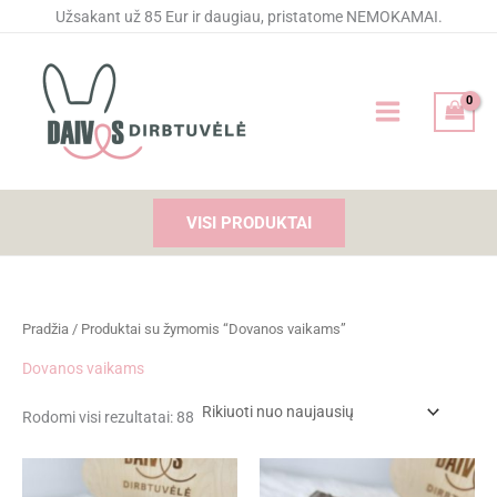
Rūšiuojama
Pereiti
Užsakant už 85 Eur ir daugiau, pristatome NEMOKAMAI.
pagal
naujausią
prie
turinio
VISI PRODUKTAI
Pradžia
/ Produktai su žymomis “Dovanos vaikams”
Dovanos vaikams
Rodomi visi rezultatai: 88