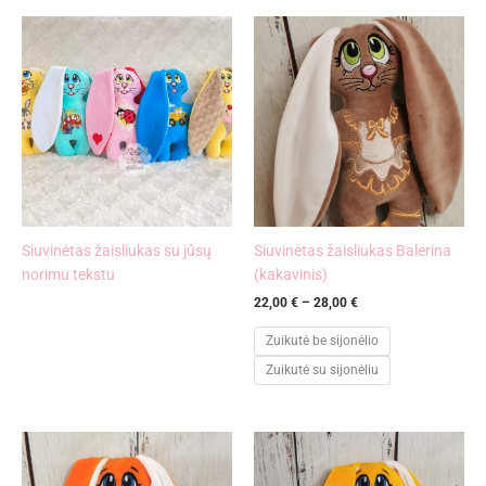
Price
range:
22,00 €
through
28,00 €
Siuvinėtas žaisliukas su jūsų
Siuvinėtas žaisliukas Balerina
norimu tekstu
(kakavinis)
22,00
€
–
28,00
€
Zuikutė be sijonėlio
Zuikutė su sijonėliu
Price
Price
range:
range:
22,00 €
22,00 €