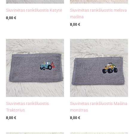
Siuvinėtas rankšluostis Katytė
Siuvinėtas rankšluostis melsva
mašina
8,00
€
8,00
€
Siuvinėtas rankšluostis
Siuvinėtas rankšluostis Mašina
Traktorius
monstras
8,00
€
8,00
€