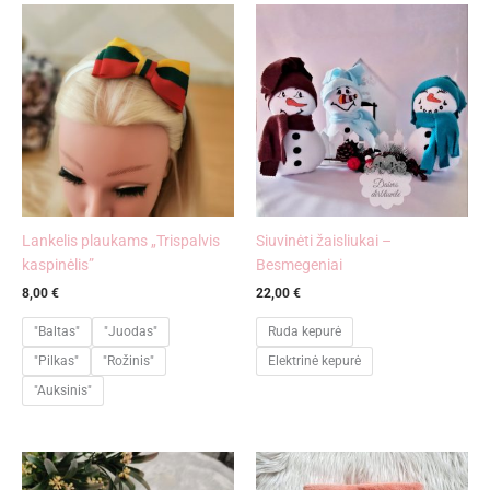
Lankelis plaukams „Trispalvis
Siuvinėti žaisliukai –
kaspinėlis”
Besmegeniai
8,00
€
22,00
€
"Baltas"
"Juodas"
Ruda kepurė
"Pilkas"
"Rožinis"
Elektrinė kepurė
"Auksinis"