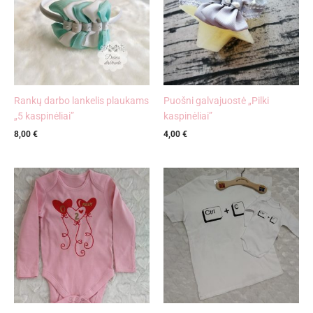
Rankų darbo lankelis plaukams
Puošni galvajuostė „Pilki
„5 kaspinėliai”
kaspinėliai”
8,00
€
4,00
€