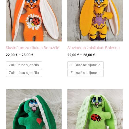
through
through
28,00 €
28,00 €
Siuvinėtas žaisliukas Boružėlė
Siuvinėtas žaisliukas Balerina
22,00
€
–
28,00
€
22,00
€
–
28,00
€
Zuikutė be sijonėlio
Zuikutė be sijonėlio
Zuikutė su sijonėliu
Zuikutė su sijonėliu