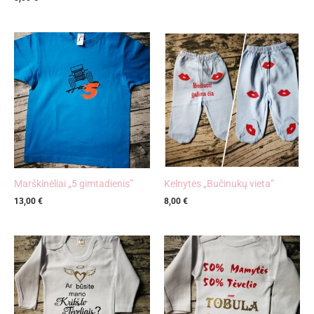
Marškinėliai „5 gimtadienis”
Kelnytės „Bučinukų vieta”
13,00
€
8,00
€