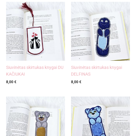
Siuvinėtas skirtukas knygai DU
Siuvinėtas skirtukas knygai
KAČIUKAI
DELFINAS
8,00
€
8,00
€