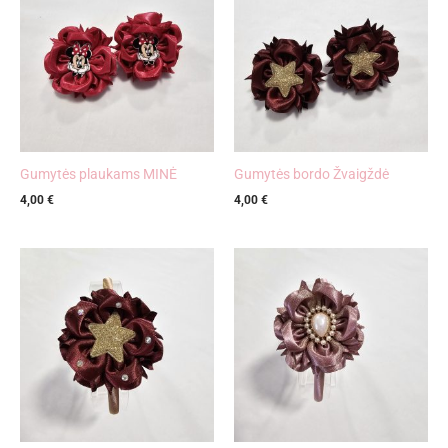
Gumytės plaukams MINĖ
Gumytės bordo Žvaigždė
4,00
€
4,00
€