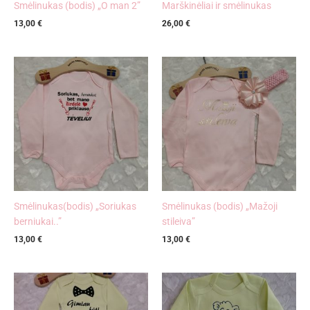
Smėlinukas (bodis) „O man 2”
Marškinėliai ir smėlinukas
13,00
€
26,00
€
Smėlinukas(bodis) „Soriukas
Smėlinukas (bodis) „Mažoji
berniukai..”
stileiva”
13,00
€
13,00
€