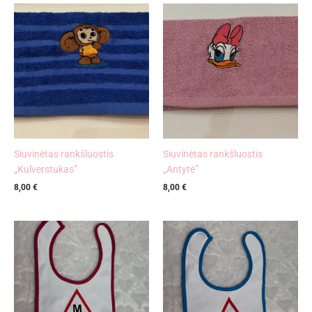
Siuvinėtas rankšluostis
Siuvinėtas rankšluostis
„Kulverstukas”
„Antytė”
8,00
€
8,00
€