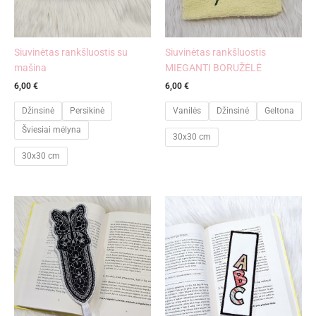
Siuvinėtas rankšluostis su
Siuvinėtas rankšluostis
mašina
MIEGANTI BORUŽĖLĖ
6,00
€
6,00
€
Džinsinė
Persikinė
Vanilės
Džinsinė
Geltona
Šviesiai mėlyna
30x30 cm
30x30 cm