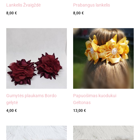
Lankelis Žvaigždė
Prabangus lankelis
8,00
€
8,00
€
Gumytės plaukams Bordo
Papuošimas kuodukui
gėlytė
Geltonas
4,00
€
13,00
€