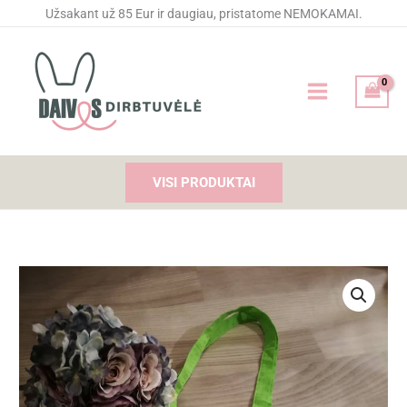
Pereiti
Užsakant už 85 Eur ir daugiau, pristatome NEMOKAMAI.
prie
turinio
VISI PRODUKTAI
produkto
kiekis:
Pirkinių
krepšelis
"Laukimas"