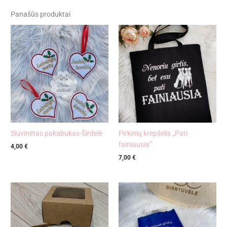
Panašūs produktai
Siuvinėtas pakabukas-Širdelė
Pirkinių krepšelis „Pati
fainiausia”
4,00
€
7,00
€