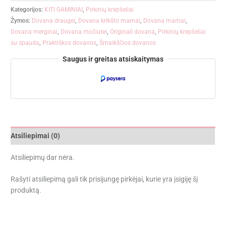
Kategorijos:
KITI GAMINIAI
,
Pirkinių krepšeliai
Žymos:
Dovana draugei
,
Dovana krikšto mamai
,
Dovana mamai
,
Dovana merginai
,
Dovana močiutei
,
Originali dovana
,
Pirkinių krepšeliai
su spauda
,
Praktiškos dovanos
,
Šmaikščios dovanos
Saugus ir greitas atsiskaitymas
Atsiliepimai (0)
Atsiliepimų dar nėra.
Rašyti atsiliepimą gali tik prisijungę pirkėjai, kurie yra įsigiję šį
produktą.