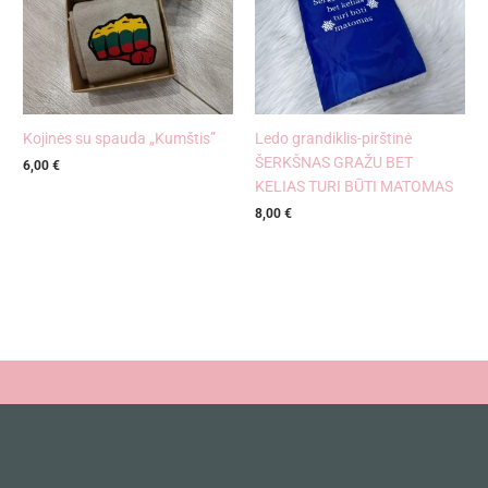
Kojinės su spauda „Kumštis”
Ledo grandiklis-pirštinė
ŠERKŠNAS GRAŽU BET
6,00
€
KELIAS TURI BŪTI MATOMAS
8,00
€