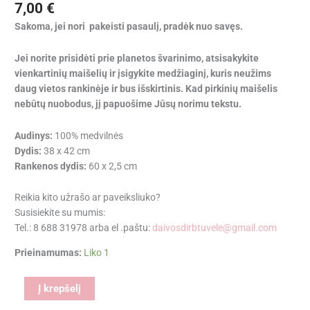
7,00
€
Sakoma, jei nori pakeisti pasaulį, pradėk nuo savęs.
Jei norite prisidėti prie planetos švarinimo, atsisakykite
vienkartinių maišelių ir įsigykite medžiaginį, kuris neužims
daug vietos rankinėje ir bus išskirtinis. Kad pirkinių maišelis
nebūtų nuobodus, jį papuošime Jūsų norimu tekstu.
Audinys:
100% medvilnės
Dydis:
38 x 42 cm
Rankenos dydis:
60 x 2,5 cm
Reikia kito užrašo ar paveiksliuko?
Susisiekite su mumis:
Tel.: 8 688 31978 arba el .paštu:
daivosdirbtuvele@gmail.com
Prieinamumas:
Liko 1
Alternative:
Į krepšelį