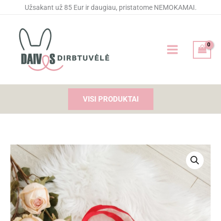
Pereiti
Užsakant už 85 Eur ir daugiau, pristatome NEMOKAMAI.
prie
turinio
VISI PRODUKTAI
produkto
kiekis:
Pirkinių
krepšelis
"Tobula"