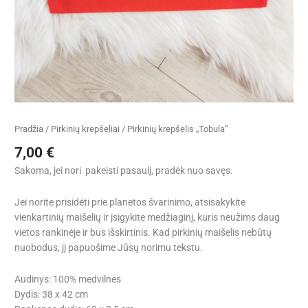
Pradžia
/
Pirkinių krepšeliai
/ Pirkinių krepšelis „Tobula”
7,00
€
Sakoma, jei nori pakeisti pasaulį, pradėk nuo savęs.
Jei norite prisidėti prie planetos švarinimo, atsisakykite
vienkartinių maišelių ir įsigykite medžiaginį, kuris neužims daug
vietos rankinėje ir bus išskirtinis. Kad pirkinių maišelis nebūtų
nuobodus, jį papuošime Jūsų norimu tekstu.
Audinys: 100% medvilnės
Dydis: 38 x 42 cm