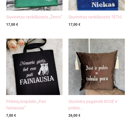
Siuvinėtas rankšluostis „Žento”
Siuvinėtas rankšluostis TĖTIS
17,00
€
17,00
€
Pirkinių krepšelis „Pati
Siuvinėta pagalvėlė BOSĖ ir
fainiausia”
poilsis…
7,00
€
26,00
€