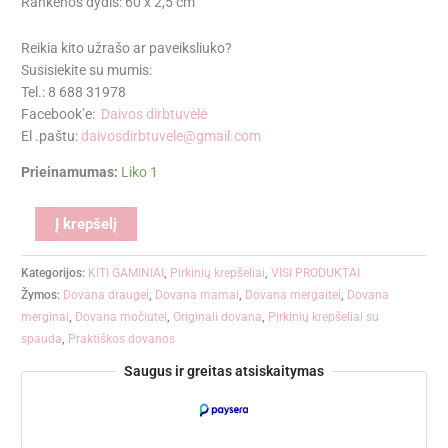
Rankenos dydis: 60 x 2,5 cm
Reikia kito užrašo ar paveiksliuko?
Susisiekite su mumis:
Tel.: 8 688 31978
Facebook’e:
Daivos dirbtuvėlė
El .paštu:
daivosdirbtuvele@gmail.com
Prieinamumas:
Liko 1
Alternative:
Į krepšelį
Kategorijos:
KITI GAMINIAI
,
Pirkinių krepšeliai
,
VISI PRODUKTAI
Žymos:
Dovana draugei
,
Dovana mamai
,
Dovana mergaitei
,
Dovana
merginai
,
Dovana močiutei
,
Originali dovana
,
Pirkinių krepšeliai su
spauda
,
Praktiškos dovanos
Saugus ir greitas atsiskaitymas