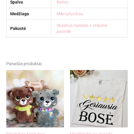
Spalva
Baltas
Medžiaga
Mikropluoštas
Skaidrus maišelis + atlasinė
Pakuotė
juostelė
Panašūs produktai