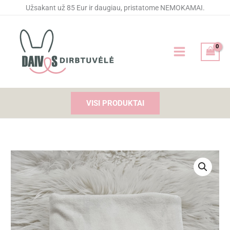
Pereiti
Užsakant už 85 Eur ir daugiau, pristatome NEMOKAMAI.
prie
turinio
VISI PRODUKTAI
produkto
kiekis:
Siuvinėtas
rankšluostis
ANŪKĖLEI
baltas
su