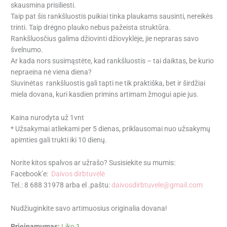
skausmina prisiliesti.
Taip pat šis rankšluostis puikiai tinka plaukams sausinti, nereikės
trinti. Taip drėgno plauko nebus pažeista struktūra.
Rankšluosčius galima džiovinti džiovyklėje, jie nepraras savo
švelnumo.
Ar kada nors susimąstėte, kad rankšluostis – tai daiktas, be kurio
nepraeina nė viena diena?
Siuvinėtas rankšluostis gali tapti ne tik praktiška, bet ir širdžiai
miela dovana, kuri kasdien primins artimam žmogui apie jus.
Kaina nurodyta už 1vnt
* Užsakymai atliekami per 5 dienas, priklausomai nuo užsakymų
apimties gali trukti iki 10 dienų.
Norite kitos spalvos ar užrašo? Susisiekite su mumis:
Facebook’e:
Daivos dirbtuvėlė
Tel.: 8 688 31978 arba el .paštu:
daivosdirbtuvele@gmail.com
Nudžiuginkite savo artimuosius originalia dovana!
Prieinamumas:
Liko 1