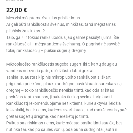
22,00
€
Mes visi mėgstame švelnius prisilietimus.
Ar gali būti rankšluostis švelnus, minkštas, tarsi mėgstamas
pliušinis žaisliukas…?
Taip, gali! Ir tokius rankšluosčius jau galime pasiūlyti jums. Šie
rankšluosčiai – mėgstantiems švelnumą. O pagrindinė savybė
tokių rankšluosčių – puikiai sugerią drėgmę.
Mikropluošto rankšluostis sugeba sugerti iki 5 kartų daugiau
vandens nei sveria pats, o išdžiūsta labai greitai.
Tankiai suaustas kilpinis mikropluošto rankšluostis iškart
priglunda prie kūno, plaukų ar drėgno paviršiaus ir surenka visą
drėgmę – tokio rankšluosčio nereikia trinti, kad oda ar kitas
paviršius taptų sausas, jį pakaks tiesiog švelniai priglausti.
Rankšluostį rekomenduojame ne tik tiems, kurie aktyviai leidžia
laisvalaikį, bet ir tiems, kuriems svarbiausia, kad rankšluostis ypač
greitai sugertų drėgmę, kad nereikėtų jo trinti.
Puikus pasirinkimas tiems, kurie mėgsta pasikaitinti saulėje, bet
nutinka tai, kad po saulės vonių, oda būna sudirginta, jautri ir