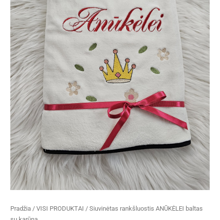
karūna
Pradžia
/
VISI PRODUKTAI
/ Siuvinėtas rankšluostis ANŪKĖLEI baltas
su karūna