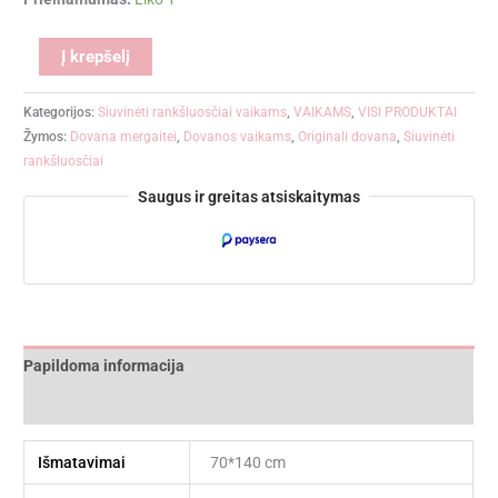
Alternative:
Į krepšelį
Kategorijos:
Siuvinėti rankšluosčiai vaikams
,
VAIKAMS
,
VISI PRODUKTAI
Žymos:
Dovana mergaitei
,
Dovanos vaikams
,
Originali dovana
,
Siuvinėti
rankšluosčiai
Saugus ir greitas atsiskaitymas
Papildoma informacija
Atsiliepimai (0)
Išmatavimai
70*140 cm