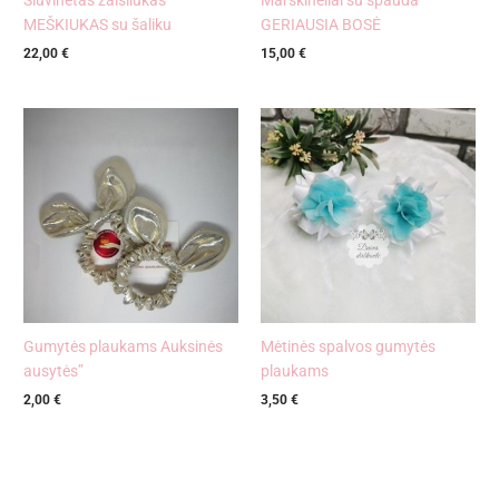
Siuvinėtas žaisliukas
Marškinėliai su spauda
MEŠKIUKAS su šaliku
GERIAUSIA BOSĖ
22,00
€
15,00
€
Gumytės plaukams Auksinės
Mėtinės spalvos gumytės
ausytės”
plaukams
2,00
€
3,50
€