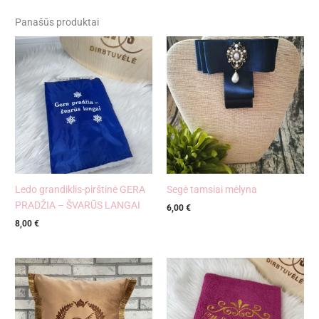
Panašūs produktai
Ledo grandiklis-pirštinė GERA
Segė tamsiai mėlyna
PRADŽIA – ŠVARŪS LANGAI
6,00
€
8,00
€