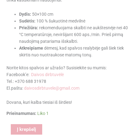
Dydis:
50×100 cm
Sudėtis:
100 % šukuotinė medvilnė
Priežiūra:
rekomenduojama skalbti ne aukštesnėje nei 40
°C temperatūroje, neviršijant 600 aps./min. Prieš pirmą
naudojimą patariama išskalbti.
Atkreipiame
dėmesį, kad spalvos realybėje gali šiek tiek
skirtis nuo nuotraukose matomų tonų.
Norite kitos spalvos ar užrašo? Susisiekite su mumis:
Facebook’e:
Daivos dirbtuvėlė
Tel.: +370 688 31978
El.paštu:
daivosdirbtuvele@gmail.com
Dovana, kuri kalba tiesiai iš širdies!
Prieinamumas:
Liko 1
Alternative:
Į krepšelį