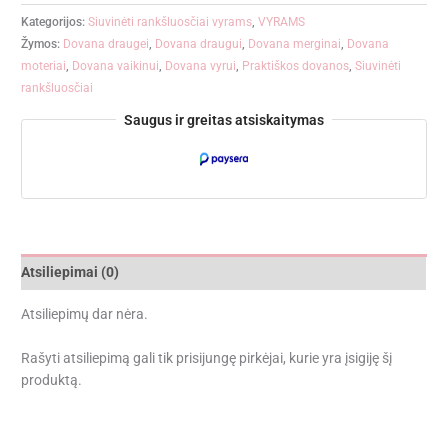
Kategorijos:
Siuvinėti rankšluosčiai vyrams
,
VYRAMS
Žymos:
Dovana draugei
,
Dovana draugui
,
Dovana merginai
,
Dovana
moteriai
,
Dovana vaikinui
,
Dovana vyrui
,
Praktiškos dovanos
,
Siuvinėti
rankšluosčiai
Saugus ir greitas atsiskaitymas
Atsiliepimai (0)
Atsiliepimų dar nėra.
Rašyti atsiliepimą gali tik prisijungę pirkėjai, kurie yra įsigiję šį
produktą.