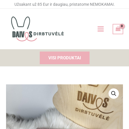
Pereiti
Užsakant už 85 Eur ir daugiau, pristatome NEMOKAMAI.
prie
turinio
VISI PRODUKTAI
produkto
kiekis:
Siuvinėtas
rankšluostis
BE
TAVĘS...