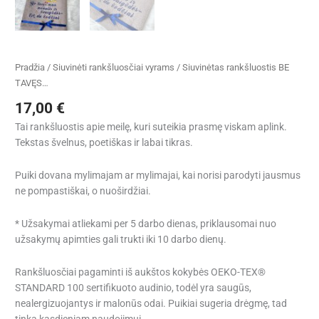
Pradžia
/
Siuvinėti rankšluosčiai vyrams
/ Siuvinėtas rankšluostis BE
TAVĘS…
17,00
€
Tai rankšluostis apie meilę, kuri suteikia prasmę viskam aplink.
Tekstas švelnus, poetiškas ir labai tikras.
Puiki dovana mylimajam ar mylimajai, kai norisi parodyti jausmus
ne pompastiškai, o nuoširdžiai.
* Užsakymai atliekami per 5 darbo dienas, priklausomai nuo
užsakymų apimties gali trukti iki 10 darbo dienų.
Rankšluosčiai pagaminti iš aukštos kokybės OEKO-TEX®
STANDARD 100 sertifikuoto audinio, todėl yra saugūs,
nealergizuojantys ir malonūs odai. Puikiai sugeria drėgmę, tad
tinka kasdieniam naudojimui.