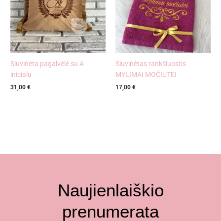
Siuvinėta pagalvėlė su A
Siuvinėtas rankšluostis
inicialu
MYLIMAI MOČIUTEI
31,00
€
17,00
€
Naujienlaiškio
prenumerata