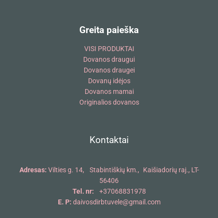
Greita paieška
VISI PRODUKTAI
Dovanos draugui
Dovanos draugei
Dovanų idėjos
Dovanos mamai
Originalios dovanos
Kontaktai
Adresas:
Vilties g. 14, Stabintiškių km., Kaišiadorių raj., LT-
56406
Tel. nr:
+37068831978
E. P:
daivosdirbtuvele@gmail.com