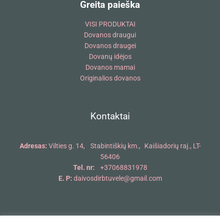
Greita paieška
VISI PRODUKTAI
Dovanos draugui
Dovanos draugei
Dovanų idėjos
Dovanos mamai
Originalios dovanos
Kontaktai
Adresas:
Vilties g. 14, Stabintiškių km., Kaišiadorių raj., LT-
56406
Tel. nr:
+37068831978
E. P:
daivosdirbtuvele@gmail.com