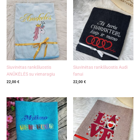
Siuvinėtas rankšluostis
Siuvinėtas rankšluostis Audi
ANŪKĖLĖS su vienaragiu
fanui
22,00
€
22,00
€