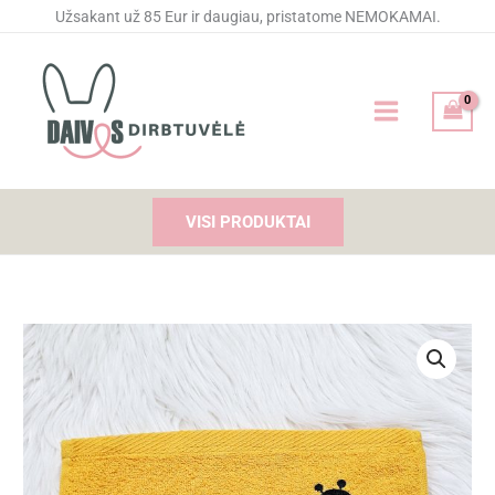
Pereiti
Užsakant už 85 Eur ir daugiau, pristatome NEMOKAMAI.
prie
turinio
VISI PRODUKTAI
produkto
kiekis:
Siuvinėtas
rankšluostis
Boružėlė