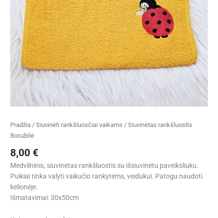
Pradžia
/
Siuvinėti rankšluosčiai vaikams
/ Siuvinėtas rankšluostis
Boružėlė
8,00
€
Medvilninis, siuvinėtas rankšluostis su išsiuvinėtu paveiksliuku.
Puikiai tinka valyti vaikučio rankytėms, veidukui. Patogu naudoti
kelionėje.
Išmatavimai: 30x50cm