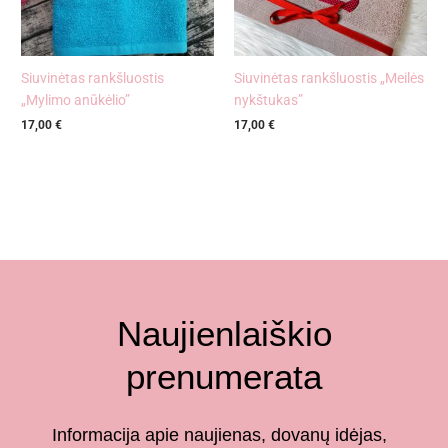
Siuvinėtas rankšluostis
Siuvinėtas rankšluostis „Meilės
„Mylimo anūkėlio”
nykštukas”
17,00
€
17,00
€
Naujienlaiškio
prenumerata
Informacija apie naujienas, dovanų idėjas,