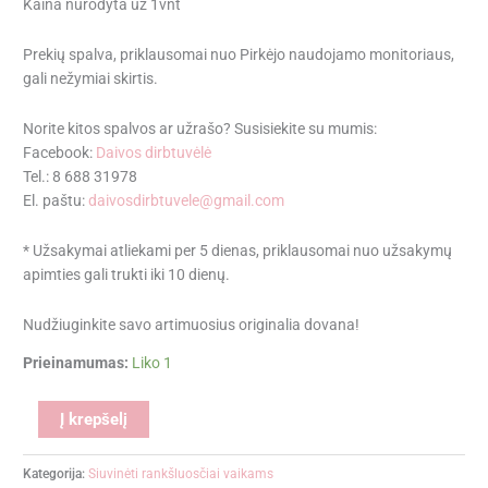
Kaina nurodyta už 1vnt
Prekių spalva, priklausomai nuo Pirkėjo naudojamo monitoriaus,
gali nežymiai skirtis.
Norite kitos spalvos ar užrašo? Susisiekite su mumis:
Facebook:
Daivos dirbtuvėlė
Tel.: 8 688 31978
El. paštu:
daivosdirbtuvele@gmail.com
* Užsakymai atliekami per 5 dienas, priklausomai nuo užsakymų
apimties gali trukti iki 10 dienų.
Nudžiuginkite savo artimuosius originalia dovana!
Prieinamumas:
Liko 1
Alternative:
Į krepšelį
Kategorija:
Siuvinėti rankšluosčiai vaikams