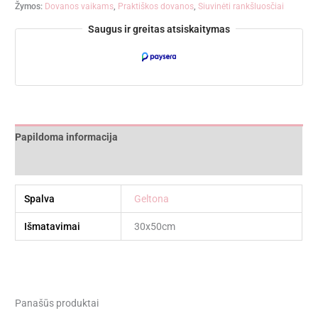
Žymos:
Dovanos vaikams
,
Praktiškos dovanos
,
Siuvinėti rankšluosčiai
Saugus ir greitas atsiskaitymas
Papildoma informacija
Atsiliepimai (0)
Spalva
Geltona
Išmatavimai
30x50cm
Panašūs produktai