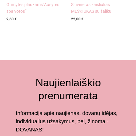
Gumytės plaukams”Ausytės
Siuvinėtas žaisliukas
spalvotos”
MEŠKIUKAS su šaliku
2,60
€
22,00
€
Naujienlaiškio
prenumerata
Informacija apie naujienas, dovanų idėjas,
individualius užsakymus, bei, žinoma -
DOVANAS!