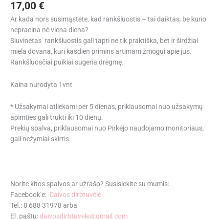
17,00
€
Ar kada nors susimąstėte, kad rankšluostis – tai daiktas, be kurio
nepraeina nė viena diena?
Siuvinėtas rankšluostis gali tapti ne tik praktiška, bet ir širdžiai
miela dovana, kuri kasdien primins artimam žmogui apie jus.
Rankšluosčiai puikiai sugeria drėgmę.
Kaina nurodyta 1vnt
* Užsakymai atliekami per 5 dienas, priklausomai nuo užsakymų
apimties gali trukti iki 10 dienų.
Prekių spalva, priklausomai nuo Pirkėjo naudojamo monitoriaus,
gali nežymiai skirtis.
Norite kitos spalvos ar užrašo? Susisiekite su mumis:
Facebook’e:
Daivos dirbtuvėlė
Tel.: 8 688 31978 arba
El .paštu:
daivosdirbtuvele@gmail.com