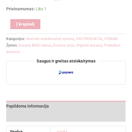
Prieinamumas:
Liko 1
Alternative:
Į krepšelį
Kategorijos:
Siuvinėti rankšluosčiai vyrams
,
VISI PRODUKTAI
,
VYRAMS
Žymos:
Dovana BOSO dienai
,
Dovana vyrui
,
Originali dovana
,
Praktiškos
dovanos
Saugus ir greitas atsiskaitymas
Papildoma informacija
Atsiliepimai (0)
Spalva
Juoda