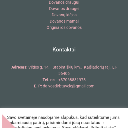
Dovanos draugui
Dovanos draugei
Dovanų idėjos
Dovanos mamai
Originalios dovanos
Kontaktai
Adresas:
Vilties g. 14, Stabintiškių km., Kaišiadorių raj., LT-
56406
Tel. nr:
+37068831978
E. P:
daivosdirbtuvele@gmail.com
Savo svetainėje naudojame slapukus, kad suteiktume jums
Copyright © 2018 - 2026 Daivos dirbtuvėlė | Powered by Daivos
tinkamiausią patirtį, prisimindami jūsų nuostatas ir
dirbtuvėlė
pakartotinius apsilankymus. Spustelėdami „Priimti viską“