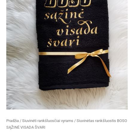
ŠVARI
Pradžia
/
Siuvinėti rankšluosčiai vyrams
/ Siuvinėtas rankšluostis BOSO
SĄŽINĖ VISADA ŠVARI