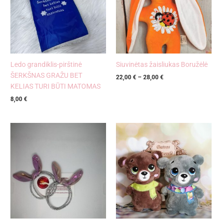
Ledo grandiklis-pirštinė
Siuvinėtas žaisliukas Boružėlė
ŠERKŠNAS GRAŽU BET
22,00
€
–
28,00
€
KELIAS TURI BŪTI MATOMAS
8,00
€