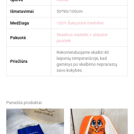
Išmatavimai
50*90/100cm
Medžiaga
100% Šukuotinė medvilnė
Skaidrus maišelis + atlasinė
Pakuotė
juostelė
Rekomenduojame skalbti 40
laipsnių temperatūroje, kad
Priežiūra
gaminys po skalbimo neprarastų
savo kokybės.
Panašūs produktai
Price
range:
22,00 €
through
28,00 €