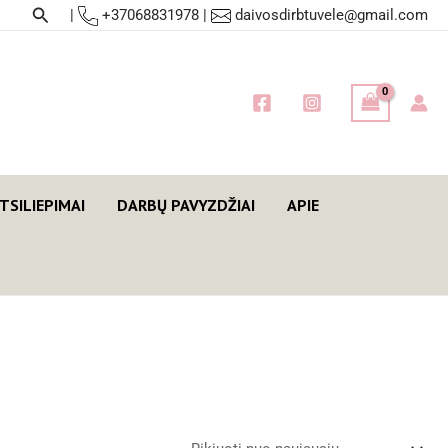
Paieška
|
+37068831978
|
daivosdirbtuvele@gmail.com
TSILIEPIMAI
DARBŲ PAVYZDŽIAI
APIE