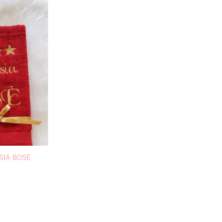
USIA BOSĖ