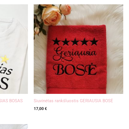
USIAS BOSAS
Siuvinėtas rankšluostis GERIAUSIA BOSĖ
17,00
€