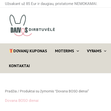
Rūšiuojama
Pereiti
Užsakant už 85 Eur ir daugiau, pristatome NEMOKAMAI.
pagal
prie
naujausią
turinio
DOVANŲ KUPONAS
MOTERIMS
VYRAMS
KONTAKTAI
Pradžia
/ Produktai su žymomis “Dovana BOSO dienai”
Dovana BOSO dienai