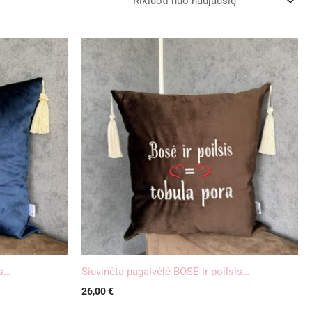
is…
Siuvinėta pagalvėlė BOSĖ ir poilsis…
26,00
€