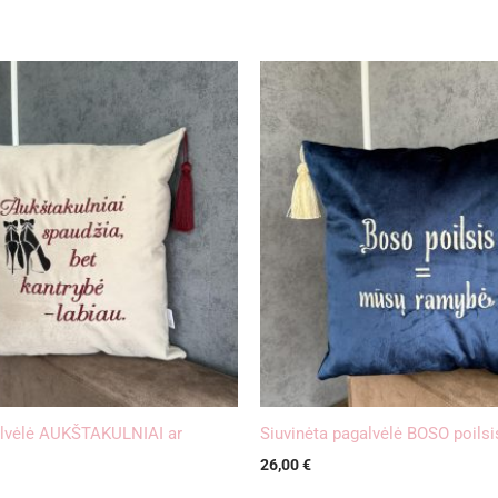
alvėlė AUKŠTAKULNIAI ar
Siuvinėta pagalvėlė BOSO poils
26,00
€