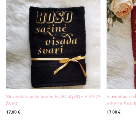
Siuvinėtas rankšluostis BOSO SĄŽINĖ VISADA
Siuvinėtas ra
ŠVARI
VISADA ŠVAR
17,00
€
17,00
€