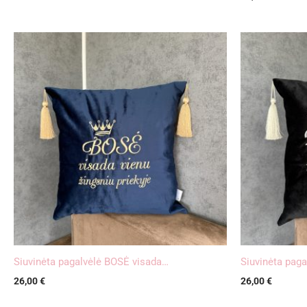
Siuvinėta pagalvėlė BOSĖ visada…
Siuvinėta pag
26,00
€
26,00
€