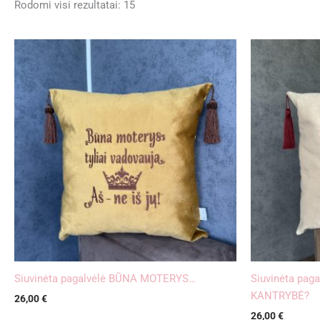
Rodomi visi rezultatai: 15
Siuvinėta pagalvėlė BŪNA MOTERYS…
Siuvinėta pag
KANTRYBĖ?
26,00
€
26,00
€