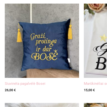
Siuvinėta pagalvėlė Bosei
Marškinėliai 
26,00
€
15,00
€