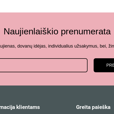
Naujienlaiškio prenumerata
aujienas, dovanų idėjas, individualius užsakymus, bei,
PR
macija klientams
Greita paieška