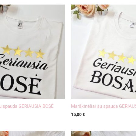
su spauda GERIAUSIA BOSĖ
Marškinėliai su spauda GERIA
15,00
€