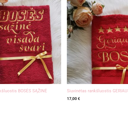
nkšluostis BOSĖS SĄŽINĖ
Siuvinėtas rankšluostis GERIA
I
17,00
€