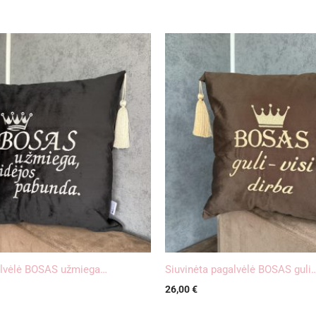
alvėlė BOSAS užmiega…
Siuvinėta pagalvėlė BOSAS guli
26,00
€