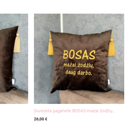
…
Siuvinėta pagalvėlė BOSAS-mažai žodžių…
26,00
€