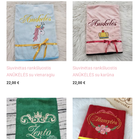
Siuvinėtas rankšluostis
Siuvinėtas rankšluostis
ANŪKĖLĖS su vienaragiu
ANŪKĖLĖS su karūna
22,00
€
22,00
€