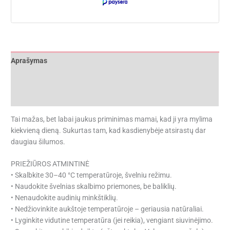
Aprašymas
Papildoma informacija
Atsiliepimai (0)
Tai mažas, bet labai jaukus priminimas mamai, kad ji yra mylima
kiekvieną dieną. Sukurtas tam, kad kasdienybėje atsirastų dar
daugiau šilumos.
PRIEŽIŪROS ATMINTINĖ
• Skalbkite 30–40 °C temperatūroje, švelniu režimu.
• Naudokite švelnias skalbimo priemones, be baliklių.
• Nenaudokite audinių minkštiklių.
• Nedžiovinkite aukštoje temperatūroje – geriausia natūraliai.
• Lyginkite vidutine temperatūra (jei reikia), vengiant siuvinėjimo.