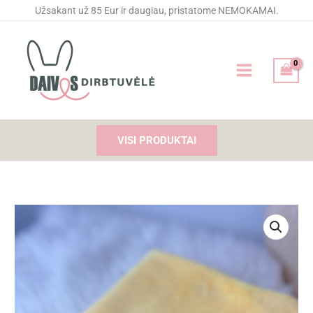
Pereiti
Užsakant už 85 Eur ir daugiau, pristatome NEMOKAMAI.
prie
turinio
VISI PRODUKTAI
produkto
kiekis:
Siuvinėtas
rankšluostis
"Mylimai
Mamytei"