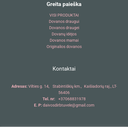
Greita paieška
VISI PRODUKTAI
Dovanos draugui
Dovanos draugei
Dovanų idėjos
Dovanos mamai
Originalios dovanos
Kontaktai
Adresas:
Vilties g. 14, Stabintiškių km., Kaišiadorių raj., LT-
56406
Tel. nr:
+37068831978
E. P:
daivosdirbtuvele@gmail.com