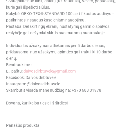
• Saugokite nuo kibių daiktų (užtrauktukų, Velcro, papuošalų),
kurie gali išpešioti siūlus.
Kokybė: OEKO-TEX® STANDARD 100 sertifikuotas audinys –
patikrintas ir saugus kasdieniam naudojimui.
Pastaba: Dėl skirtingų ekranų nustatymų gaminio spalvos
realybėje gali nežymiai skirtis nuo matomų nuotraukoje.
Individualus užsakymas atliekamas per 5 darbo dienas,
priklausomai nuo užsakymų apimties gali trukti iki 10 darbo
dienų.
Bendraukime :
El. paštu:
daivosdirbtuvele@gmail.com
Facebook: Daivos dirbtuvėlė
Instagram: @daivosdirbtuvele
Skambutis visada mane nudžiugina: +370 688 31978
Dovana, kuri kalba tiesiai iš širdies!
Panašūs produktai