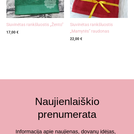
Siuvinėtas rankšluostis „Žento”
Siuvinėtas rankšluostis
„Mamytės” raudonas
17,00
€
22,00
€
Naujienlaiškio
prenumerata
Informacija apie naujienas, dovanų idėjas,