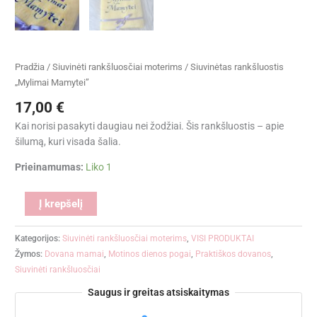
Pradžia
/
Siuvinėti rankšluosčiai moterims
/ Siuvinėtas rankšluostis
„Mylimai Mamytei”
17,00
€
Kai norisi pasakyti daugiau nei žodžiai. Šis rankšluostis – apie
šilumą, kuri visada šalia.
Prieinamumas:
Liko 1
Alternative:
Į krepšelį
Kategorijos:
Siuvinėti rankšluosčiai moterims
,
VISI PRODUKTAI
Žymos:
Dovana mamai
,
Motinos dienos pogai
,
Praktiškos dovanos
,
Siuvinėti rankšluosčiai
Saugus ir greitas atsiskaitymas