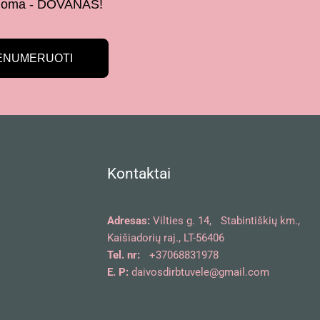
 žinoma - DOVANAS!
ENUMERUOTI
Kontaktai
Adresas:
Vilties g. 14, Stabintiškių km.,
Kaišiadorių raj., LT-56406
Tel. nr:
+37068831978
E. P:
daivosdirbtuvele@gmail.com