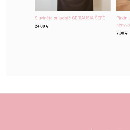
Siuvinėta prijuostė GERIAUSIA ŠEFĖ
Pirkini
negyvo
24,00
€
7,00
€