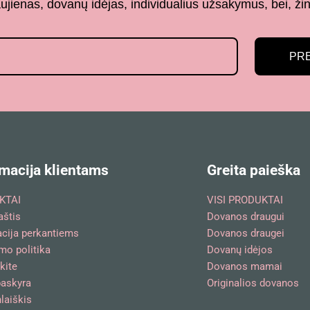
aujienas, dovanų idėjas, individualius užsakymus, bei,
PR
macija klientams
Greita paieška
KTAI
VISI PRODUKTAI
aštis
Dovanos draugui
acija perkantiems
Dovanos draugei
mo politika
Dovanų idėjos
kite
Dovanos mamai
askyra
Originalios dovanos
laiškis