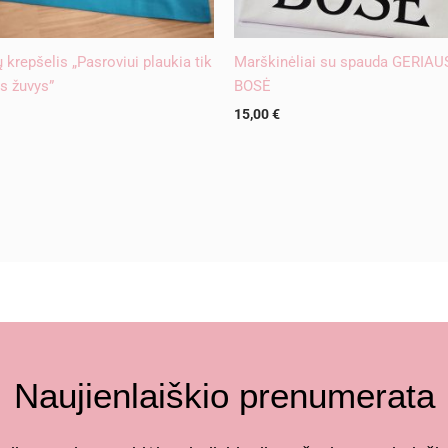
ų krepšelis „Pasroviui plaukia tik
Marškinėliai su spauda GERIAU
s žuvys”
BOSĖ
15,00
€
Naujienlaiškio prenumerata