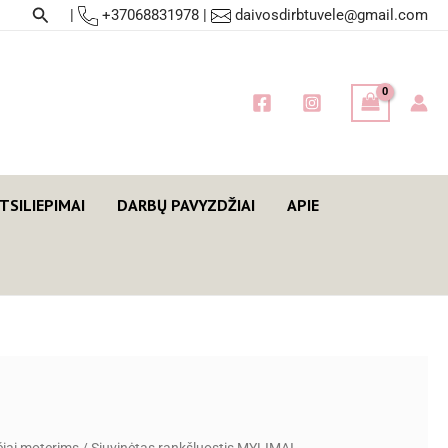
Paieška
|
+37068831978
|
daivosdirbtuvele@gmail.com
TSILIEPIMAI
DARBŲ PAVYZDŽIAI
APIE