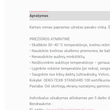
Aprašymas
Papildoma informacija
Atsiliepi
Kartais vienas paprastas užrašas pasako viską. Ši
PRIEŽIŪROS ATMINTINĖ
• Skalbkite 30–40 °C temperatūroje, švelniu reži
• Naudokite švelnias skalbimo priemones, be bali
• Nenaudokite audinių minkštiklių.
• Nedžiovinkite aukštoje temperatūroje – geriausi
• Lyginkite vidutine temperatūra (jei reikia), vengi
• Saugokite nuo kibių daiktų (užtrauktukų, Velcro, 
Kokybė: OEKO-TEX® STANDARD 100 sertifikuotas 
Pastaba: Dėl skirtingų ekranų nustatymų gaminio
Individualus užsakymas atliekamas per 5 darbo di
Bendraukime :
El. paštu:
daivosdirbtuvele@gmail.com