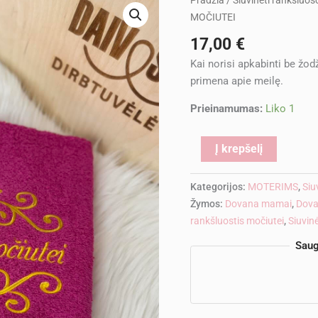
Pradžia
/
Siuvinėti rankšluos
kiekis:
MOČIUTEI
Siuvinėtas
17,00
€
rankšluostis
Kai norisi apkabinti be žod
MYLIMAI
primena apie meilę.
MOČIUTEI
Prieinamumas:
Liko 1
Alternati
Į krepšelį
Kategorijos:
MOTERIMS
,
Siu
Žymos:
Dovana mamai
,
Dova
rankšluostis močiutei
,
Siuvinė
Saug