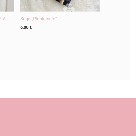
SIA
Segė „Plunksnelė”
6,00
€