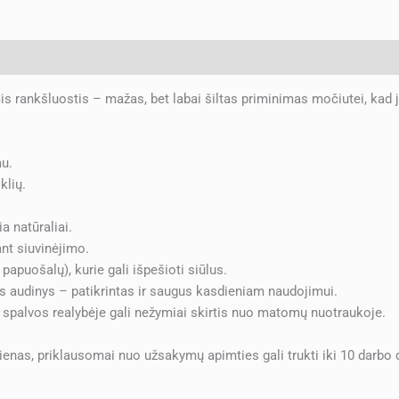
mai (0)
s rankšluostis – mažas, bet labai šiltas priminimas močiutei, kad j
mu.
klių.
a natūraliai.
ant siuvinėjimo.
papuošalų), kurie gali išpešioti siūlus.
audinys – patikrintas ir saugus kasdieniam naudojimui.
 spalvos realybėje gali nežymiai skirtis nuo matomų nuotraukoje.
enas, priklausomai nuo užsakymų apimties gali trukti iki 10 darbo 