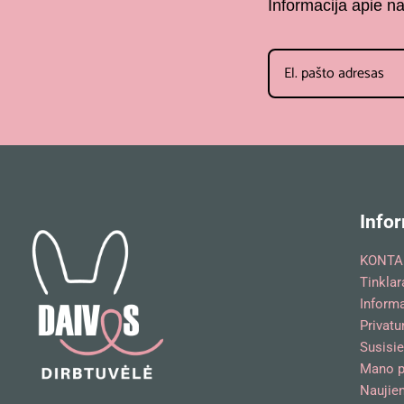
Informacija apie n
Infor
KONTA
Tinklar
Inform
Privatu
Susisie
Mano p
Naujien