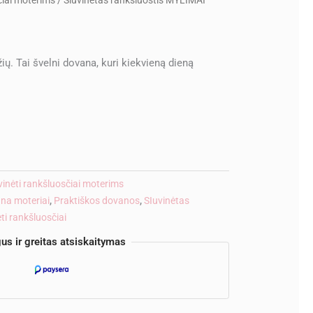
čiai moterims
/ Siuvinėtas rankšluostis MYLIMAI
žių. Tai švelni dovana, kuri kiekvieną dieną
ve:
vinėti rankšluosčiai moterims
na moteriai
,
Praktiškos dovanos
,
SIuvinėtas
ti rankšluosčiai
us ir greitas atsiskaitymas