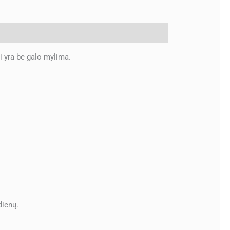
i yra be galo mylima.
dienų.