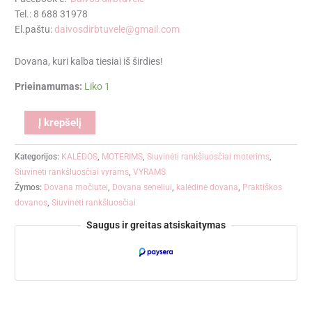
Tel.: 8 688 31978
El.paštu:
daivosdirbtuvele@gmail.com
Dovana, kuri kalba tiesiai iš širdies!
Prieinamumas:
Liko 1
Alternative:
Į krepšelį
Kategorijos:
KALĖDOS
,
MOTERIMS
,
Siuvinėti rankšluosčiai moterims
,
Siuvinėti rankšluosčiai vyrams
,
VYRAMS
Žymos:
Dovana močiutei
,
Dovana seneliui
,
kalėdinė dovana
,
Praktiškos
dovanos
,
Siuvinėti rankšluosčiai
Saugus ir greitas atsiskaitymas