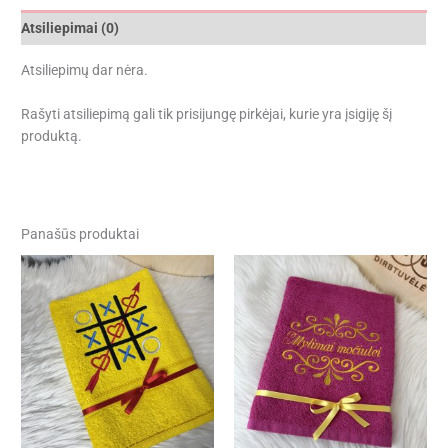
Atsiliepimai (0)
Atsiliepimų dar nėra.
Rašyti atsiliepimą gali tik prisijungę pirkėjai, kurie yra įsigiję šį
produktą.
Panašūs produktai
Price
range:
17,00 €
through
33,00 €