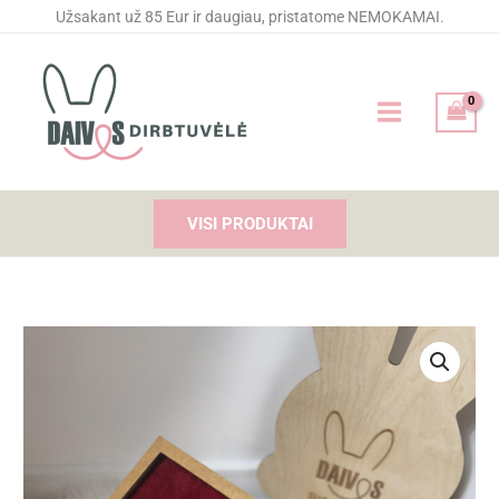
Pereiti
Užsakant už 85 Eur ir daugiau, pristatome NEMOKAMAI.
prie
turinio
VISI PRODUKTAI
produkto
kiekis:
Siuvinėti
rankšluosčiai
Močiutei
ir
Diedukui