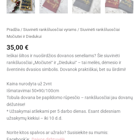
Pradžia
/
Siuvinėti rankšluosčiai vyrams
/ Siuvinėti rankšluosčiai
Močiutei ir Diedukui
35,00
€
Ieškai šiltos ir nuoširdžios dovanos seneliams? Šie siuvinėti
rankšluosčiai „Močiutei“ ir „Diedukui“ – tai meilės, dėmesio ir
šventinės dvasios simbolis. Dovanok praktiškai, bet su širdimi!
Kaina nurodyta už 2vnt
Išmatavimai 50×90/100cm
Tobula dovana be papildomo rūpesčio – rankšluosčiai jau dovanų
dėžutėse!
* Užsakymai atliekami per 5 darbo dienas. Esant didesniam
užsakymų kiekiui – iki 10 d.d.
Norite kitos spalvos ar užrašo? Susisiekite su mumis:
Facebook’e:
Daivos dirbtuvėlė