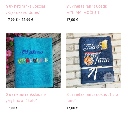
Siuvinėti rankšluosčiai
Siuvinėtas rankšluostis
„Kryžiukai-širdutės”
MYLIMAI MOČIUTEI
17,00
€
–
33,00
€
17,00
€
Siuvinėtas rankšluostis
Siuvinėtas rankšluostis „Tikro
„Mylimo anūkėlio”
fano”
17,00
€
17,00
€