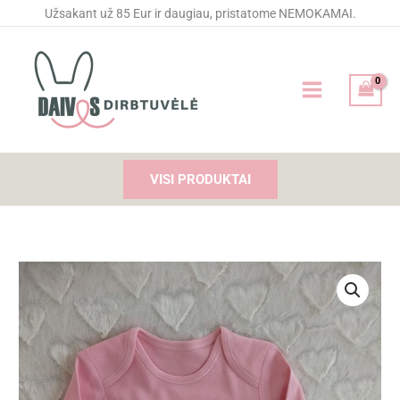
Pereiti
Užsakant už 85 Eur ir daugiau, pristatome NEMOKAMAI.
prie
turinio
VISI PRODUKTAI
produkto
kiekis:
Smėlinukas
(bodis)
"O
man
2"