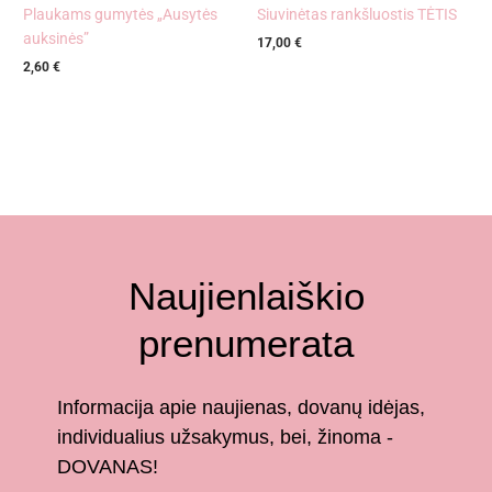
Plaukams gumytės „Ausytės
Siuvinėtas rankšluostis TĖTIS
auksinės”
17,00
€
2,60
€
Naujienlaiškio
prenumerata
Informacija apie naujienas, dovanų idėjas,
individualius užsakymus, bei, žinoma -
DOVANAS!