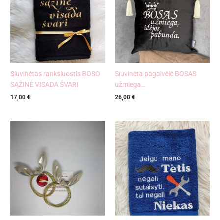
Siuvinėtas rankšluostis BOSO
Siuvinėta pagalvėlė BOSAS
SĄŽINĖ VISADA ŠVARI
užmiega…
17,00
€
26,00
€