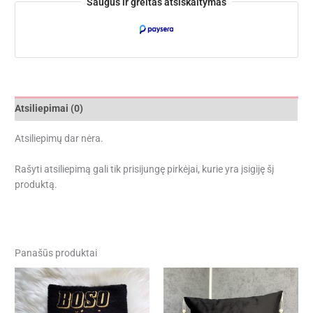
Saugus ir greitas atsiskaitymas
Atsiliepimai (0)
Atsiliepimų dar nėra.
Rašyti atsiliepimą gali tik prisijungę pirkėjai, kurie yra įsigiję šį
produktą.
Panašūs produktai