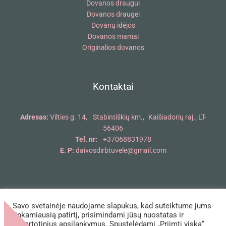
Dovanos draugui
Dovanos draugei
Dovanų idėjos
Dovanos mamai
Originalios dovanos
Kontaktai
Adresas:
Vilties g. 14, Stabintiškių km., Kaišiadorių raj., LT-
56406
Tel. nr:
+37068831978
E. P:
daivosdirbtuvele@gmail.com
Savo svetainėje naudojame slapukus, kad suteiktume jums
Copyright © 2018 - 2026 Daivos dirbtuvėlė | Powered by Daivos
tinkamiausią patirtį, prisimindami jūsų nuostatas ir
dirbtuvėlė
pakartotinius apsilankymus. Spustelėdami „Priimti viską“