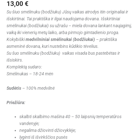
13,00
€
Su šiuo smėlinuku (bodžiuku) Jūsų vaikas atrodys itin originaliai ir
išskirtinai. Tai praktiška ir ilgai naudojama dovana.
Išskirtiniai
smėlinukai (bodžiukai) su užrašu – miela dovana lankant naujagimį,
vaiką iki vienerių metų laiko, arba pirmojo gimtadienio proga.
Kokybiški
medvilniniai smėlinukai (bodžiukai)
– praktiška
asmeninė dovana, kuri nustebins kūdikio tėvelius.
Su šuo smėlinuku (bodžiuku) vaikas visada bus pastebėtas ir
išsiskirs.
Komplektą sudaro:
Smėlinukas – 18-24 mėn
Sudėtis
– 100% medvilnė
Priežiūra:
skalbti skalbimo mašina 40 – 50 laipsnių temperatūros
vandenyje;
negalima džiovinti džiovyklėje;
lyginti iš išvirkščios pusės