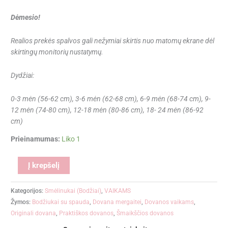
Dėmesio!
Realios prekės spalvos gali nežymiai skirtis nuo matomų ekrane dėl
skirtingų monitorių nustatymų.
Dydžiai:
0-3 mėn (56-62 cm), 3-6 mėn (62-68 cm), 6-9 mėn (68-74 cm), 9-
12 mėn (74-80 cm), 12-18 mėn (80-86 cm), 18- 24 mėn (86-92
cm)
Prieinamumas:
Liko 1
Alternative:
Į krepšelį
Kategorijos:
Smėlinukai (Bodžiai)
,
VAIKAMS
Žymos:
Bodžiukai su spauda
,
Dovana mergaitei
,
Dovanos vaikams
,
Originali dovana
,
Praktiškos dovanos
,
Šmaikščios dovanos