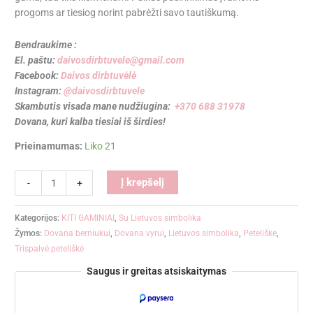
progoms ar tiesiog norint pabrėžti savo tautiškumą.
Bendraukime :
El. paštu:
daivosdirbtuvele@gmail.com
Facebook:
Daivos dirbtuvėlė
Instagram:
@daivosdirbtuvele
Skambutis visada mane nudžiugina:
+370 688 31978
Dovana, kuri kalba tiesiai iš širdies!
Prieinamumas:
Liko 21
Alternative:
Į krepšelį
-
+
Kategorijos:
KITI GAMINIAI
,
Su Lietuvos simbolika
Žymos:
Dovana berniukui
,
Dovana vyrui
,
Lietuvos simbolika
,
Peteliškė
,
Trispalvė peteliškė
Saugus ir greitas atsiskaitymas