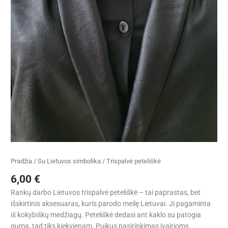
Pradžia
/
Su Lietuvos simbolika
/ Trispalvė peteliškė
6,00
€
Rankų darbo Lietuvos trispalvė peteliškė – tai paprastas, bet
išskirtinis aksesuaras, kuris parodo meilę Lietuvai. Ji pagaminta
iš kokybiškų medžiagų. Peteliškė dedasi ant kaklo su patogia
guma, tad tiks kiekvienam. Puikus pasirinkimas įvairioms