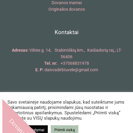
Dovanos mamai
Originalios dovanos
Kontaktai
Adresas:
Vilties g. 14, Stabintiškių km., Kaišiadorių raj., LT-
56406
Tel. nr:
+37068831978
E. P:
daivosdirbtuvele@gmail.com
Savo svetainėje naudojame slapukus, kad suteiktume jums
Copyright © 2018 - 2026 Daivos dirbtuvėlė | Powered by Daivos
tinkamiausią patirtį, prisimindami jūsų nuostatas ir
pakartotinius apsilankymus. Spustelėdami „Priimti viską“
dirbtuvėlė
sutinkate su VISŲ slapukų naudojimu.
Dovana!
Slapukų nustatymai
Priimti viską