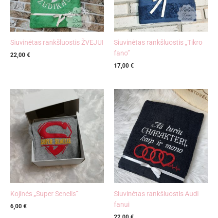
Siuvinėtas rankšluostis ŽVEJUI
Siuvinėtas rankšluostis „Tikro
fano”
22,00
€
17,00
€
Kojinės „Super Senelis”
Siuvinėtas rankšluostis Audi
fanui
6,00
€
22,00
€