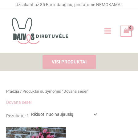
Pereiti
Užsakant už 85 Eur ir daugiau, pristatome NEMOKAMAI.
prie
turinio
VISI PRODUKTAI
Pradžia
/ Produktai su žymomis “Dovana sesei”
Dovana sesei
Rezultatų: 1