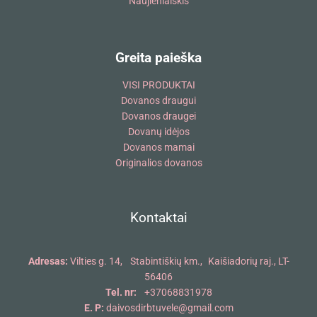
Naujienlaiškis
Greita paieška
VISI PRODUKTAI
Dovanos draugui
Dovanos draugei
Dovanų idėjos
Dovanos mamai
Originalios dovanos
Kontaktai
Adresas:
Vilties g. 14, Stabintiškių km., Kaišiadorių raj., LT-
56406
Tel. nr:
+37068831978
E. P:
daivosdirbtuvele@gmail.com