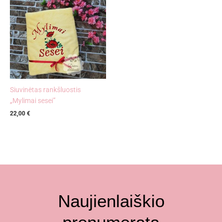
Siuvinėtas rankšluostis
„Mylimai sesei”
22,00
€
Naujienlaiškio