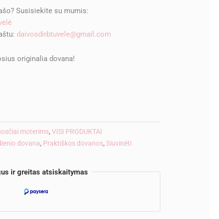
rašo? Susisiekite su mumis:
vėlė
paštu:
daivosdirbtuvele@gmail.com
sius originalia dovana!
ve:
luosčiai moterims
,
VISI PRODUKTAI
ienio dovana
,
Praktiškos dovanos
,
Siuvinėti
us ir greitas atsiskaitymas