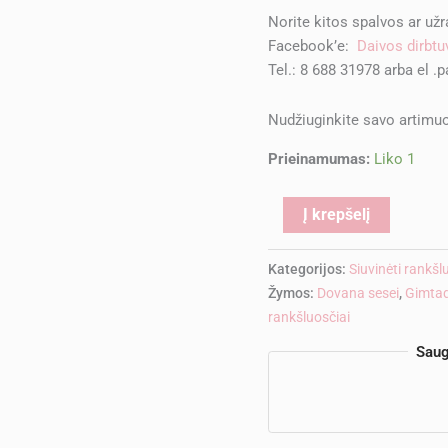
Norite kitos spalvos ar už
Facebook’e:
Daivos dirbtu
Tel.: 8 688 31978 arba el .
Nudžiuginkite savo artimuo
Prieinamumas:
Liko 1
Alternati
Į krepšelį
Kategorijos:
Siuvinėti rankš
Žymos:
Dovana sesei
,
Gimtad
rankšluosčiai
Saug