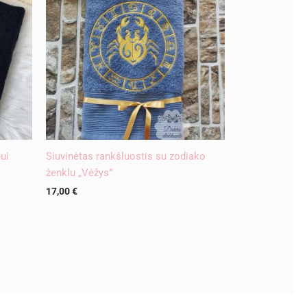
ui
Siuvinėtas rankšluostis su zodiako
ženklu „Vėžys”
17,00
€