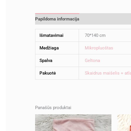
Papildoma informacija
Atsiliepimai (0)
Išmatavimai
70*140 cm
Medžiaga
Mikropluoštas
Spalva
Geltona
Pakuotė
Skaidrus maišelis + atl
Panašūs produktai