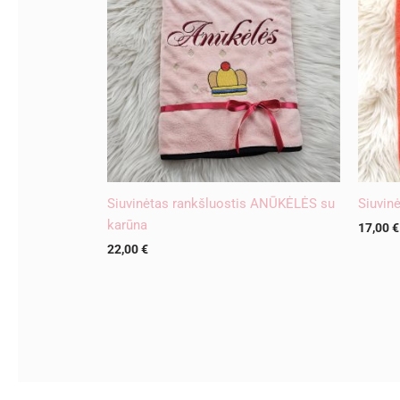
Siuvinėtas rankšluostis ANŪKĖLĖS su
Siuvin
karūna
17,00
€
22,00
€