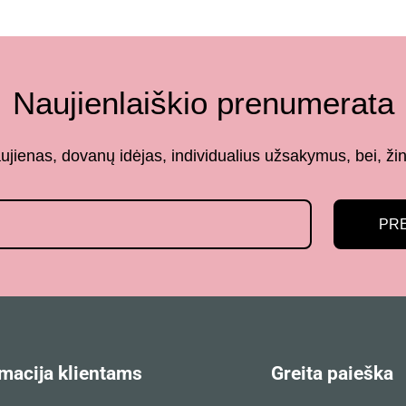
Naujienlaiškio prenumerata
aujienas, dovanų idėjas, individualius užsakymus, bei,
PR
macija klientams
Greita paieška