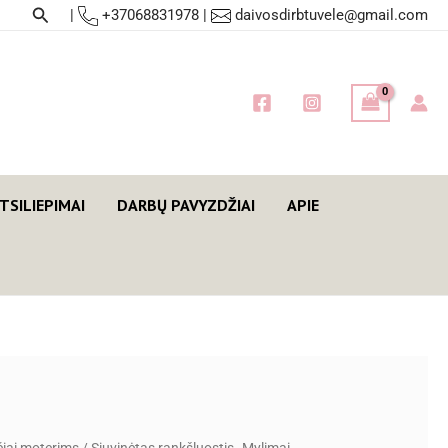
Paieška
|
+37068831978
|
daivosdirbtuvele@gmail.com
TSILIEPIMAI
DARBŲ PAVYZDŽIAI
APIE