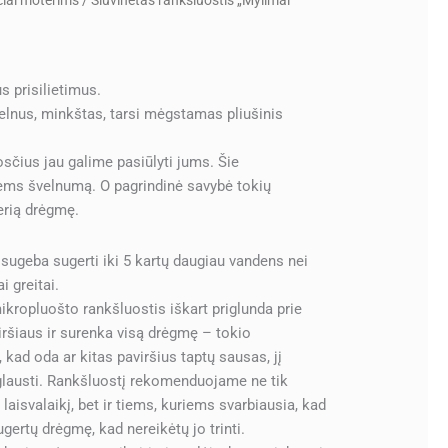
čiai moterims
/ Siuvinėtas rankšluostis „Mylimai
 prisilietimus.
velnus, minkštas, tarsi mėgstamas pliušinis
uosčius jau galime pasiūlyti jums. Šie
ems švelnumą. O pagrindinė savybė tokių
erią drėgmę.
sugeba sugerti iki 5 kartų daugiau vandens nei
i greitai.
ikropluošto rankšluostis iškart priglunda prie
iršiaus ir surenka visą drėgmę – tokio
, kad oda ar kitas paviršius taptų sausas, jį
iglausti. Rankšluostį rekomenduojame ne tik
a laisvalaikį, bet ir tiems, kuriems svarbiausia, kad
ugertų drėgmę, kad nereikėtų jo trinti.