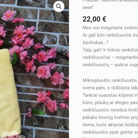
Pradžia
/
Siuvinėti rankšluos
kiekis:
sesei”
Siuvinėtas
22,00
€
rankšluostis
Mes visi mėgstame švelnius
"Mylimai
Ar gali būti rankšluostis š
sesei"
žaisliukas…?
Taip, gali! Ir tokius rankšl
rankšluosčiai – mėgstanti
rankšluosčių – puikiai sug
Mikropluošto rankšluostis 
sveria pats, o išdžiūsta laba
Tankiai suaustas kilpinis m
kūno, plaukų ar drėgno pav
rankšluosčio nereikia trinti
pakaks tiesiog švelniai pr
tiems, kurie aktyviai leidži
rankšluostis ypač greitai s