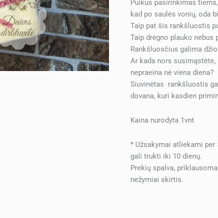
Puikus pasirinkimas tiems, 
kad po saulės vonių, oda būn
Taip pat šis rankšluostis pu
Taip drėgno plauko nebus p
Rankšluosčius galima džiov
Ar kada nors susimąstėte, k
nepraeina nė viena diena?
Siuvinėtas rankšluostis gali
dovana, kuri kasdien primi
Kaina nurodyta 1vnt
* Užsakymai atliekami per
gali trukti iki 10 dienų.
Prekių spalva, priklausoma
nežymiai skirtis.