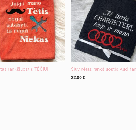
ėtas rankšluostis TĖČIUI
Siuvinėtas rankšluostis Audi fan
22,00
€