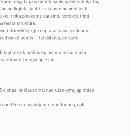
kurie mėgsta pasikaitinti saulėje, bet nutinka tai,
a sudirginta, jautri ir skausmina prisiliesti.
ikiai tinka plaukams sausinti, nereikės trinti.
ažeista struktūra.
inti džiovyklėje, jie nepraras savo švelnumo.
ad rankšluostis – tai daiktas, be kurio
 tapti ne tik praktiška, bet ir širdžiai miela
ns artimam žmogui apie jus.
 5 dienas, priklausomai nuo užsakymų apimties
i nuo Pirkėjo naudojamo monitoriaus, gali