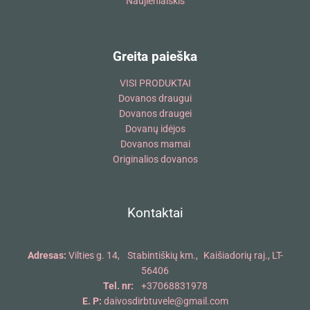
Naujienlaiškis
Greita paieška
VISI PRODUKTAI
Dovanos draugui
Dovanos draugei
Dovanų idėjos
Dovanos mamai
Originalios dovanos
Kontaktai
Adresas:
Vilties g. 14, Stabintiškių km., Kaišiadorių raj., LT-
56406
Tel. nr:
+37068831978
E. P:
daivosdirbtuvele@gmail.com