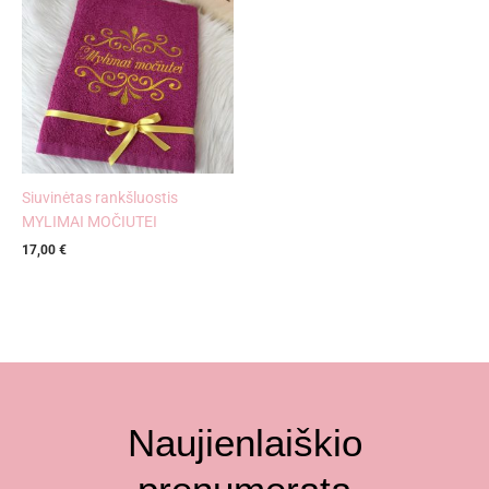
Siuvinėtas rankšluostis
MYLIMAI MOČIUTEI
17,00
€
Naujienlaiškio