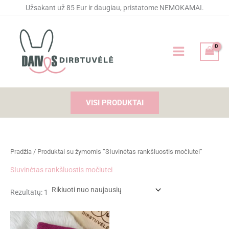
Pereiti
Užsakant už 85 Eur ir daugiau, pristatome NEMOKAMAI.
prie
turinio
VISI PRODUKTAI
Pradžia
/ Produktai su žymomis “SIuvinėtas rankšluostis močiutei”
SIuvinėtas rankšluostis močiutei
Rezultatų: 1