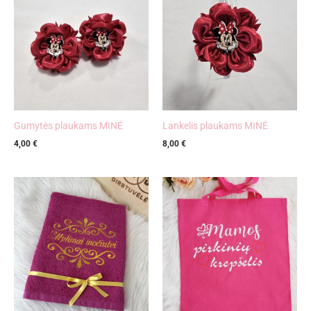
Gumytės plaukams MINĖ
Lankelis plaukams MINĖ
4,00
€
8,00
€