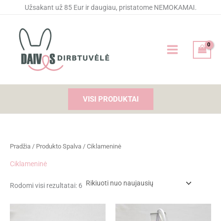
Rūšiuojama
Pereiti
Užsakant už 85 Eur ir daugiau, pristatome NEMOKAMAI.
pagal
naujausią
prie
turinio
VISI PRODUKTAI
Pradžia
/ Produkto Spalva / Ciklameninė
Ciklameninė
Rodomi visi rezultatai: 6