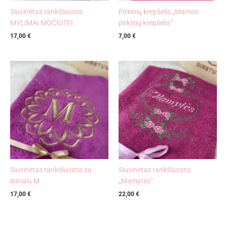
Siuvinėtas rankšluostis
Pirkinių krepšelis „Mamos
MYLIMAI MOČIUTEI
pirkinių krepšelis”
17,00
€
7,00
€
Siuvinėtas rankšluostis su
Siuvinėtas rankšluostis
inicialu M
„Mamytės”
17,00
€
22,00
€