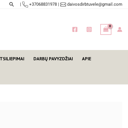
Paieška
|
+37068831978
|
daivosdirbtuvele@gmail.com
TSILIEPIMAI
DARBŲ PAVYZDŽIAI
APIE