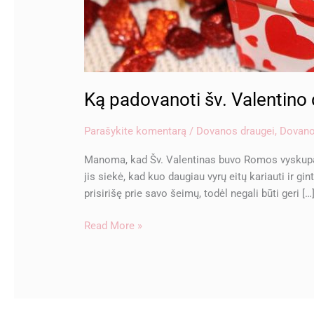
Ką padovanoti šv. Valentino
Parašykite komentarą
/
Dovanos draugei
,
Dovano
Manoma, kad Šv. Valentinas buvo Romos vyskupas, 
jis siekė, kad kuo daugiau vyrų eitų kariauti ir g
prisirišę prie savo šeimų, todėl negali būti geri […
Read More »