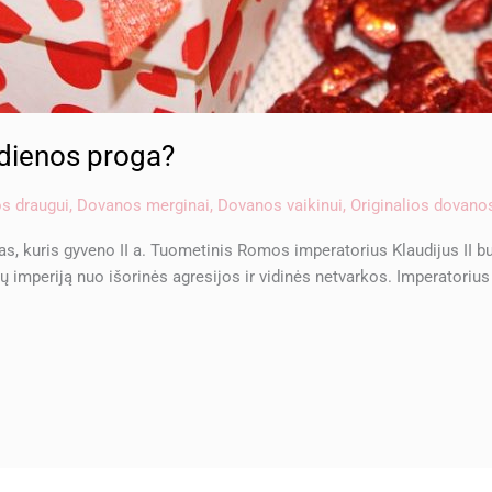
 dienos proga?
s draugui
,
Dovanos merginai
,
Dovanos vaikinui
,
Originalios dovano
kuris gyveno II a. Tuometinis Romos imperatorius Klaudijus II buvo
intų imperiją nuo išorinės agresijos ir vidinės netvarkos. Imperatori
]