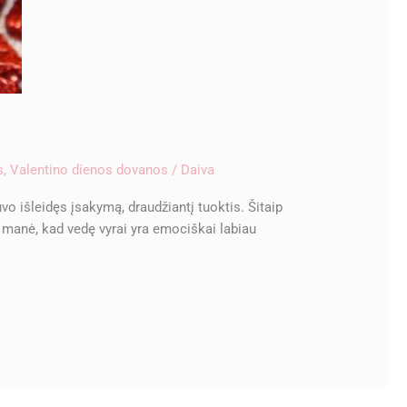
s
,
Valentino dienos dovanos
/
Daiva
 išleidęs įsakymą, draudžiantį tuoktis. Šitaip
us manė, kad vedę vyrai yra emociškai labiau