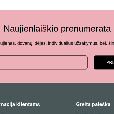
Naujienlaiškio prenumerata
aujienas, dovanų idėjas, individualius užsakymus, bei,
PR
macija klientams
Greita paieška