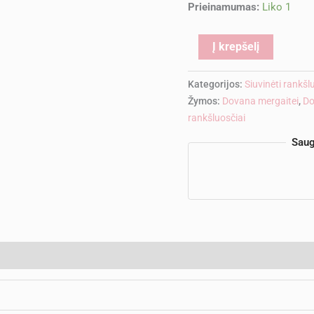
Prieinamumas:
Liko 1
Alternati
Į krepšelį
Kategorijos:
Siuvinėti rankš
Žymos:
Dovana mergaitei
,
Do
rankšluosčiai
Saug