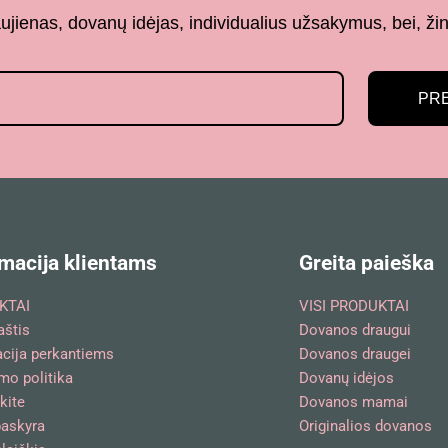
aujienas, dovanų idėjas, individualius užsakymus, bei,
PR
macija klientams
Greita paieška
KTAI
VISI PRODUKTAI
aštis
Dovanos draugui
acija perkantiems
Dovanos draugei
mo politika
Dovanų idėjos
kite
Dovanos mamai
askyra
Originalios dovanos