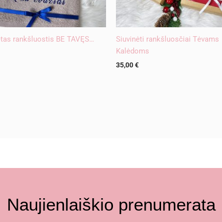
ėtas rankšluostis BE TAVĘS…
Siuvinėti rankšluosčiai Tėvams
Kalėdoms
35,00
€
Naujienlaiškio prenumerata