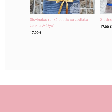
Siuvinėtas rankšluostis su zodiako
Siuvin
ženklu „Vėžys”
17,00
€
17,00
€