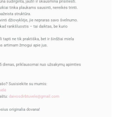
a sudirginta, jautri ir skausmina prisiliesti.
ikiai tinka plaukams sausinti, nereikės trinti.
ažeista struktūra.
inti džiovyklėje, jie nepraras savo švelnumo.
ad rankšluostis – tai daiktas, be kurio
 tapti ne tik praktiška, bet ir širdžiai miela
ns artimam žmogui apie jus.
 5 dienas, priklausomai nuo užsakymų apimties
rašo? Susisiekite su mumis:
vėlė
paštu:
daivosdirbtuvele@gmail.com
sius originalia dovana!