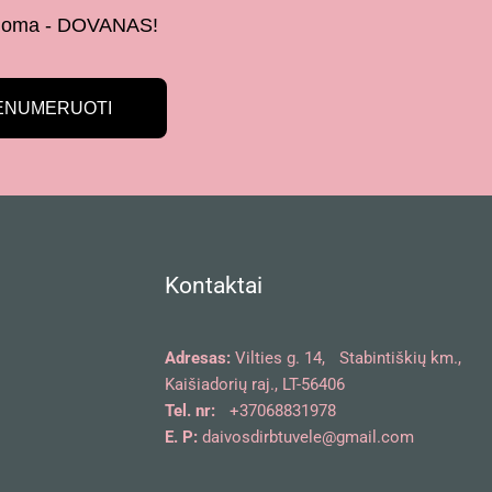
 žinoma - DOVANAS!
ENUMERUOTI
Kontaktai
Adresas:
Vilties g. 14, Stabintiškių km.,
Kaišiadorių raj., LT-56406
Tel. nr:
+37068831978
E. P:
daivosdirbtuvele@gmail.com