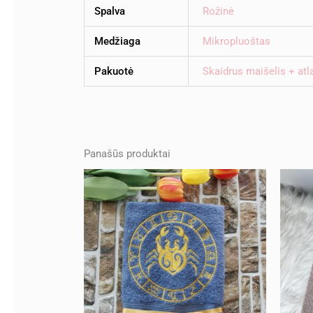
Spalva
Rožinė
Medžiaga
Mikropluoštas
Pakuotė
Skaidrus maišelis + atl
Panašūs produktai