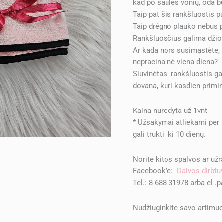
kad po saulės vonių, oda būn
Taip pat šis rankšluostis pu
Taip drėgno plauko nebus p
Rankšluosčius galima džiov
Ar kada nors susimąstėte, k
nepraeina nė viena diena?
Siuvinėtas rankšluostis gali
dovana, kuri kasdien primi
Kaina nurodyta už 1vnt
* Užsakymai atliekami per
gali trukti iki 10 dienų.
Norite kitos spalvos ar už
Facebook’e:
Daivos dirbtu
Tel.: 8 688 31978 arba el .
Nudžiuginkite savo artimuo