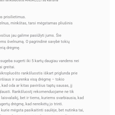
tas rankšluostis ANŪKĖLEI su karūna
 prisilietimus.
velnus, minkštas, tarsi mėgstamas pliušinis
uosčius jau galime pasiūlyti jums. Šie
ems švelnumą. O pagrindinė savybė tokių
erią drėgmę.
sugeba sugerti iki 5 kartų daugiau vandens nei
i greitai.
ikropluošto rankšluostis iškart priglunda prie
iršiaus ir surenka visą drėgmę – tokio
, kad oda ar kitas paviršius taptų sausas, jį
iglausti. Rankšluostį rekomenduojame ne tik
a laisvalaikį, bet ir tiems, kuriems svarbiausia, kad
ugertų drėgmę, kad nereikėtų jo trinti.
kurie mėgsta pasikaitinti saulėje, bet nutinka tai,