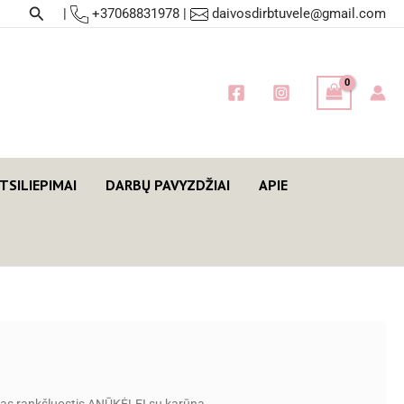
Paieška
|
+37068831978
|
daivosdirbtuvele@gmail.com
TSILIEPIMAI
DARBŲ PAVYZDŽIAI
APIE