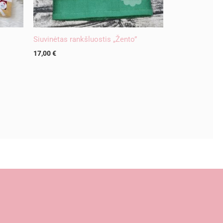
Siuvinėtas rankšluostis „Žento”
17,00
€