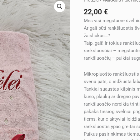
Pradžia
/
VAIKAMS
/ Siuvinė
kiekis:
22,00
€
Siuvinėtas
Mes visi mėgstame švelnius
rankšluostis
Ar gali būti rankšluostis š
ANŪKĖLEI
žaisliukas…?
su
Taip, gali! Ir tokius rankšl
karūna
rankšluosčiai – mėgstanti
rankšluosčių – puikiai sug
Mikropluošto rankšluostis 
sveria pats, o išdžiūsta laba
Tankiai suaustas kilpinis m
kūno, plaukų ar drėgno pav
rankšluosčio nereikia trinti
pakaks tiesiog švelniai pr
tiems, kurie aktyviai leidži
rankšluostis ypač greitai s
Puikus pasirinkimas tiems, 