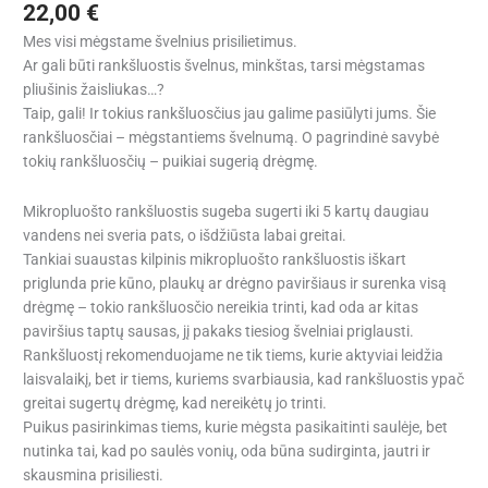
22,00
€
Mes visi mėgstame švelnius prisilietimus.
Ar gali būti rankšluostis švelnus, minkštas, tarsi mėgstamas
pliušinis žaisliukas…?
Taip, gali! Ir tokius rankšluosčius jau galime pasiūlyti jums. Šie
rankšluosčiai – mėgstantiems švelnumą. O pagrindinė savybė
tokių rankšluosčių – puikiai sugerią drėgmę.
Mikropluošto rankšluostis sugeba sugerti iki 5 kartų daugiau
vandens nei sveria pats, o išdžiūsta labai greitai.
Tankiai suaustas kilpinis mikropluošto rankšluostis iškart
priglunda prie kūno, plaukų ar drėgno paviršiaus ir surenka visą
drėgmę – tokio rankšluosčio nereikia trinti, kad oda ar kitas
paviršius taptų sausas, jį pakaks tiesiog švelniai priglausti.
Rankšluostį rekomenduojame ne tik tiems, kurie aktyviai leidžia
laisvalaikį, bet ir tiems, kuriems svarbiausia, kad rankšluostis ypač
greitai sugertų drėgmę, kad nereikėtų jo trinti.
Puikus pasirinkimas tiems, kurie mėgsta pasikaitinti saulėje, bet
nutinka tai, kad po saulės vonių, oda būna sudirginta, jautri ir
skausmina prisiliesti.