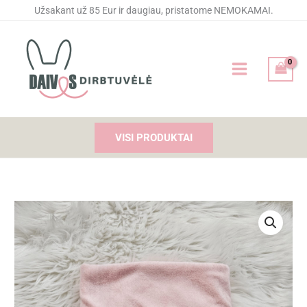
Pereiti
Užsakant už 85 Eur ir daugiau, pristatome NEMOKAMAI.
prie
turinio
VISI PRODUKTAI
produkto
kiekis:
Siuvinėtas
rankšluostis
ANŪKĖLĖS
su
karūna