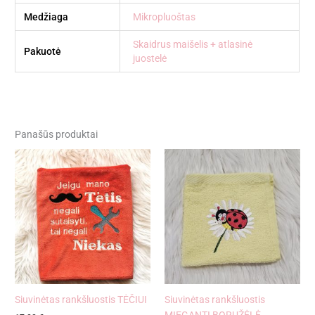
Medžiaga
Mikropluoštas
Skaidrus maišelis + atlasinė
Pakuotė
juostelė
Panašūs produktai
Siuvinėtas rankšluostis TĖČIUI
Siuvinėtas rankšluostis