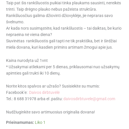
Taip pat šis rankšluostis puikiai tinka plaukams sausinti, nereikės
trinti. Taip drėgno plauko nebus pažeista struktūra.
Rankšluosčius galima džiovinti džiovyklėje, jie nepraras savo
švelnumo.
Ar kada nors susimąstėte, kad rankšluostis – tai daiktas, be kurio
nepraeina nė viena diena?
Siuvinėtas rankšluostis gali tapti ne tik praktiška, bet ir širdžiai
miela dovana, kuri kasdien primins artimam žmogui apie jus.
Kaina nurodyta už 1vnt
* Užsakymai atliekami per 5 dienas, priklausomai nuo užsakymų
apimties gali trukti iki 10 dienų.
Norite kitos spalvos ar užrašo? Susisiekite su mumis:
Facebook’e:
Daivos dirbtuvėlė
Tel.: 8 688 31978 arba el .paštu:
daivosdirbtuvele@gmail.com
Nudžiuginkite savo artimuosius originalia dovana!
Prieinamumas:
Liko 1