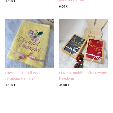
MIEGANTI BORUŽĖLĖ
17,00
€
6,00
€
Siuvinėtas rankšluostis
Siuvinėti rankšluosčiai Tėvams
„Brangiai Mamytei”
Kalėdoms
17,00
€
35,00
€