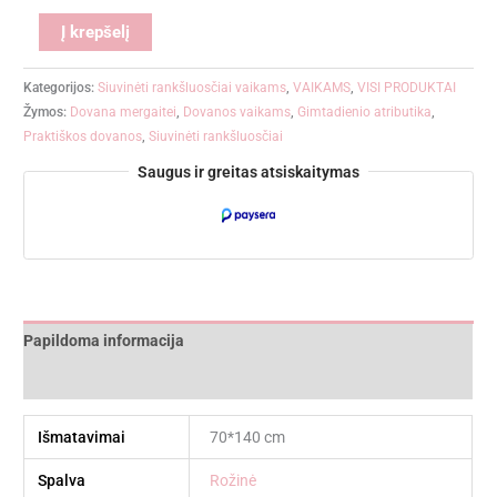
Alternative:
Į krepšelį
Kategorijos:
Siuvinėti rankšluosčiai vaikams
,
VAIKAMS
,
VISI PRODUKTAI
Žymos:
Dovana mergaitei
,
Dovanos vaikams
,
Gimtadienio atributika
,
Praktiškos dovanos
,
Siuvinėti rankšluosčiai
Saugus ir greitas atsiskaitymas
Papildoma informacija
Atsiliepimai (0)
Išmatavimai
70*140 cm
Spalva
Rožinė