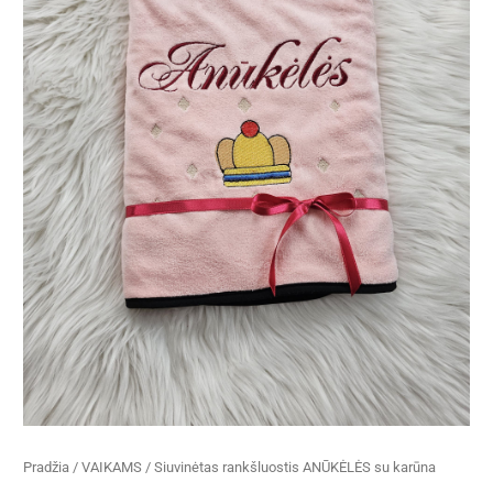
Pradžia
/
VAIKAMS
/ Siuvinėtas rankšluostis ANŪKĖLĖS su karūna