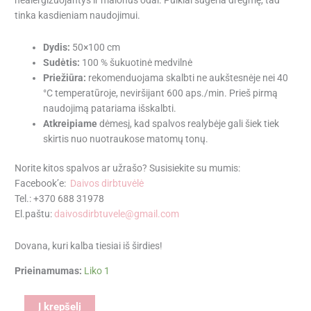
tinka kasdieniam naudojimui.
Dydis:
50×100 cm
Sudėtis:
100 % šukuotinė medvilnė
Priežiūra:
rekomenduojama skalbti ne aukštesnėje nei 40
°C temperatūroje, neviršijant 600 aps./min. Prieš pirmą
naudojimą patariama išskalbti.
Atkreipiame
dėmesį, kad spalvos realybėje gali šiek tiek
skirtis nuo nuotraukose matomų tonų.
Norite kitos spalvos ar užrašo? Susisiekite su mumis:
Facebook’e:
Daivos dirbtuvėlė
Tel.: +370 688 31978
El.paštu:
daivosdirbtuvele@gmail.com
Dovana, kuri kalba tiesiai iš širdies!
Prieinamumas:
Liko 1
Alternative:
Į krepšelį