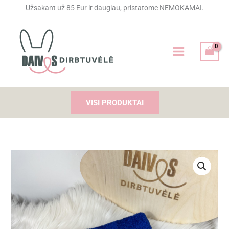
Pereiti
Užsakant už 85 Eur ir daugiau, pristatome NEMOKAMAI.
prie
turinio
VISI PRODUKTAI
produkto
kiekis:
Siuvinėtas
rankšluostis
"Jei
negaliu
būti