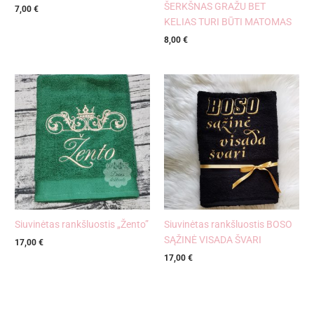
ŠERKŠNAS GRAŽU BET
7,00
€
KELIAS TURI BŪTI MATOMAS
8,00
€
Siuvinėtas rankšluostis „Žento”
Siuvinėtas rankšluostis BOSO
SĄŽINĖ VISADA ŠVARI
17,00
€
17,00
€