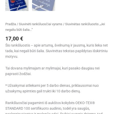
Pradžia
/
Siuvinėti rankšluosčiai vyrams
/ Siuvinėtas rankšluostis „Jei
negaliu būti šalia…”
17,00
€
Šis rankšluostis – apie artumą, švelnumą ir jausmą, kuris lieka net
tada, kai negali būti šalia. Siuvinėtas tekstas papildytas išskirtiniu
motyvu.
Tai dovana mylimajam ar mylimajai, kuri pasako daugiau nei
paprasti žodžiai.
* Užsakymai atliekami per 5 darbo dienas, priklausomai nuo
užsakymų apimties gali trukti iki 10 darbo dienų.
Rankšluosčiai pagaminti iš aukštos kokybės OEKO-TEX®
STANDARD 100 sertifikuoto audinio, todėl yra saugūs,
nealergizuojantys ir malonūs odai. Puikiai sugeria drėgmę, tad