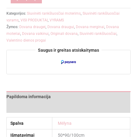
Kategorijos:
Siuvinėti rankšluosčiai moterims
,
Siuvinėti rankšluosčiai
vyrams
,
VISI PRODUKTAI
,
VYRAMS
Žymos:
Dovana draugei
,
Dovana draugui
,
Dovana merginai
,
Dovana
moteriai
,
Dovana vaikinui
,
Originali dovana
,
Siuvinėti rankšluosčiai
,
Valentino dienos progai
Saugus ir greitas atsiskaitymas
Papildoma informacija
Atsiliepimai (0)
Spalva
Mėlyna
Išmatavimai
50*90/100cm