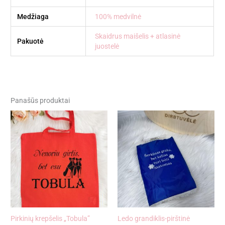
Medžiaga
100% medvilnė
Skaidrus maišelis + atlasinė
Pakuotė
juostelė
Panašūs produktai
Pirkinių krepšelis „Tobula”
Ledo grandiklis-pirštinė