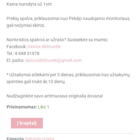
Kaina nurodyta už 1vnt
Prekių spalva, priklausomai nuo Pirkėjo naudojamo monitoriaus,
gali nežymiai skirtis.
Norite kitos spalvos ar užrašo? Susisiekite su mumis:
Facebook:
Daivos dirbtuvėlė
Tel.: 8 688 31978
El. paštu:
daivosdirbtuvele@gmail.com
* Užsakymai atliekami per 5 dienas, priklausomai nuo užsakymų
apimties gali trukti iki 10 dienų.
Nudžiuginkite savo artimuosius originalia dovana!
Prieinamumas:
Liko 1
Alternative:
Į krepšelį
Kategorija:
Kelnaitės vyrams