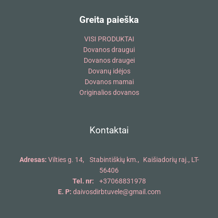
Greita paieška
VISI PRODUKTAI
Dovanos draugui
Dovanos draugei
Dovanų idėjos
Dovanos mamai
Originalios dovanos
Kontaktai
Adresas:
Vilties g. 14, Stabintiškių km., Kaišiadorių raj., LT-
56406
Tel. nr:
+37068831978
E. P:
daivosdirbtuvele@gmail.com