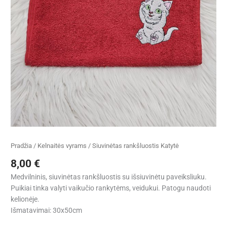
Pradžia
/
Kelnaitės vyrams
/ Siuvinėtas rankšluostis Katytė
8,00
€
Medvilninis, siuvinėtas rankšluostis su išsiuvinėtu paveiksliuku.
Puikiai tinka valyti vaikučio rankytėms, veidukui. Patogu naudoti
kelionėje.
Išmatavimai: 30x50cm