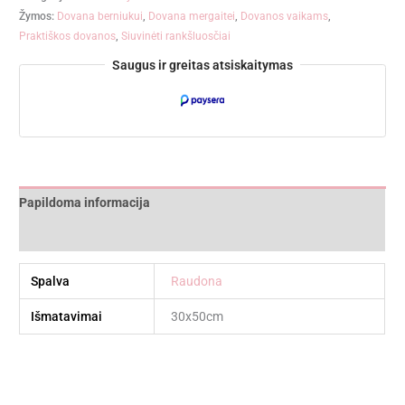
Žymos:
Dovana berniukui
,
Dovana mergaitei
,
Dovanos vaikams
,
Praktiškos dovanos
,
Siuvinėti rankšluosčiai
Saugus ir greitas atsiskaitymas
Papildoma informacija
Atsiliepimai (0)
Spalva
Raudona
Išmatavimai
30x50cm