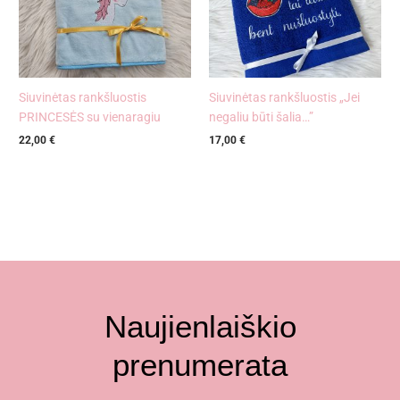
Siuvinėtas rankšluostis
Siuvinėtas rankšluostis „Jei
PRINCESĖS su vienaragiu
negaliu būti šalia…”
22,00
€
17,00
€
Naujienlaiškio
prenumerata