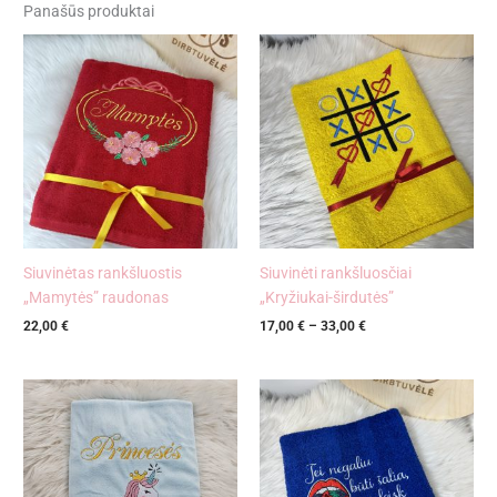
Panašūs produktai
Price
range:
17,00 €
through
33,00 €
Siuvinėtas rankšluostis
Siuvinėti rankšluosčiai
„Mamytės” raudonas
„Kryžiukai-širdutės”
22,00
€
17,00
€
–
33,00
€