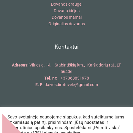
Dovanos draugei
Dovanų idėjos
Dovanos mamai
Originalios dovanos
Kontaktai
Adresas:
Vilties g. 14, Stabintiškių km., Kaišiadorių raj., LT-
56406
Tel. nr:
+37068831978
E. P:
daivosdirbtuvele@gmail.com
Savo svetainėje naudojame slapukus, kad suteiktume jums
Copyright © 2018 - 2026 Daivos dirbtuvėlė | Powered by Daivos
tinkamiausią patirtį, prisimindami jūsų nuostatas ir
dirbtuvėlė
pakartotinius apsilankymus. Spustelėdami „Priimti viską“