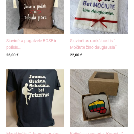
Siuvinėta pagalvėlė BOSĖ ir
Siuvinėtas rankšluostis ”
poilsis…
Močiutė žino daugiausia”
26,00
€
22,00
€
Marškinėliai ” Jaunas, gražus,
Kojinės su spauda „Kumštis”