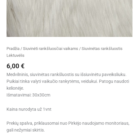
Pradžia
/
Siuvinėti rankšluosčiai vaikams
/ Siuvinėtas rankšluostis
Lėktuvėlis
6,00
€
Medvilninis, siuvinėtas rankšluostis su išsiuvinėtu paveiksliuku.
Puikiai tinka valyti vaikučio rankytėms, veidukui. Patogu naudoti
kelionėje.
Išmatavimai: 30x30cm
Kaina nurodyta už 1vnt
Prekių spalva, priklausomai nuo Pirkėjo naudojamo monitoriaus,
gali nežymiai skirtis.