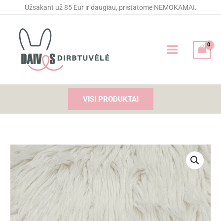
Pereiti
Užsakant už 85 Eur ir daugiau, pristatome NEMOKAMAI.
prie
turinio
VISI PRODUKTAI
produkto
kiekis:
Siuvinėtas
rankšluostis
Lėktuvėlis