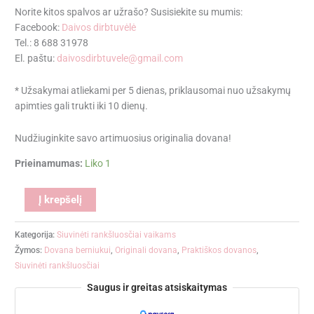
Norite kitos spalvos ar užrašo? Susisiekite su mumis:
Facebook:
Daivos dirbtuvėlė
Tel.: 8 688 31978
El. paštu:
daivosdirbtuvele@gmail.com
* Užsakymai atliekami per 5 dienas, priklausomai nuo užsakymų
apimties gali trukti iki 10 dienų.
Nudžiuginkite savo artimuosius originalia dovana!
Prieinamumas:
Liko 1
Alternative:
Į krepšelį
Kategorija:
Siuvinėti rankšluosčiai vaikams
Žymos:
Dovana berniukui
,
Originali dovana
,
Praktiškos dovanos
,
Siuvinėti rankšluosčiai
Saugus ir greitas atsiskaitymas