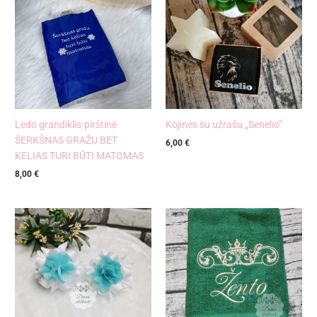
Ledo grandiklis-pirštinė
Kojinės su užrašu „Senelio”
ŠERKŠNAS GRAŽU BET
6,00
€
KELIAS TURI BŪTI MATOMAS
8,00
€