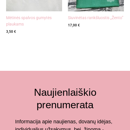
Mėtinės spalvos gumytės
Siuvinėtas rankšluostis „Žento”
plaukams
17,00
€
3,50
€
Naujienlaiškio
prenumerata
Informacija apie naujienas, dovanų idėjas,
individualius užsakymus, bei, žinoma -