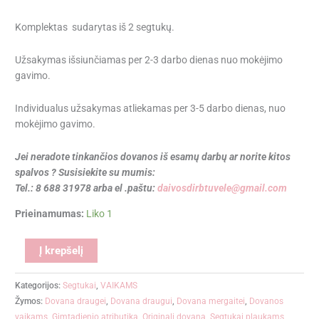
Komplektas sudarytas iš 2 segtukų.
Užsakymas išsiunčiamas per 2-3 darbo dienas nuo mokėjimo
gavimo.
Individualus užsakymas atliekamas per 3-5 darbo dienas, nuo
mokėjimo gavimo.
Jei neradote tinkančios dovanos iš esamų darbų ar norite kitos
spalvos ? Susisiekite su mumis:
Tel.: 8 688 31978 arba el .paštu:
daivosdirbtuvele@gmail.com
Prieinamumas:
Liko 1
Alternative:
Į krepšelį
Kategorijos:
Segtukai
,
VAIKAMS
Žymos:
Dovana draugei
,
Dovana draugui
,
Dovana mergaitei
,
Dovanos
vaikams
,
Gimtadienio atributika
,
Originali dovana
,
Segtukai plaukams