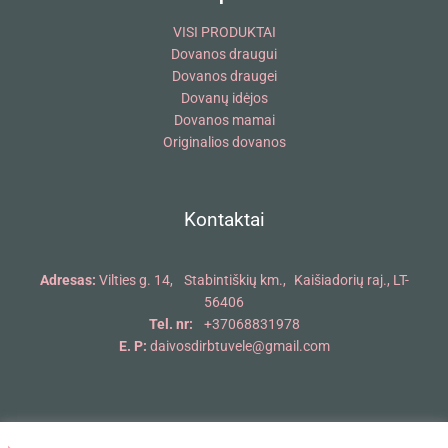
VISI PRODUKTAI
Dovanos draugui
Dovanos draugei
Dovanų idėjos
Dovanos mamai
Originalios dovanos
Kontaktai
Adresas:
Vilties g. 14, Stabintiškių km., Kaišiadorių raj., LT-
56406
Tel. nr:
+37068831978
E. P:
daivosdirbtuvele@gmail.com