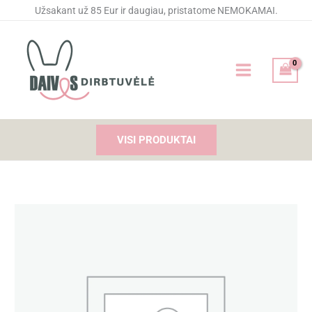
Pereiti
Užsakant už 85 Eur ir daugiau, pristatome NEMOKAMAI.
prie
turinio
VISI PRODUKTAI
produkto
kiekis:
Segtukai
plaukams
"Melsvi
kaspinėliai
su