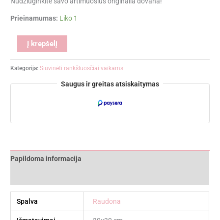
Nudžiuginkite savo artimuosius originalia dovana!
Prieinamumas:
Liko 1
Alternative:
Į krepšelį
Kategorija:
Siuvinėti rankšluosčiai vaikams
Saugus ir greitas atsiskaitymas
Papildoma informacija
Atsiliepimai (0)
Spalva
Raudona