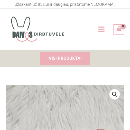
Pereiti
Užsakant už 85 Eur ir daugiau, pristatome NEMOKAMAI.
prie
turinio
VISI PRODUKTAI
produkto
kiekis:
Siuvinėtas
rankšluostis
Linksmuolis
Kiškis