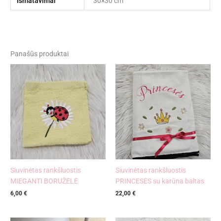
Išmatavimai
30×30 cm
Panašūs produktai
Siuvinėtas rankšluostis
Siuvinėtas rankšluostis
MIEGANTI BORUŽĖLĖ
PRINCESĖS su karūna baltas
6,00
€
22,00
€