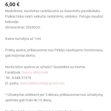
6,00
€
Medvilninis, siuvinėtas rankšluostis su išsiuvinėtu paveiksliuku.
Puikiai tinka valyti vaikučio rankytėms, veidukui. Patogu naudoti
kelionėje.
Išmatavimai: 30x30cm
Kaina nurodyta už 1vnt
Prekių spalva, priklausomai nuo Pirkėjo naudojamo monitoriaus,
gali nežymiai skirtis.
Norite kitos spalvos ar užrašo? Susisiekite su mumis:
Facebook:
Daivos dirbtuvėlė
Tel.: 8 688 31978
El. paštu:
daivosdirbtuvele@gmail.com
* Užsakymai atliekami per 5 dienas, priklausomai nuo užsakymų
apimties gali trukti iki 10 dienų.