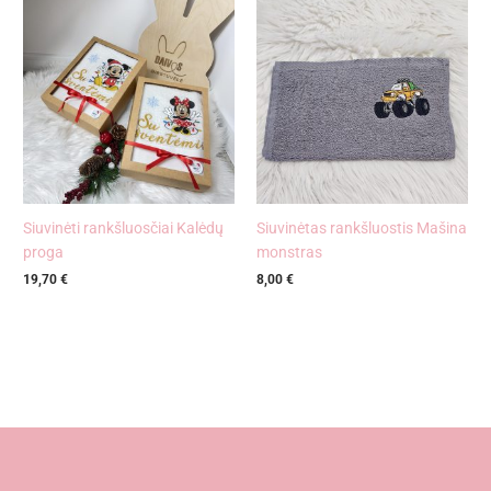
Siuvinėti rankšluosčiai Kalėdų
Siuvinėtas rankšluostis Mašina
proga
monstras
19,70
€
8,00
€