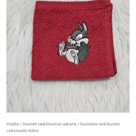
Pradžia
/
Siuvinėti rankšluosčiai vaikams
/ Siuvinėtas rankšluostis
Linksmuolis Kiškis