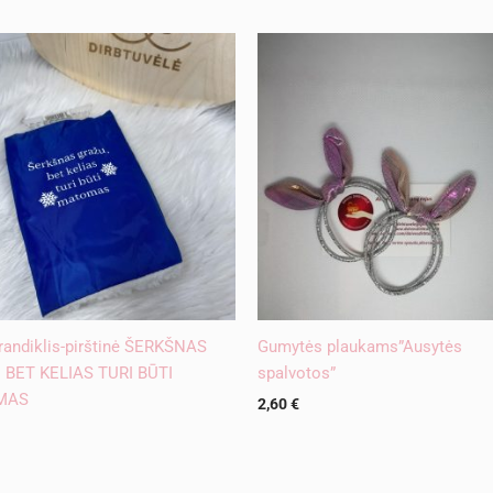
randiklis-pirštinė ŠERKŠNAS
Gumytės plaukams”Ausytės
 BET KELIAS TURI BŪTI
spalvotos”
MAS
2,60
€