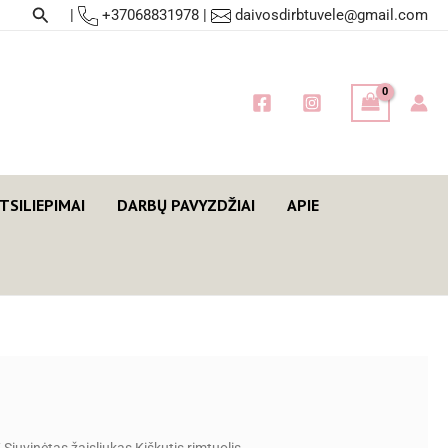
Paieška
|
+37068831978
|
daivosdirbtuvele@gmail.com
TSILIEPIMAI
DARBŲ PAVYZDŽIAI
APIE