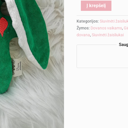
Alternati
Į krepšelį
Kategorijos:
Siuvinėti žaisliu
Žymos:
Dovanos vaikams
,
Gi
dovana
,
Siuvinėti žaisliukai
Saug