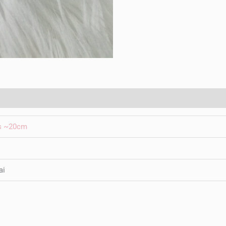
s ~20cm
ai