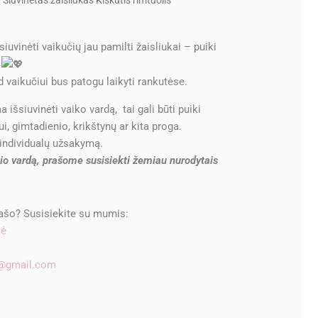
 Siuvinėtas žaisliukas Kiškutis rimtuolis
 siuvinėti vaikučių jau pamilti žaisliukai – puiki
s
ad vaikučiui bus patogu laikyti rankutėse.
 išsiuvinėti vaiko vardą, tai gali būti puiki
, gimtadienio, krikštynų ar kita proga.
individualų užsakymą.
učio vardą, prašome susisiekti žemiau nurodytais
rašo? Susisiekite su mumis:
lė
e@gmail.com