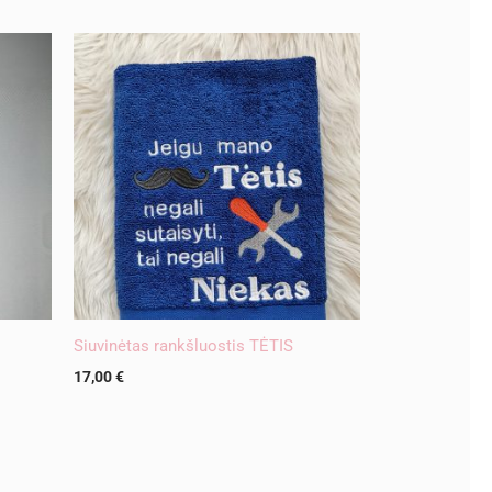
Siuvinėtas rankšluostis TĖTIS
17,00
€