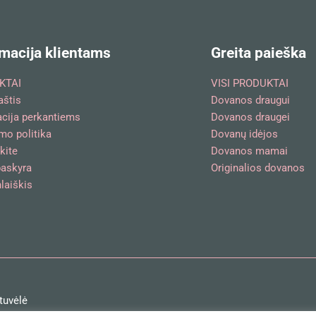
macija klientams
Greita paieška
KTAI
VISI PRODUKTAI
aštis
Dovanos draugui
acija perkantiems
Dovanos draugei
mo politika
Dovanų idėjos
kite
Dovanos mamai
askyra
Originalios dovanos
laiškis
tuvėlė