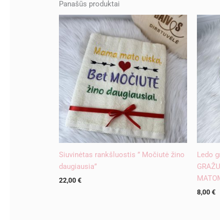
Panašūs produktai
Siuvinėtas rankšluostis ” Močiutė žino
Ledo g
daugiausia”
GRAŽU
MATO
22,00
€
8,00
€