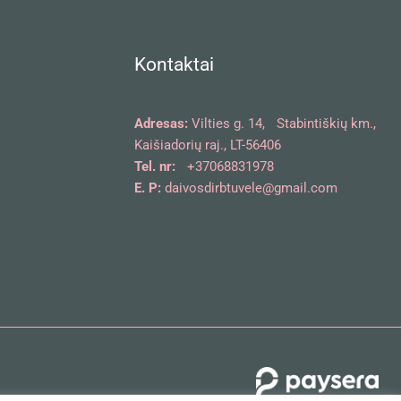
Kontaktai
Adresas:
Vilties g. 14, Stabintiškių km.,
Kaišiadorių raj., LT-56406
Tel. nr:
+37068831978
E. P:
daivosdirbtuvele@gmail.com