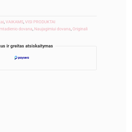
ve:
kai
,
VAIKAMS
,
VISI PRODUKTAI
mtadienio dovana
,
Naujagimiui dovana
,
Originali
us ir greitas atsiskaitymas