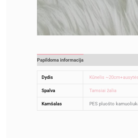
Papildoma informacija
Atsiliepimai (0)
Dydis
Kūnelis ~20cm+ausytė
Spalva
Tamsiai žalia
Kamšalas
PES pluošto kamuoliuk