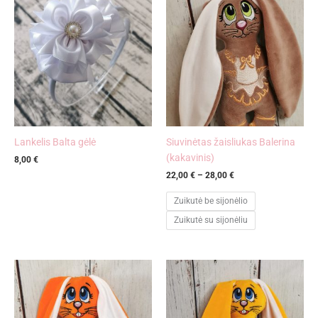
range:
22,00 €
through
28,00 €
Lankelis Balta gėlė
Siuvinėtas žaisliukas Balerina
(kakavinis)
8,00
€
22,00
€
–
28,00
€
Zuikutė be sijonėlio
Zuikutė su sijonėliu
Price
Price
range:
range:
22,00 €
22,00 €
through
through
28,00 €
28,00 €