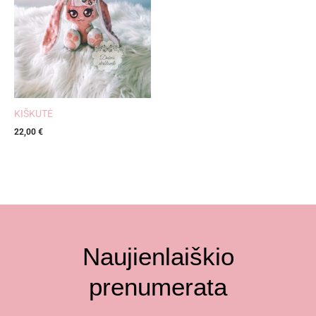
KIŠKUTĖ
22,00
€
Naujienlaiškio
prenumerata