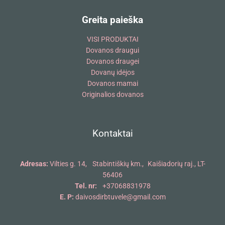
Greita paieška
VISI PRODUKTAI
Dovanos draugui
Dovanos draugei
Dovanų idėjos
Dovanos mamai
Originalios dovanos
Kontaktai
Adresas:
Vilties g. 14, Stabintiškių km., Kaišiadorių raj., LT-
56406
Tel. nr:
+37068831978
E. P:
daivosdirbtuvele@gmail.com