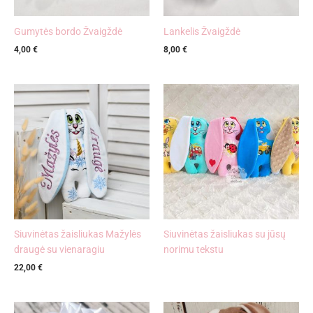
Gumytės bordo Žvaigždė
Lankelis Žvaigždė
4,00
€
8,00
€
Siuvinėtas žaisliukas Mažylės
Siuvinėtas žaisliukas su jūsų
draugė su vienaragiu
norimu tekstu
22,00
€
Price