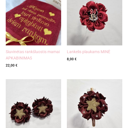
Siuvinėtas rankšluostis mamai
Lankelis plaukams MINĖ
APKABINIMAS
8,00
€
22,00
€