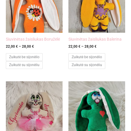
Siuvinėtas žaisliukas Boružėlė
Siuvinėtas žaisliukas Balerina
22,00
€
–
28,00
€
22,00
€
–
28,00
€
Zuikutė be sijonėlio
Zuikutė be sijonėlio
Zuikutė su sijonėliu
Zuikutė su sijonėliu