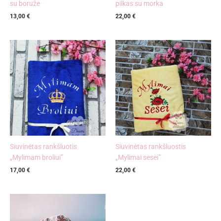
su boruže
pilkas su morka
13,00
€
22,00
€
Siuvinėtas rankšluotis
Siuvinėtas rankšluostis
„Mylimam broliui”
„Mylimai sesei”
17,00
€
22,00
€