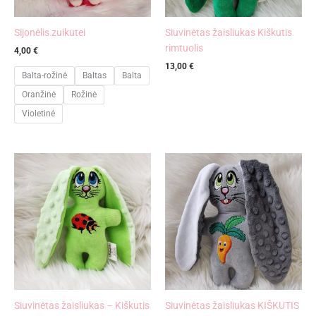
Sijonėlis zuikutei
Siuvinėtas žaisliukas Kiškutis
rimtuolis
4,00
€
13,00
€
Balta-rožinė
Baltas
Balta
Oranžinė
Rožinė
Violetinė
Siuvinėtas žaisliukas – Kiškutis
Siuvinėtas žaisliukas KIŠKUTIS