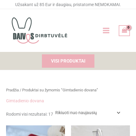
Rūšiuojama
Pereiti
Užsakant už 85 Eur ir daugiau, pristatome NEMOKAMAI.
pagal
naujausią
prie
turinio
VISI PRODUKTAI
Pradžia
/ Produktai su žymomis “Gimtadienio dovana”
Gimtadienio dovana
Rodomi visi rezultatai: 17